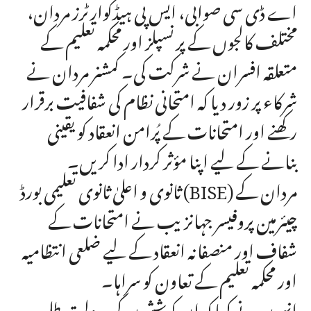
اے ڈی سی صوابی، ایس پی ہیڈکوارٹرز مردان،
مختلف کالجوں کے پرنسپلز اور محکمہ تعلیم کے
متعلقہ افسران نے شرکت کی۔ کمشنر مردان نے
شرکاء پر زور دیا کہ امتحانی نظام کی شفافیت برقرار
رکھنے اور امتحانات کے پُرامن انعقاد کو یقینی
بنانے کے لیے اپنا مؤثر کردار ادا کریں۔
ثانوی و اعلیٰ ثانوی تعلیمی بورڈ (BISE) مردان کے
چیئرمین پروفیسر جہانزیب نے امتحانات کے
شفاف اور منصفانہ انعقاد کے لیے ضلعی انتظامیہ
اور محکمہ تعلیم کے تعاون کو سراہا۔
انہوں نے کہا کہ ان کوششوں کی بدولت طلبہ