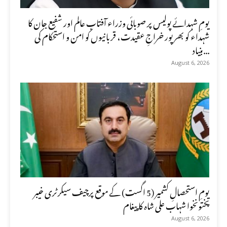
یومِ شہدائے پولیس پر صوبائی وزراء آفتاب عالم اور شفیع جان کا
شہداء کو بھرپور خراجِ عقیدت، قربانیوں کو امن و استحکام کی
بنیاد...
August 6, 2026
یومِ استحصالِ کشمیر (5 اگست) کے موقع پرچیف سیکرٹری خیبر
پختونخوا شہاب علی شاہ کا پیغام
August 6, 2026