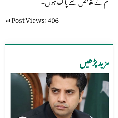
قسم کے نقائص سے پاک ہوں۔
Post Views:
406
مزید پڑھیں