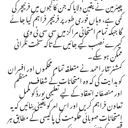
چیئرمین نے یقین دلایا کہ جن کالجوں میں فرنیچر کی
کمی ہے، وہاں فوری طور پر فرنیچر فراہم کیا جائے
گا جبکہ تمام امتحانی مراکز میں سی سی ٹی وی
کیمرے نصب کیے جائیں گے تاکہ سخت نگرانی
ممکن ہو سکے۔
کمشنر نثار احمد نے متعلقہ تمام محکموں اور افسران
کو ہدایت کی کہ وہ امتحانات کے شفاف، منظم
اور منصفانہ انعقاد کے لیے تعلیمی بورڈ کو مکمل
تعاون فراہم کریں اور اس امر کو یقینی بنائیں کہ یہ
امتحانات صوبائی حکومت کی پالیسی کے مطابق ہر