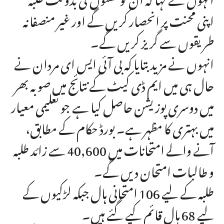
اپنی محنت پر انحصار کریں گے اور غیر منصفانہ
طریقوں سے گریز کریں گے۔
انہوں نے مزید بتایا کہ بی آئی ایس ای مردان نے
حال ہی میں ایم ڈی کیٹ کے نتائج میں صوبہ بھر
میں دوسری پوزیشن حاصل کیا ہے جو تعلیمی معیار
میں بہتری کا مظہر ہے۔ بورڈ حکام کے مطابق،
آنے والے امتحانات میں 40,600 سے زائد طلبہ
و طالبات امتحان دیں گے۔
طلبہ کے لیے 106 امتحانی ہال جبکہ لڑکیوں کے
لیے 68 ہال قائم کیے گئے ہیں۔