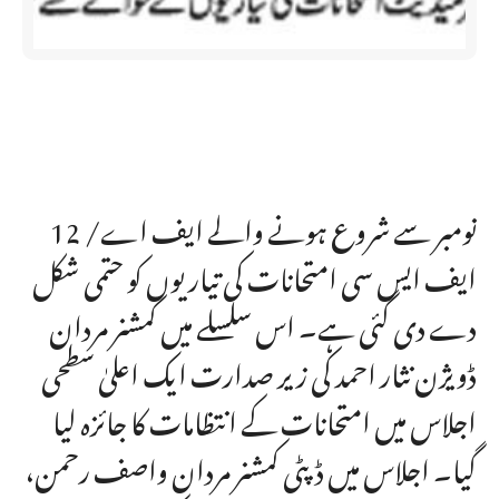
12 نومبر سے شروع ہونے والے ایف اے/
ایف ایس سی امتحانات کی تیاریوں کو حتمی شکل
دے دی گئی ہے۔ اس سلسلے میں کمشنر مردان
ڈویژن نثار احمد کی زیر صدارت ایک اعلیٰ سطحی
اجلاس میں امتحانات کے انتظامات کا جائزہ لیا
گیا۔ اجلاس میں ڈپٹی کمشنر مردان واصف رحمن،