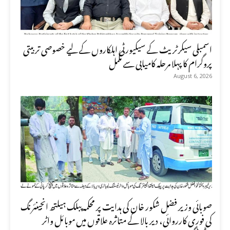
اسمبلی سیکرٹریٹ کے سیکیورٹی اہلکاروں کے لیے خصوصی تربیتی
پروگرام کا پہلا مرحلہ کامیابی سے مکمل
August 6, 2026
صوبائی وزیر فضل شکور خان کی ہدایت پر محکمہ پبلک ہیلتھ انجینئرنگ
کی فوری کارروائی، دیر بالا کے متاثرہ علاقوں میں موبائل واٹر