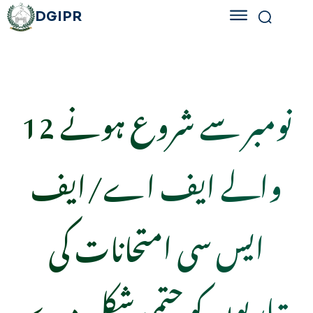
DGIPR
12 نومبر سے شروع ہونے
والے ایف اے/ایف
ایس سی امتحانات کی
تیاریوں کو حتمی شکل دے