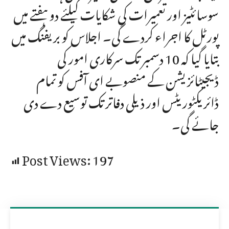
سوسائٹیز اور تعمیرات کی شکایات کیلئے دو ہفتے میں
پورٹل کا اجراء کردے گی۔ اجلاس کو بریفنگ میں
بتایا گیا کہ 10 دسمبر تک سرکاری امور کی
ڈیجیٹائزیشن کے منصوبے ای آفس کو تمام
ڈائریکٹوریٹس اور ذیلی دفاتر تک توسیع دے دی
جائے گی۔
Post Views:
197