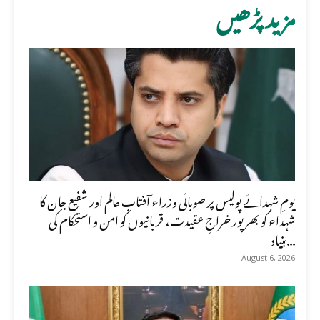
مزید پڑھیں
یومِ شہدائے پولیس پر صوبائی وزراء آفتاب عالم اور شفیع جان کا
شہداء کو بھرپور خراجِ عقیدت، قربانیوں کو امن و استحکام کی
بنیاد...
August 6, 2026