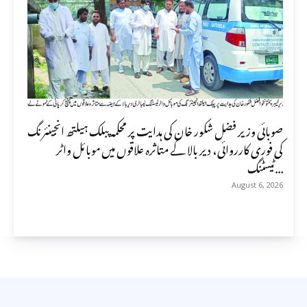
صوبائی وزیر فضل شکور خان کی ہدایت پر محکمہ پبلک ہیلتھ انجینئرنگ
کی فوری کارروائی، دیر بالا کے متاثرہ علاقوں میں موبائل واٹر
ٹیسٹنگ...
August 6, 2026