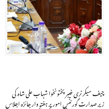
چیف سیکرٹری خیبرپختونخوا شہاب علی شاہ کی
زیر صدارت گورننس امور پر ہفتہ وار جائزہ اجلاس