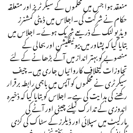
منعقد ہوا جس میں محکموں کے سیکرٹریز اور متعلقہ
حکام نے شرکت کی۔اجلاس میں ڈپٹی کمشنرز
ویڈیو لنک کے ذریعے شریک ہوئے۔ اجلاس میں
بتایا گیا کہ پشاور میں بیوٹیفکیشن اور بحالی کے
منصوبے کو بہتر انداز میں آگے بڑھانے کے لئے
تجاوزات کیخلاف کاروائیاں جاری ہیں۔ چیف
سیکرٹری نے محکموں کو آپس میں باہمی رابطہ برقرار
رکھنے کی ہدایت کی ہے۔ اجلاس کو بتایا گیا کہ ذخیرہ
اندوزی کے تدارک کیلئے چینی اور آٹے کی
مارکیٹ میں سپلائی اور ڈیلرز کے سٹاک کی کڑی
نگرانی کی جارہی ہے۔ خیبرپختونخوا میں خسرہ و