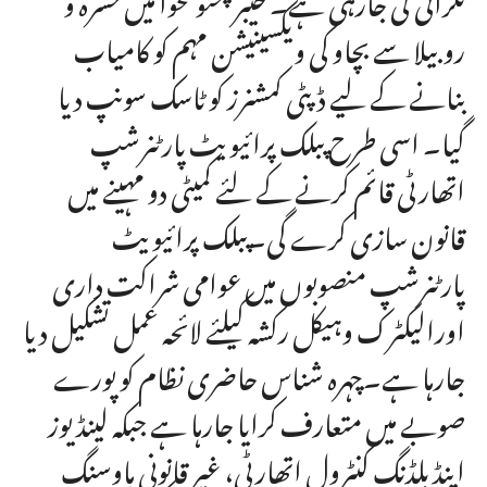
روبیلا سے بچاو کی ویکسینیشن مہم کو کامیاب
بنانے کے لیے ڈپٹی کمشنرز کو ٹاسک سونپ دیا
گیا۔ اسی طرح پبلک پرائیویٹ پارٹنرشپ
اتھارٹی قائم کرنے کے لئے کمیٹی دو مہینے میں
قانون سازی کرے گی۔پبلک پرائیویٹ
پارٹنرشپ منصوبوں میں عوامی شراکت داری
اورالیکٹرک وہیکل رکشہ کیلئے لائحہ عمل تشکیل دیا
جارہا ہے۔چہرہ شناس حاضری نظام کو پورے
صوبے میں متعارف کرایا جارہا ہے جبکہ لینڈ یوز
اینڈ بلڈنگ کنٹرول اتھارٹی، غیر قانونی ہاوسنگ