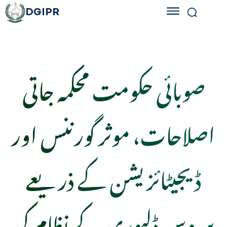
DGIPR
صوبائی حکومت محکمہ جاتی
اصلاحات، موثر گورننس اور
ڈیجیٹائزیشن کے ذریعے
سروس ڈلیوری کے نظام کی