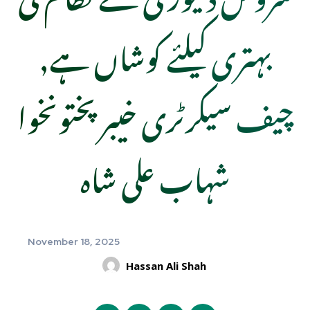
بہتری کیلئے کوشاں ہے,
چیف سیکرٹری خیبرپختونخوا
شہاب علی شاہ
November 18, 2025
Hassan Ali Shah