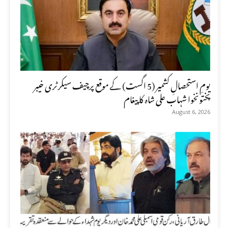
یومِ استحصالِ کشمیر (5 اگست) کے موقع پرچیف سیکرٹری خیبر
پختونخوا شہاب علی شاہ کا پیغام
August 6, 2026