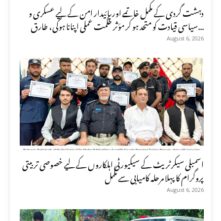
دہشت گردی کے مکمل خاتمے اور پائیدار امن کے لیے عسکری و
سیاسی قیادت کو متحد ہو کر مؤثر حکمت عملی اپنانا ہوگی، طارق...
August 6, 2026
اسمبلی سیکرٹریٹ کے سیکیورٹی اہلکاروں کے لیے خصوصی تربیتی
پروگرام کا پہلا مرحلہ کامیابی سے مکمل
August 6, 2026