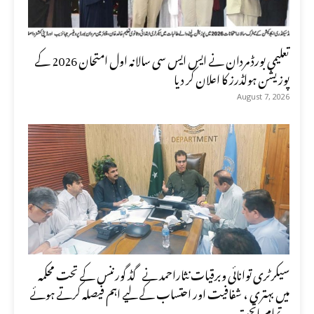
تعلیمی بورڈ مردان نے ایس ایس سی سالانہ اول امتحان 2026 کے
پوزیشن ہولڈرز کا اعلان کر دیا
August 7, 2026
سیکرٹری توانائی وبرقیات نثاراحمد نے گڈ گورننس کے تحت محکمہ
میں بہتری ، شفافیت اور احتساب کے لیے اہم فیصلہ کرتے ہوئے
تمام ماتحت...