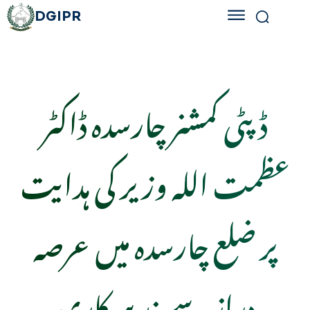
DGIPR
ڈپٹی کمشنر چارسدہ ڈاکٹر
عظمت اللہ وزیر کی ہدایت
پر ضلع چارسدہ میں عرصہ
دراز سے بند سرکاری