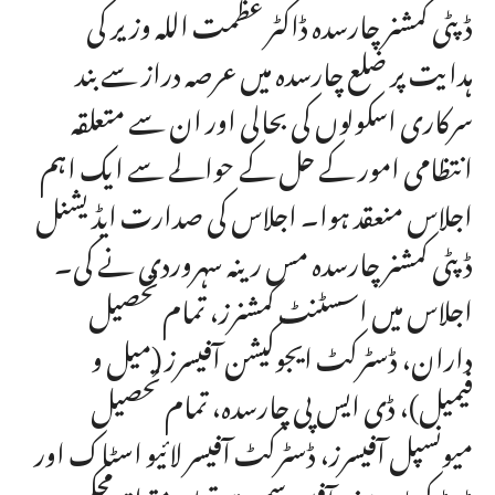
ڈپٹی کمشنر چارسدہ ڈاکٹر عظمت اللہ وزیر کی
ہدایت پر ضلع چارسدہ میں عرصہ دراز سے بند
سرکاری اسکولوں کی بحالی اور ان سے متعلقہ
انتظامی امور کے حل کے حوالے سے ایک اہم
اجلاس منعقد ہوا۔ اجلاس کی صدارت ایڈیشنل
ڈپٹی کمشنر چارسدہ مس رینہ سہروردی نے کی۔
اجلاس میں اسسٹنٹ کمشنرز، تمام تحصیل
داران، ڈسٹرکٹ ایجوکیشن آفیسرز (میل و
فیمیل)، ڈی ایس پی چارسدہ، تمام تحصیل
میونسپل آفیسرز، ڈسٹرکٹ آفیسر لائیو اسٹاک اور