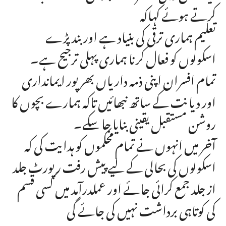
کرتے ہوئے کہاکہ
تعلیم ہماری ترقی کی بنیاد ہے اور بند پڑے
اسکولوں کو فعال کرنا ہماری پہلی ترجیح ہے۔
تمام افسران اپنی ذمہ داریاں بھرپور ایمانداری
اور دیانت کے ساتھ نبھائیں تاکہ ہمارے بچوں کا
روشن مستقبل یقینی بنایا جا سکے۔
آخر میں انہوں نے تمام محکموں کو ہدایت کی کہ
اسکولوں کی بحالی کے لیے پیش رفت رپورٹ جلد
از جلد جمع کرائی جائے اور عملدرآمد میں کسی قسم
کی کوتاہی برداشت نہیں کی جائے گی