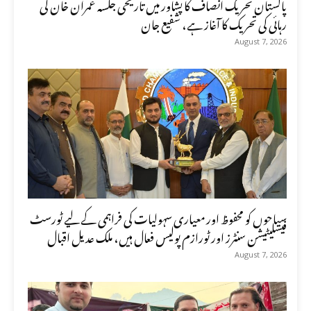
پاکستان تحریک انصاف کا پشاور میں تاریخی جلسہ عمران خان کی
رہائی کی تحریک کا آغاز ہے، شفیع جان
August 7, 2026
سیاحوں کو محفوظ اور معیاری سہولیات کی فراہمی کے لیے ٹورسٹ
فیسلیٹیشن سنٹرز اور ٹورازم پولیس فعال ہیں، ملک عدیل اقبال
August 7, 2026