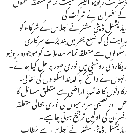
ڈسٹرکٹ ریونیو آفیسر سمیت تمام متعلقہ محکموں
کے افسران نے شرکت کی
ایڈیشنل ڈپٹی کمشنر نے اجلاس کے شرکاء کو
ہدایت کی کہ ضلع بھر میں بند پڑے سرکاری
اسکولوں سے متعلقہ تمام معاملات کو موجودہ ریونیو
ریکارڈ کی روشنی میں فوری طور پر حل کیا جائے۔
انہوں نے واضح کیا کہ بند اسکولوں کی بحالی،
رکاوٹوں کا خاتمہ، اراضی سے متعلق مسائل کا
حل اور تعلیمی سرگرمیوں کی فوری بحالی متعلقہ
افسران کی اولین ترجیح ہونی چاہیے۔
ایڈیشنل ڈپٹی کمشنر نے اجلاس سے خطاب