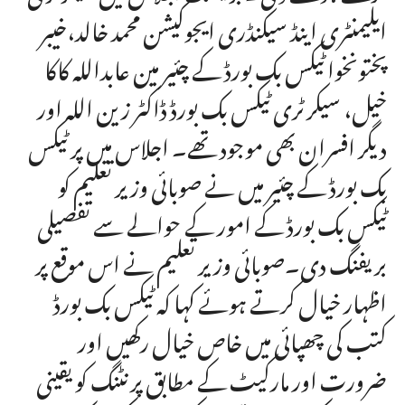
ایلیمنٹری اینڈ سیکنڈری ایجوکیشن محمد خالد،خیبر
پختونخوا ٹیکس بک بورڈ کے چئیر مین عابداللہ کاکا
خیل، سیکرٹری ٹیکس بک بورڈ ڈاکٹر زین اللہ اور
دیگر افسران بھی موجود تھے۔ اجلاس میں پر ٹیکس
بک بورڈ کے چئیر میں نے صوبائی وزیر تعلیم کو
ٹیکس بک بورڈ کے امور کے حوالے سے تفصیلی
بریفنگ دی۔صوبائی وزیر تعلیم نے اس موقع پر
اظہار خیال کرتے ہوئے کہا کہ ٹیکس بک بورڈ
کتب کی چھپائی میں خاص خیال رکھیں اور
ضرورت اور مارکیٹ کے مطابق پرنٹنگ کو یقینی