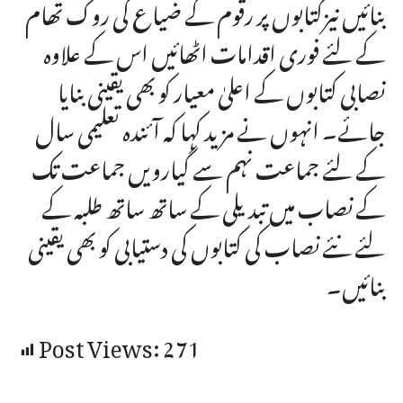
بنائیں نیزکتابوں پر رقوم کے ضیاع کی روک تھام
کے لئے فوری اقدامات اٹھائیں اس کے علاوہ
نصابی کتابوں کے اعلیٰ معیار کو بھی یقینی بنایا
جائے۔ انہوں نے مزید کہا کہ آئندہ تعلیمی سال
کے لئے جماعت نہم سے گیارویں جماعت تک
کے نصاب میں تبدیلی کے ساتھ ساتھ طلبہ کے
لئے نئے نصاب کی کتابوں کی دستیابی کو بھی یقینی
بنائیں۔
Post Views:
271