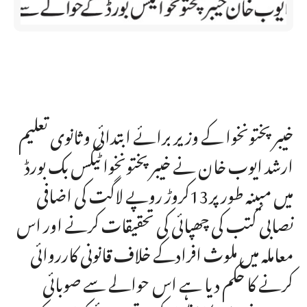
خیبر پختونخوا کے وزیر برائے ابتدائی و ثانوی تعلیم
ارشد ایوب خان نے خیبر پختونخوا ٹیکس بک بورڈ
میں مبینہ طور پر13کروڑ روپے لاگت کی اضافی
نصابی کتب کی چھپائی کی تحقیقات کرنے اور اس
معاملہ میں ملوث افرادکے خلاف قانونی کارروائی
کرنے کا حکم دیا ہے اس حوالے سے صوبائی