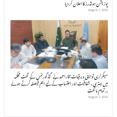
پوزیشن ہولڈرز کا اعلان کر دیا
August 7, 2026
سیکرٹری توانائی وبرقیات نثاراحمد نے گڈ گورننس کے تحت محکمہ
میں بہتری ، شفافیت اور احتساب کے لیے اہم فیصلہ کرتے ہوئے
تمام ماتحت...
August 7, 2026