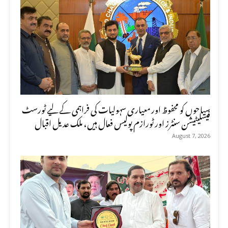
سیاحوں کو محفوظ اور معیاری سہولیات کی فراہمی کے لیے ٹورسٹ
فیسلیٹیشن سنٹرز اور ٹورازم پولیس فعال ہیں، ملک عدیل اقبال
August 7, 2026