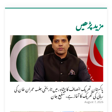
مزید پڑھیں
پاکستان تحریک انصاف کا پشاور میں تاریخی جلسہ عمران خان کی
رہائی کی تحریک کا آغاز ہے، شفیع جان
August 7, 2026