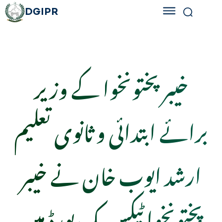
DGIPR
خیبر پختونخوا کے وزیر
برائے ابتدائی و ثانوی تعلیم
ارشد ایوب خان نے خیبر
پختونخوا ٹیکس بک بورڈ میں