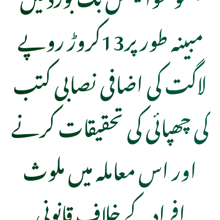
مبینہ طور پر13کروڑ روپے
لاگت کی اضافی نصابی کتب
کی چھپائی کی تحقیقات کرنے
اور اس معاملہ میں ملوث
افرادکے خلاف قانونی