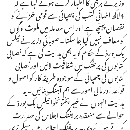
وزیرنے برہمی کا اظہار کرتے ہوئے کہا ہے کہ
4لاکھ اضافی کتب کی چھپائی سے قومی خزانے کو
نقصان پہنچا ہے اور اس معاملہ میں ملوث لوگوں
کو معاف نہیں کیا جا سکتا۔ صوبائی وزیر نے ٹیکس
بک بورڈ کے حکام کو یہ بھی ہدایت کی ہے کہ نصابی
کتابوں کی پرنٹنگ میں شفافیت لائیں اور نصابی
کتابوں کی چھپائی کے موجودہ طریقہ کار کو اصول و
قواعد اور مالی امور سے ہم آہنگ بنائیں۔ یہ
ہدایت انہوں نے خیبر پختونخوا ٹیکس بک بورڈ کے
حوالے سے منعقدہ بریفنگ اجلاس کی صدارت
کرتے ہوئے دی۔ بریفنگ اجلاس میں سیکر ٹری