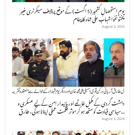
یومِ استحصالِ کشمیر (5 اگست) کے موقع پرچیف سیکرٹری خیبر
پختونخوا شہاب علی شاہ کا پیغام
August 6, 2026
دہشت گردی کے مکمل خاتمے اور پائیدار امن کے لیے عسکری و
سیاسی قیادت کو متحد ہو کر مؤثر حکمت عملی اپنانا ہوگی، طارق...
August 6, 2026