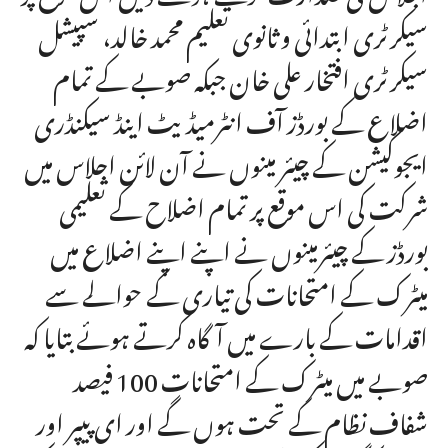
سیکرٹری ابتدائی و ثانوی تعلیم محمد خالد، سپیشل
سیکرٹری افتخار علی خان جبکہ صوبے کے تمام
اضلاع کے بورڈز آف انٹرمیڈیٹ اینڈ سیکنڈری
ایجوکیشن کے چیئر مینوں نے آن لائن اجلاس میں
شرکت کی اس موقع پر تمام اضلاح کے تعلیمی
بورڈز کے چیئرمینوں نے اپنے اپنے اضلاع میں
میٹرک کے امتحانات کی تیاری کے حوالے سے
اقدامات کے بارے میں آگاہ کرتے ہوئے بتایا کہ
صوبے میں میٹرک کے امتحانات 100 فیصد
شفاف نظام کے تحت ہوں گے اور ای پیپر اور