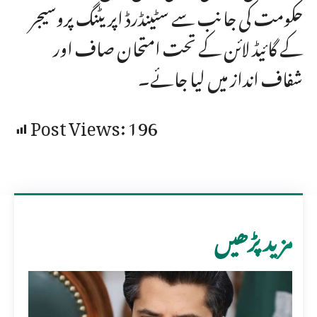
حکومت کی جانب سے سٹینڈرڈ اپریٹنگ پروسیجر
کے گائیڈ لائن کے تحت امتحان صاف اور
شفاف انداز میں لیا جائے۔
Post Views:
196
مزید پڑھیں