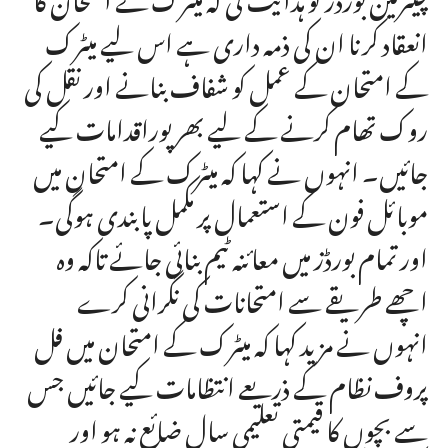
انعقاد کرنا ان کی ذمہ داری ہے اس لیے میٹرک
کے امتحان کے عمل کو شفاف بنانے اور نقل کی
روک تھام کرنے کے لیے بھر پوراقدامات کیے
جائیں۔ انہوں نے کہا کہ میٹرک کے امتحان میں
موبائل فون کے استعمال پر مکمل پابندی ہوگی۔
اور تمام بورڈز میں معائنہ ٹیم بنائی جائے تاکہ وہ
اچھے طریقے سے امتحانات کی نگرانی کرے
انہوں نے مزید کہا کہ میٹرک کے امتحان میں فل
پروف نظام کے ذریعے انتظامات کیے جائیں جس
سے بچوں کا قیمتی تعلیمی سال ضائع نہ ہو اور