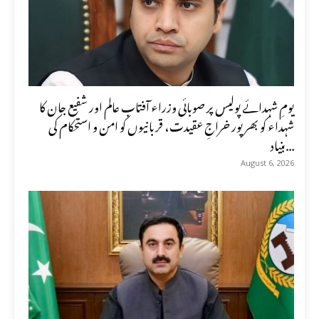
یومِ شہدائے پولیس پر صوبائی وزراء آفتاب عالم اور شفیع جان کا
شہداء کو بھرپور خراجِ عقیدت، قربانیوں کو امن و استحکام کی
بنیاد...
August 6, 2026