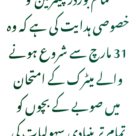
خصوصی ہدایت کی ہے کہ وہ
31 مارچ سے شروع ہونے
والے میٹرک کے امتحان
میں صوبے کے بچوں کو
تمام تر بنیادی سہولیات کی