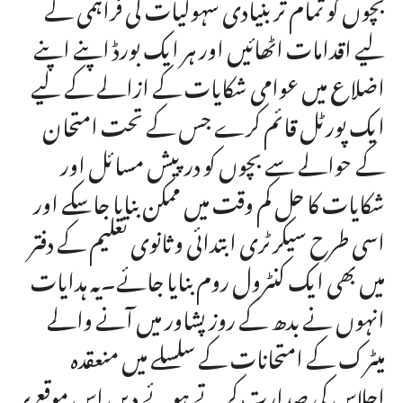
بچوں کو تمام تر بنیادی سہولیات کی فراہمی کے
لیے اقدامات اٹھائیں اور ہر ایک بورڈ اپنے اپنے
اضلاع میں عوامی شکایات کے ازالے کے لیے
ایک پورٹل قائم کرے جس کے تحت امتحان
کے حوالے سے بچوں کو درپیش مسائل اور
شکایات کا حل کم وقت میں ممکن بنایا جاسکے اور
اسی طرح سیکرٹری ابتدائی و ثانوی تعلیم کے دفتر
میں بھی ایک کنٹرول روم بنایا جائے۔یہ ہدایات
انہوں نے بدھ کے روز پشاور میں آنے والے
میٹرک کے امتحانات کے سلسلے میں منعقدہ
اجلاس کی صدارت کرتے ہوئے دیں اس موقع پر