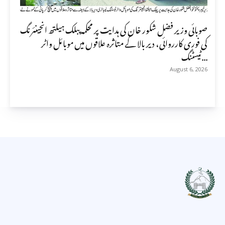
صوبائی وزیر فضل شکور خان کی ہدایت پر محکمہ پبلک ہیلتھ انجینئرنگ
کی فوری کارروائی، دیر بالا کے متاثرہ علاقوں میں موبائل واٹر
ٹیسٹنگ...
August 6, 2026