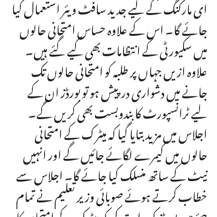
ای مارکنگ کے لیے جدید سافٹ ویئر استعمال کیا
جائے گا۔ اس کے علاوہ حساس امتحانی حالوں
میں سکیورٹی کے انتظامات بھی کیے گئے ہیں۔
علاوہ ازیں جہاں پر طلبہ کو امتحانی حالوں تک
جانے میں دشواری درپیش ہو تو بورڈز ان کے
لیے ٹرانسپورٹ کا بندوبست بھی کریں گے۔
اجلاس میں مزید بتایا گیا کہ میٹرک کے امتحانی
حالوں میں کیمرے لگائے جائیں گے اور انہیں
نیٹ کے ساتھ منسلک کیا جائے گا۔ اجلاس سے
خطاب کرتے ہوئے صوبائی وزیر تعلیم نے تمام
چیئرمین بورڈز کو ہدایت کی کہ میٹرک کے امتحان کا