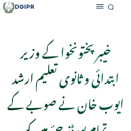
DGIPR
خیبرپختونخوا کے وزیر
ابتدائی و ثانوی تعلیم ارشد
ایوب خان نے صوبے کے
تمام بورڈز چیئرمین کو