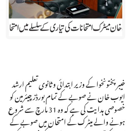
خیبر پختونخوا کے وزیر ابتدائی و ثانوی تعلیم ارشد
ایوب خان نے صوبے کے تمام بورڈز چیئرمین کو
خصوصی ہدایت کی ہے کہ وہ 31 مارچ سے شروع
ہونے والے میٹرک کے امتحان میں صوبے کے