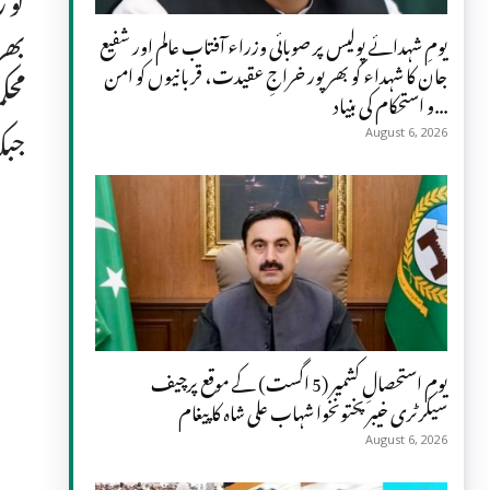
بھری
یومِ شہدائے پولیس پر صوبائی وزراء آفتاب عالم اور شفیع
جان کا شہداء کو بھرپور خراجِ عقیدت، قربانیوں کو امن
محک
و استحکام کی بنیاد...
جبک
August 6, 2026
یومِ استحصالِ کشمیر (5 اگست) کے موقع پرچیف
سیکرٹری خیبر پختونخوا شہاب علی شاہ کا پیغام
August 6, 2026