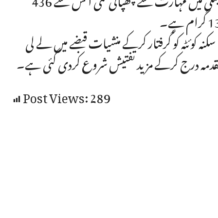
، سکنہ کوئٹہ کو گرفتار کرکے منشیات قبضے میں لے لی
 مقدمہ درج کرکے مزید تفتیش شروع کردی گئی ہے۔
Post Views:
289