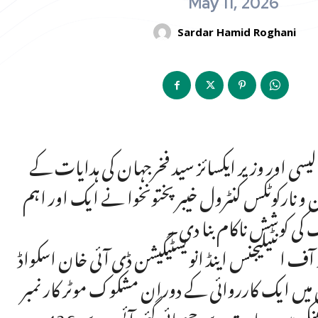
May 11, 2026
Sardar Hamid Roghani
سی اور وزیر ایکسائز سید فخرجہان کی ہدایات کے
 و نارکوٹکس کنٹرول خیبرپختونخوا نے ایک اور اہم
 کی کوشش ناکام بنا دی۔
 آف انٹیلیجنس اینڈ انویسٹیگیشن ڈی آئی خان اسکواڈ
ں ایک کارروائی کے دوران مشکوک موٹر کار نمبر BRW-
436 کو روک کر اس کی تلاشی لی جس کے دوران گاڑی کی تیل ٹینکی میں مہارت سے چھپائی گئی آئس سے