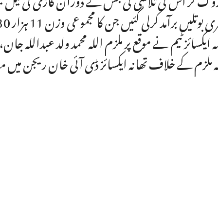
 بوتلیں برآمد کرلی گئیں جن کا مجموعی وزن 11 ہزار 130 گرام ہے۔
مہ ایکسائز ٹیم نے موقع پر ملزم اللہ محمد ولد عبداللہ جان
ہ ملزم کے خلاف تھانہ ایکسائز ڈی آئی خان ریجن میں