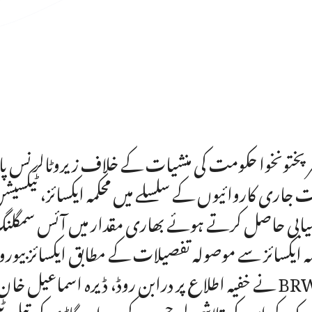
رپختونخوا حکومت کی منشیات کے خلاف زیروٹالرنس پالی
 جاری کاروائیوں کے سلسلے میں محکمہ ایکسائز، ٹیکسیشن
یابی حاصل کرتے ہوئے بھاری مقدار میں آئس سمگلنگ
مہ ایکسائز سے موصولہ تفصیلات کے مطابق ایکسائز بیورو
نے خفیہ اطلاع پر درابن روڈ، ڈیرہ اسماعیل خان می