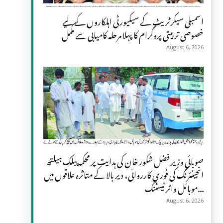
اسمبلی سیکرٹریٹ کے سیکیورٹی اہلکاروں کے لیے
خصوصی تربیتی پروگرام کا پہلا مرحلہ کامیابی سے مکمل
August 6, 2026
صوبائی وزیر فضل شکور خان کی ہدایت پر محکمہ پبلک ہیلتھ
انجینئرنگ کی فوری کارروائی، دیر بالا کے متاثرہ علاقوں میں
موبائل واٹر ٹیسٹنگ...
August 6, 2026