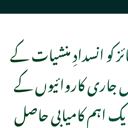
ائز کو انسدادِ منشیات کے
ں جاری کاروائیوں کے
یک اہم کامیابی حاصل