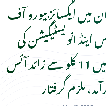
ن میں ایکسائز بیورو آف
نس اینڈ انویسٹیگیشن کی
کارروائی میں 11 کلو سے زائد آئس
رآمد، ملزم گرفتار