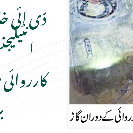
ڈی ائی خا
انٹیلیج
ب