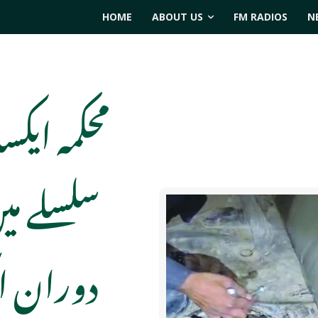
HOME
ABOUT US
FM RADIOS
N
محکمہ ایکس
سلسلے می
دوران ا