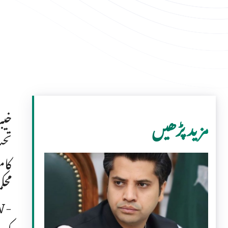
خیب
مزید پڑھیں
تحت
کام
محک