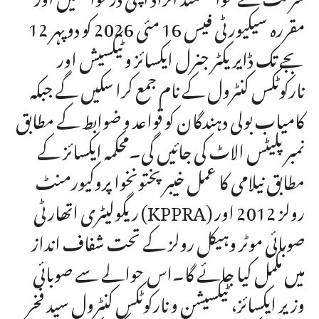
مقررہ سیکیورٹی فیس 16 مئی 2026 کو دوپہر 12
بجے تک ڈایریکٹر جنرل ایکسائز وٹیکسیش اور
نارکوٹکس کنٹرول کے نام جمع کرا سکیں گے جبکہ
کامیاب بولی دہندگان کو قواعد و ضوابط کے مطابق
نمبر پلیٹس الاٹ کی جائیں گی۔محکمہ ایکسائز کے
مطابق نیلامی کا عمل خیبرپختونخوا پروکیورمنٹ
ریگولیٹری اتھارٹی (KPPRA) رولز 2012 اور
صوبائی موٹر وہیکل رولز کے تحت شفاف انداز
میں مکمل کیا جائے گا۔اس حوالے سے صوبائی
وزیر ایکسائز، ٹیکسیشن و نارکوٹکس کنٹرول سید فخر