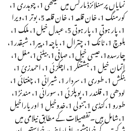
نمایاں پرسنلائزڈ مارکس میں سیٹھی 1، چوہدری 1،
کورمنگ 1، خان قلعہ 1، خان قلعہ 5، بوتر 1،ویرا
1، پار ہوتی 1، پار ہوتی 5، عبدل خیل1، ملک 1،
بلوچ 1، ٹانک 1، چترال 1، باچہ1، پیر1، شبقدر1،
چارسدہ1،عیسی خیل1، صافی1، بیٹنی1،مغل1،
اتمان خیل 1، ہشتنگر 1، اچکزئی 1، احمدزئ 1،
بنگش 1، طوری 1، سردار 1، شیرانی 1، چغتائی 1،
لودھی 1، قلندر 1، پوپلزئی 1، سورانی 1، مندنڑ1،
طورو 1،کنڈی 1،تنولی 1،خدوخیل 1 اور یاراخیل
1،شامل ہیں۔تفصیلات کے مطابق نیلامی میں
شرکت کے خواہشمند افراد اپنی درخواستیں اور