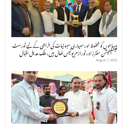
سیاحوں کو محفوظ اور معیاری سہولیات کی فراہمی کے لیے ٹورسٹ
فیسلیٹیشن سنٹرز اور ٹورازم پولیس فعال ہیں، ملک عدیل اقبال
August 7, 2026