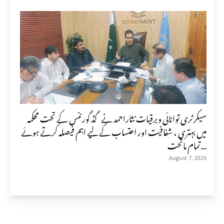
سیکرٹری توانائی وبرقیات نثاراحمد نے گڈ گورننس کے تحت محکمہ
میں بہتری ، شفافیت اور احتساب کے لیے اہم فیصلہ کرتے ہوئے
تمام ماتحت...
August 7, 2026