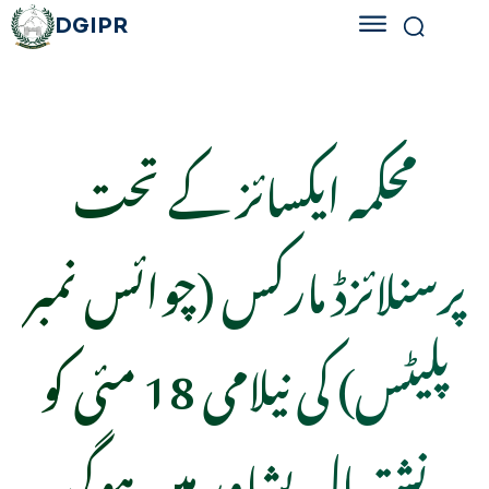
DGIPR
محکمہ ایکسائز کے تحت
پرسنلائزڈ مارکس (چوائس نمبر
پلیٹس) کی نیلامی 18 مئی کو
نشتر ہال پشاور میں ہوگی