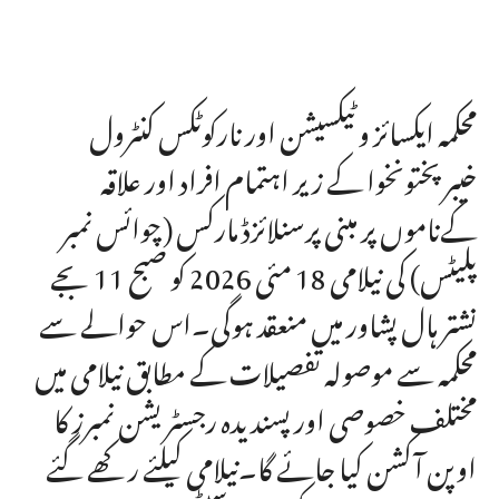
محکمہ ایکسائز و ٹیکسیشن اور نارکوٹکس کنٹرول
خیبرپختونخوا کے زیر اہتمام افراد اور علاقہ
کےناموں پر مبنی پرسنلائزڈ مارکس (چوائس نمبر
پلیٹس) کی نیلامی 18 مئی 2026 کو صبح 11 بجے
نشتر ہال پشاور میں منعقد ہوگی۔اس حوالے سے
محکمہ سے موصولہ تفصیلات کے مطابق نیلامی میں
مختلف خصوصی اور پسندیدہ رجسٹریشن نمبرز کا
اوپن آکشن کیا جائے گا۔نیلامی کیلئے رکھے گئے