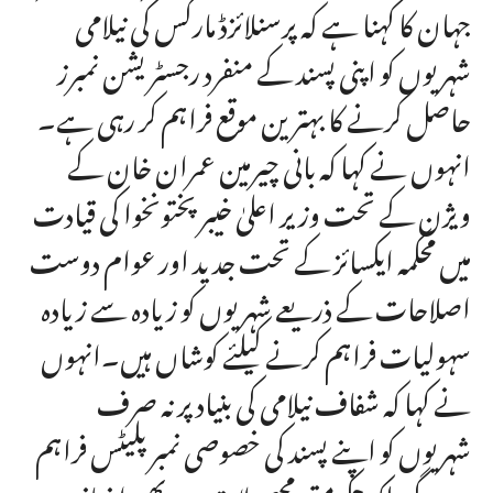
جہان کا کہنا ہے کہ پرسنلائزڈ مارکس کی نیلامی
شہریوں کو اپنی پسند کے منفرد رجسٹریشن نمبرز
حاصل کرنے کا بہترین موقع فراہم کر رہی ہے۔
انہوں نے کہا کہ بانی چیرمین عمران خان کے
ویژن کے تحت وزیر اعلیٰ خیبرپختونخوا کی قیادت
میں محکمہ ایکسائز کے تحت جدید اور عوام دوست
اصلاحات کے ذریعے شہریوں کو زیادہ سے زیادہ
سہولیات فراہم کرنے کیلئے کوشاں ہیں۔انہوں
نے کہا کہ شفاف نیلامی کی بنیاد پر نہ صرف
شہریوں کو اپنے پسند کی خصوصی نمبر پلیٹس فراہم
ہوں گی بلکہ حکومتی محصولات میں بھی اضافہ