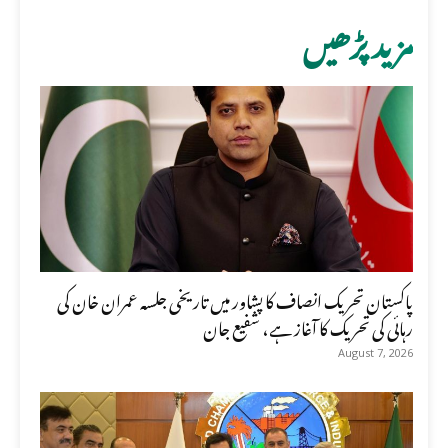
مزید پڑھیں
پاکستان تحریک انصاف کا پشاور میں تاریخی جلسہ عمران خان کی
رہائی کی تحریک کا آغاز ہے، شفیع جان
August 7, 2026