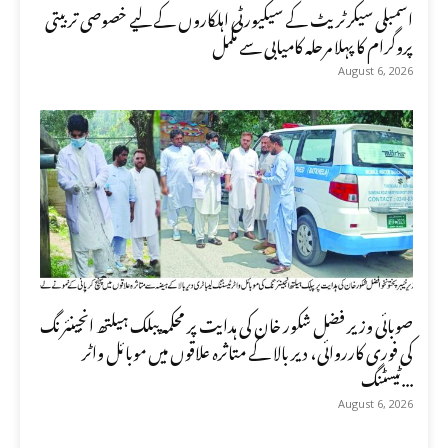
اسمبلی سیکرٹریٹ کے سیکیورٹی اہلکاروں کے لیے خصوصی تربیتی
پروگرام کا پہلا مرحلہ کامیابی سے مکمل
August 6, 2026
صوبائی وزیر فضل شکور خان کی ہدایت پر محکمہ پبلک ہیلتھ انجینئرنگ
کی فوری کارروائی، دیر بالا کے متاثرہ علاقوں میں موبائل واٹر
ٹیسٹنگ...
August 6, 2026