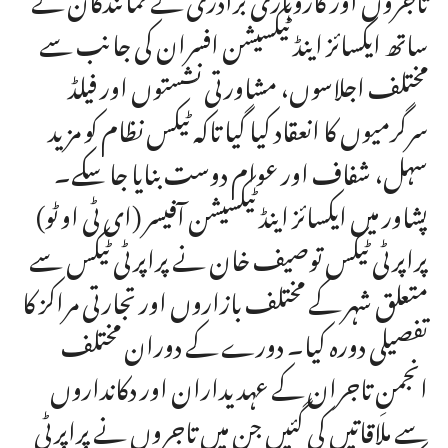
ساتھ ایکسائز اینڈ ٹیکسیشن افسران کی جانب سے
مختلف اجلاسوں، مشاورتی نشستوں اور فیلڈ
سرگرمیوں کا انعقاد کیا گیا تاکہ ٹیکس نظام کو مزید
سہل، شفاف اور عوام دوست بنایا جا سکے۔
پشاور میں ایکسائز اینڈ ٹیکسیشن آفیسر (ای ٹی او ٹو)
پراپرٹی ٹیکس توصیف خان نے پراپرٹی ٹیکس سے
متعلق شہر کے مختلف بازاروں اور تجارتی مراکز کا
تفصیلی دورہ کیا۔ دورے کے دوران مختلف
انجمنِ تاجران کے عہدیداران اور دکانداروں
سے ملاقاتیں کی گئیں جن میں تاجروں نے پراپرٹی