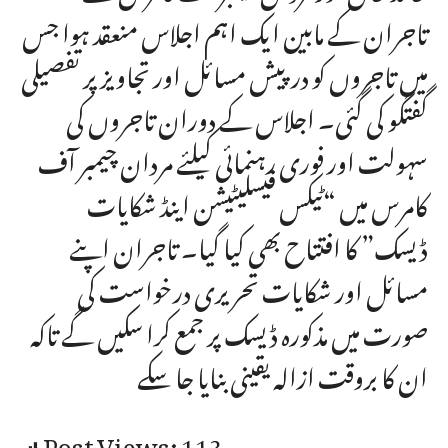
تاجران کے مابین ایک اہم اجلاس منعقد ہوا جس
میں تاجروں کو درپیش مسائل اور تجاویز پر تفصیلی
گفتگو کی گئی۔ اجلاس کے دوران تاجروں کی
سہولت اور فوری رہنمائی کیلئے مردان چیمبر آف
کامرس میں “ٹیکس فیسلیٹیشن اینڈ شکایات
ڈیسک” کا افتتاح بھی کیا گیا۔ تاجران اپنے
مسائل اور شکایات تحریری درخواست کی
صورت میں مذکورہ ڈیسک پر جمع کرا سکیں گے تاکہ
ان کا بروقت ازالہ یقینی بنایا جا سکے
Post Views:
113