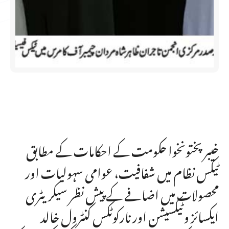
خیبرپختونخوا حکومت کے احکامات کے مطابق
ٹیکس نظام میں شفافیت، عوامی سہولیات اور
محصولات میں اضافے کے پیش نظر سیکریٹری
ایکسائز وٹیکسیشن اور نارکوٹکس کنٹرول خالد