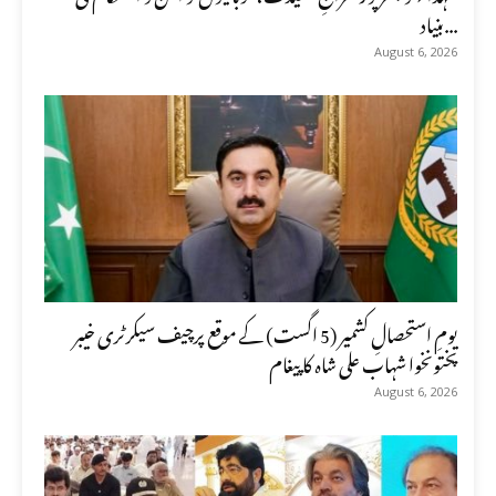
بنیاد...
August 6, 2026
یومِ استحصالِ کشمیر (5 اگست) کے موقع پرچیف سیکرٹری خیبر
پختونخوا شہاب علی شاہ کا پیغام
August 6, 2026