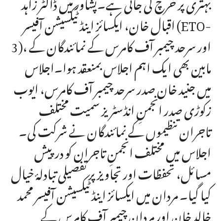
بہتری پر خرچ کی جاتی ہے۔پشاور میں ڈاکٹر زاہد
اقبال خان، ایکسائز اینڈ ٹیکسیشن آفیسر (ETO-
3)، اور سرحد چیمبر آف کامرس کے نمائندگان کے
مابین بھی ایک اہم اجلاس بمنعقد ہوا۔اجلاس
میں جنید خان صدر سرحد چیمبر آف کامرس، ایوب
زکوڑی صدر انجمنِ انڈسٹریز سمیت مختلف
تاجران تنظیموں کے نمائندگان نے شرکت کی۔
اجلاس میں مختلف انجمنِ تاجران کو درپیش
مسائل، تحفظات اور تجاویز پر تفصیلی تبادلۂ خیال
کیا گیا۔ مردان میں ایکسائز اینڈ ٹیکسیشن آفیسر محمد
خالد خان اور مردان چیمبر آف کامرس کے