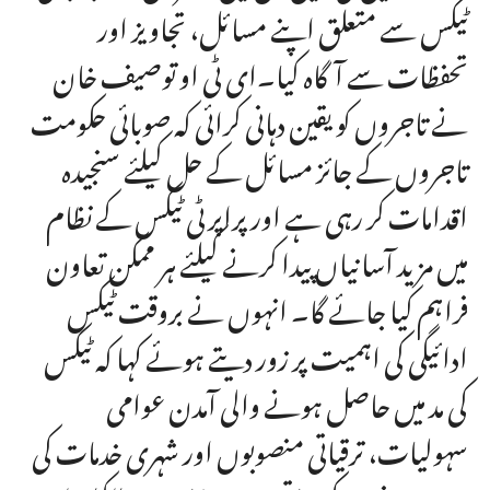
ٹیکس سے متعلق اپنے مسائل، تجاویز اور
تحفظات سے آگاہ کیا۔ای ٹی او توصیف خان
نے تاجروں کو یقین دہانی کرائی کہ صوبائی حکومت
تاجروں کے جائز مسائل کے حل کیلئے سنجیدہ
اقدامات کر رہی ہے اور پراپرٹی ٹیکس کے نظام
میں مزید آسانیاں پیدا کرنے کیلئے ہر ممکن تعاون
فراہم کیا جائے گا۔ انہوں نے بروقت ٹیکس
ادائیگی کی اہمیت پر زور دیتے ہوئے کہا کہ ٹیکس
کی مد میں حاصل ہونے والی آمدن عوامی
سہولیات، ترقیاتی منصوبوں اور شہری خدمات کی