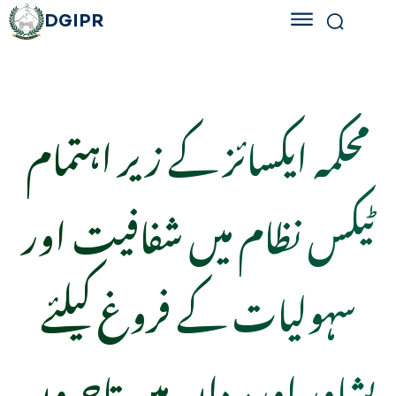
DGIPR
محکمہ ایکسائز کے زیر اہتمام
ٹیکس نظام میں شفافیت اور
سہولیات کے فروغ کیلئے
پشاور اورمردان میں تاجروں