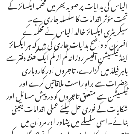
الیاس کی ہدایات پر صوبہ بھر میں محکمہ ایکسائز کے
تحت مؤثر اقدامات کا سلسلہ جاری ہے۔
سیکریٹری ایکسائز خالد الیاس نے محکمہ کے
افسران کو واضح ہدایات جاری کی ہیں کہ ہر ایکسائز
اینڈ ٹیکسیشن آفیسر روزانہ کم از کم ایک گھنٹہ دفتر سے
باہر فیلڈ میں گزارے، تاجروں اور کاروباری
حضرات سے براہِ راست ملاقاتیں کرے اور
ٹیکسیشن سے متعلق تاجروں کو درپیش مسائل اور
شکایات کے فوری حل کیلئے عملی اقدامات یقینی
بنائے۔اسی سلسلے میں پشاور اور مردان میں
تاجروں اور کاروباری برادری کے نمائندگان کے