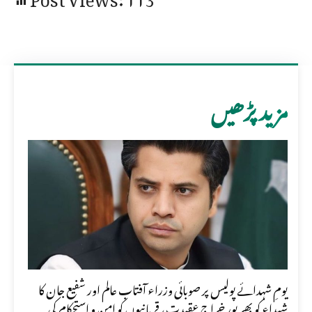
مزید پڑھیں
یومِ شہدائے پولیس پر صوبائی وزراء آفتاب عالم اور شفیع جان کا
شہداء کو بھرپور خراجِ عقیدت، قربانیوں کو امن و استحکام کی