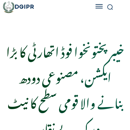
DGIPR
خیبرپختونخوا فوڈ اتھارٹی کا بڑا
ایکشن، مصنوعی دودھ
بنانے والا قومی سطح کا نیٹ
ورک بے نقاب