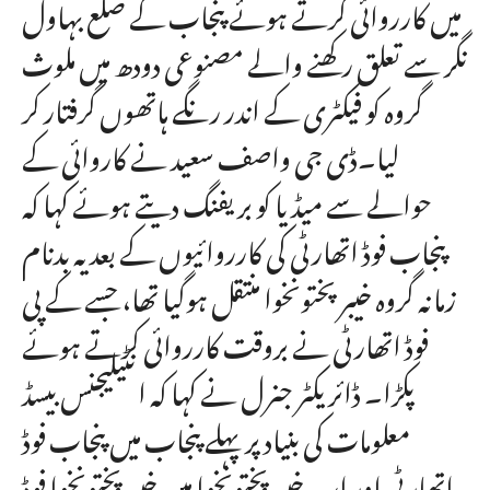
میں کارروائی کرتے ہوئے پنجاب کے ضلع بہاول
نگر سے تعلق رکھنے والے مصنوعی دودھ میں ملوث
گروہ کو فیکٹری کے اندر رنگے ہاتھوں گرفتار کر
لیا۔ڈی جی واصف سعید نے کاروائی کے
حوالے سے میڈیا کو بریفنگ دیتے ہوئے کہا کہ
پنجاب فوڈ اتھارٹی کی کارروائیوں کے بعد یہ بدنام
زمانہ گروہ خیبرپختونخوا منتقل ہوگیا تھا، جسے کے پی
فوڈ اتھارٹی نے بروقت کارروائی کرتے ہوئے
پکڑا۔ ڈائریکٹر جنرل نے کہا کہ انٹیلیجنس بیسڈ
معلومات کی بنیاد پر پہلے پنجاب میں پنجاب فوڈ
اتھارٹی اور اب خیبرپختونخوا میں خیبرپختونخوا فوڈ