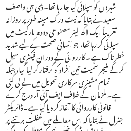
شہروں کو سپلائی کیا جا رہا تھا۔ڈی جی واصف
سعید نے بتایا کہ نیٹ ورک مبینہ طور پر روزانہ
تقریباً ایک لاکھ لیٹر مصنوعی دودھ مارکیٹ میں
سپلائی کر رہا تھا، جو انسانی صحت کے لیے شدید
خطرناک ہے۔ کارروائی کے دوران فیکٹری سیل
کرکے منیجر سمیت تین افراد کو گرفتار کر لیا گیا، جبکہ
تمام مشینری سرکاری تحویل میں لے لی گئی
ہے۔ ملزمان کے خلاف ایف آئی آر درج کرکے
قانونی کارروائی کا آغاز کر دیا گیا ہے۔ڈائریکٹر
جنرل نے بتایا کہ اس معاملے میں غفلت برتنے پر
ہری پور فوڈ اتھارٹی کی ضلعی ٹیم کو معطل کر دیا گیا