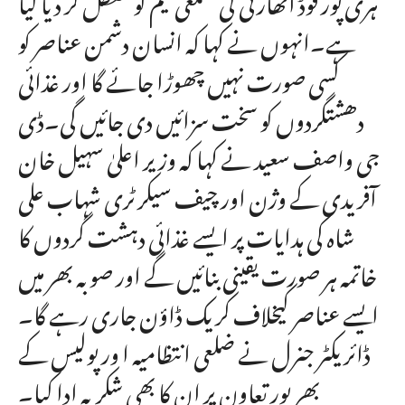
ہے۔انہوں نے کہا کہ انسان دشمن عناصر کو
کسی صورت نہیں چھوڑا جائے گا اور غذائی
دھشتگردوں کو سخت سزائیں دی جائیں گی۔ڈی
جی واصف سعید نے کہا کہ وزیر اعلیٰ سہیل خان
آفریدی کے وژن اور چیف سیکرٹری شہاب علی
شاہ کی ہدایات پر ایسے غذائی دہشت گردوں کا
خاتمہ ہر صورت یقینی بنائیں گے اور صوبہ بھر میں
ایسے عناصر کیخلاف کریک ڈاؤن جاری رہے گا۔
ڈائریکٹر جنرل نے ضلعی انتظامیہ ا ور پولیس کے
بھرپور تعاون پر ان کا بھی شکریہ ادا کیا۔