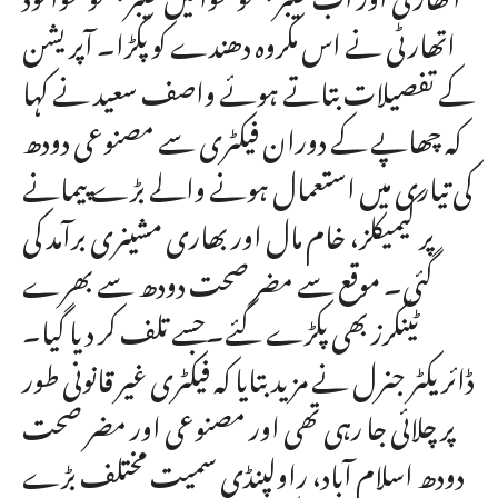
اتھارٹی نے اس مکروہ دھندے کو پکڑا۔ آپریشن
کے تفصیلات بتاتے ہوئے واصف سعید نے کہا
کہ چھاپے کے دوران فیکٹری سے مصنوعی دودھ
کی تیاری میں استعمال ہونے والے بڑے پیمانے
پر کیمیکلز، خام مال اور بھاری مشینری برآمد کی
گئی۔ موقع سے مضر صحت دودھ سے بھرے
ٹینکرز بھی پکڑے گئے۔جسے تلف کر دیا گیا۔
ڈائریکٹر جنرل نے مزید بتایا کہ فیکٹری غیر قانونی طور
پر چلائی جا رہی تھی اور مصنوعی اور مضر صحت
دودھ اسلام آباد، راولپنڈی سمیت مختلف بڑے