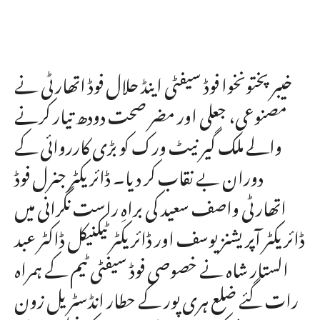
خیبرپختونخوا فوڈ سیفٹی اینڈ حلال فوڈ اتھارٹی نے
مصنوعی، جعلی اور مضر صحت دودھ تیار کرنے
والے ملک گیر نیٹ ورک کو بڑی کارروائی کے
دوران بے نقاب کر دیا۔ ڈائریکٹر جنرل فوڈ
اتھارٹی واصف سعید کی براہِ راست نگرانی میں
ڈائریکٹر آپریشنز یوسف اور ڈائریکٹر ٹیکنیکل ڈاکٹر عبد
الستار شاہ نے خصوصی فوڈ سیفٹی ٹیم کے ہمراہ
رات گئے ضلع ہری پور کے حطار انڈسٹریل زون