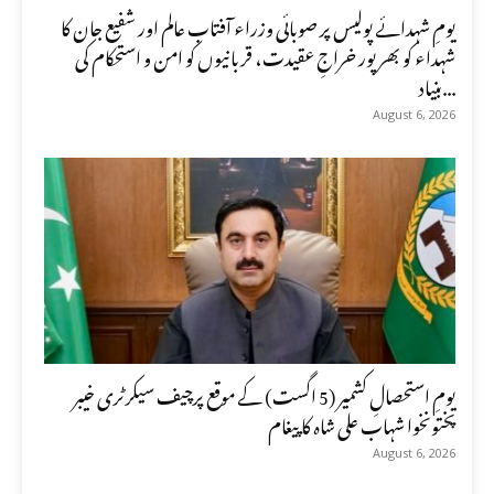
یومِ شہدائے پولیس پر صوبائی وزراء آفتاب عالم اور شفیع جان کا
شہداء کو بھرپور خراجِ عقیدت، قربانیوں کو امن و استحکام کی
بنیاد...
August 6, 2026
یومِ استحصالِ کشمیر (5 اگست) کے موقع پرچیف سیکرٹری خیبر
پختونخوا شہاب علی شاہ کا پیغام
August 6, 2026