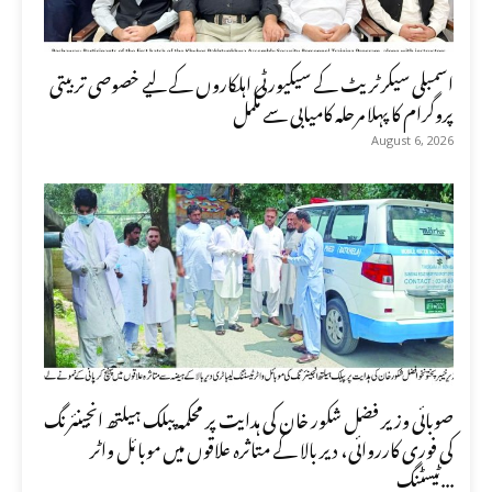
اسمبلی سیکرٹریٹ کے سیکیورٹی اہلکاروں کے لیے خصوصی تربیتی
پروگرام کا پہلا مرحلہ کامیابی سے مکمل
August 6, 2026
صوبائی وزیر فضل شکور خان کی ہدایت پر محکمہ پبلک ہیلتھ انجینئرنگ
کی فوری کارروائی، دیر بالا کے متاثرہ علاقوں میں موبائل واٹر
ٹیسٹنگ...