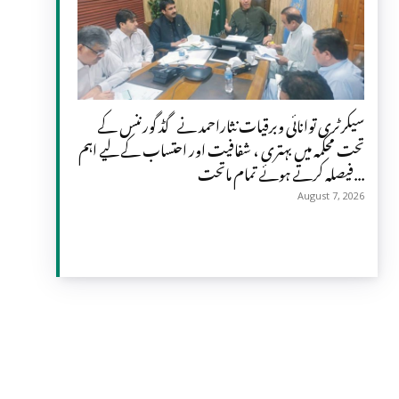
سیکرٹری توانائی وبرقیات نثاراحمد نے گڈ گورننس کے
تحت محکمہ میں بہتری ، شفافیت اور احتساب کے لیے اہم
فیصلہ کرتے ہوئے تمام ماتحت...
August 7, 2026