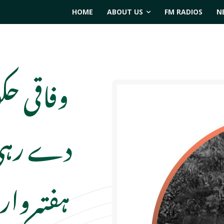
HOME
ABOUT US
FM RADIOS
N
وفاقی ح
دے رہی ہ
ہفتہ وار 