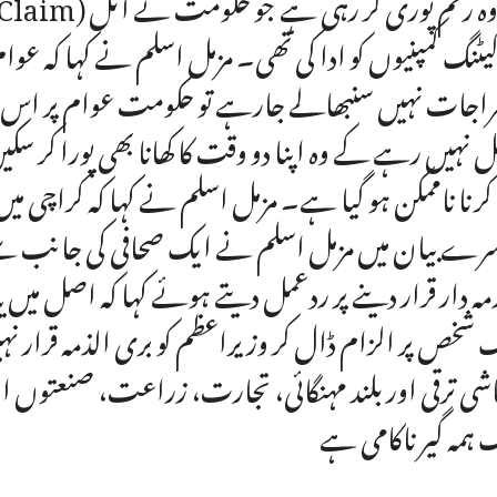
کیٹنگ کمپنیوں کو ادا کی تھی۔ مزمل اسلم نے کہا کہ عو
اجات نہیں سنبھالے جارہے تو حکومت عوام پر اس ک
ل نہیں رہے کے وہ اپنا دو وقت کا کھانا بھی پورا کر سک
 کرنا ناممکن ہو گیا ہے۔ مزمل اسلم نے کہا کہ کراچی م
رے بیان میں مزمل اسلم نے ایک صحافی کی جانب سے وف
زمہ دار قرار دینے پر ردعمل دیتے ہوئے کہا کہ اصل 
 شخص پر الزام ڈال کر وزیراعظم کو بری الذمہ قرار نہ
شی ترقی اور بلند مہنگائی، تجارت، زراعت، صنعتوں 
 ہمہ گیر ناکامی ہے