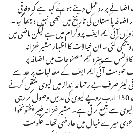
ت اضافے پر ردعمل دیتے ہوئے کہا ہے کہ وفاقی
افہ پاکستان کی تاریخ میں کبھی نہیں دیکھا گیا۔
مزمل اسلم نے کہا کہ 1958 سے لیکر اب تک پاکستان 24واں آئی ایم ایف پروگرام میں ہے لیکن ماضی میں
 دیکھی گئی۔ ان خیالات کا اظہار مشیر خزانہ
اکاؤنٹس سے پیٹرولیم مصنوعات میں اضافہ پر
ریف حکومت آئی ایم ایف کے مطالبات پر حد سے
دکھا رہی ہے۔ پیٹرول کی قیمت 416 روپے فی لیٹر صرف بے رحمانہ انداز میں لیوی منتقل کرنے
35 ارب روپے پیٹرول لیوی سے جمع کرتی ہے۔ مشیر خزانہ خیبرپختونخوا
 سبسڈی دینے کا دعویٰ میرے خیال میں عارضی تھا۔ حکومت