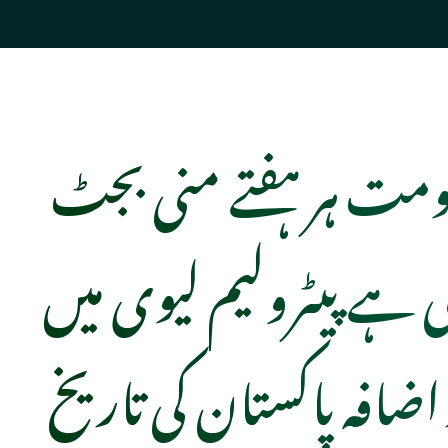
کومت ہر ہفتے منی بجٹ
ے پیٹرولیم لیوی میں
اضافہ پاکستان کی تاریخ