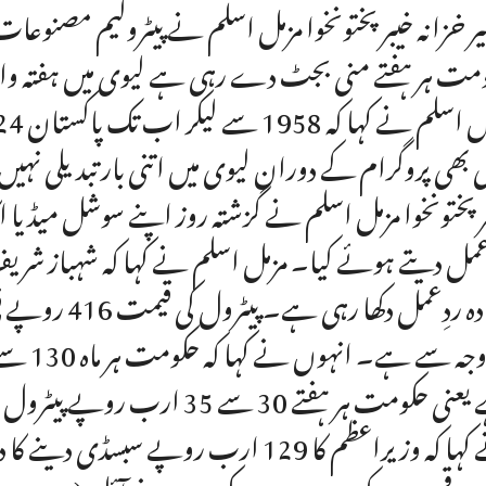
ر خزانہ خیبرپختونخوا مزمل اسلم نے پیٹرولیم مصنوعا
مت ہر ہفتے منی بجٹ دے رہی ہے لیوی میں ہفتہ وار اض
 بھی پروگرام کے دوران لیوی میں اتنی بار تبدیلی نہیں
رپختونخوا مزمل اسلم نے گزشتہ روز اپنے سوشل میڈیا 
مل دیتے ہوئے کیا۔ مزمل اسلم نے کہا کہ شہباز ش
زیادہ ردِعمل 
 سے ہے۔ انہوں نے کہا کہ حکومت ہر ماہ 130 سے 150 ارب روپے لیوی کی مد میں وصول کر رہی
ہے یعنی حکومت ہر ہفتے 30 سے 
نے کہا کہ وزیراعظم کا 129 ارب روپے