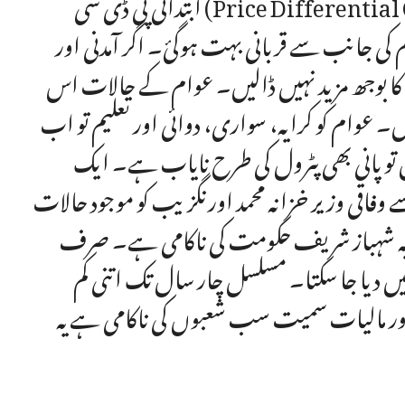
ابتدائی پی ڈی سی (Price Differential Claim) کی وہ رقم پوری کر رہی ہے جو حکومت نے آئل
ام کی جانب سے قربانی بہت ہوگئ۔ اگر آمدنی اور
ا بوجھ مزید نہیں ڈالیں۔ عوام کے حالات اس
یں۔ عوام کو کرایہ، سواری، دوائی اور تعلیم تو اب
یں تو پانی بھی پٹرول کی طرح نایاب ہے۔ ایک
اقی وزیر خزانہ محمد اورنگزیب کو موجود حالات
میں یہ شہباز شریف حکومت کی ناکامی ہے۔ صرف
یں دیا جا سکتا۔ مسلسل چار سال تک اتنی کم
اور مالیات سمیت سب شعبوں کی ناکامی ہے یہ