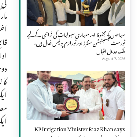
مار
اخر
سیاحوں کو محفوظ اور معیاری سہولیات کی فراہمی کے لیے
قاب
ٹورسٹ فیسلیٹیشن سنٹرز اور ٹورازم پولیس فعال ہیں،
ملک عدیل اقبال
ادا
August 7, 2026
دوس
کا 
ایک
معا
ایک
KP Irrigation Minister Riaz Khan says
sports steer youth towards positive