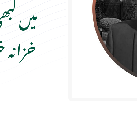
میں کبھی
خزانہ خ