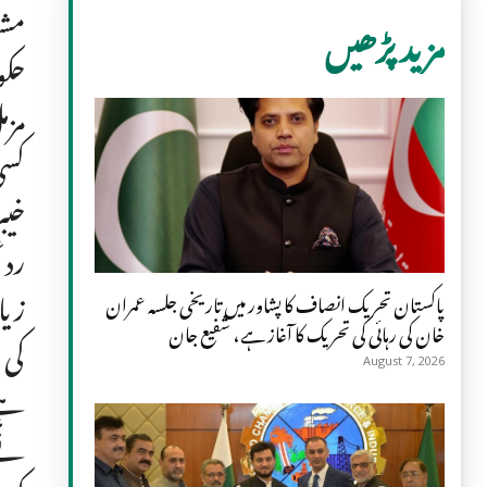
مشی
مزید پڑھیں
حکو
کسی
خیب
ردع
پاکستان تحریک انصاف کا پشاور میں تاریخی جلسہ عمران
خان کی رہائی کی تحریک کا آغاز ہے، شفیع جان
کی وجہ
August 7, 2026