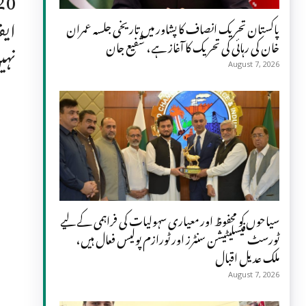
ایف
پاکستان تحریک انصاف کا پشاور میں تاریخی جلسہ عمران
خان کی رہائی کی تحریک کا آغاز ہے، شفیع جان
نہی
August 7, 2026
سیاحوں کو محفوظ اور معیاری سہولیات کی فراہمی کے لیے
ٹورسٹ فیسلیٹیشن سنٹرز اور ٹورازم پولیس فعال ہیں،
ملک عدیل اقبال
August 7, 2026