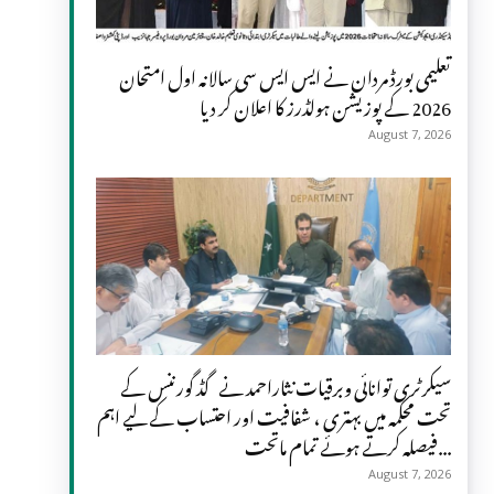
تعلیمی بورڈ مردان نے ایس ایس سی سالانہ اول امتحان
2026 کے پوزیشن ہولڈرز کا اعلان کر دیا
August 7, 2026
سیکرٹری توانائی وبرقیات نثاراحمد نے گڈ گورننس کے
تحت محکمہ میں بہتری ، شفافیت اور احتساب کے لیے اہم
فیصلہ کرتے ہوئے تمام ماتحت...
August 7, 2026