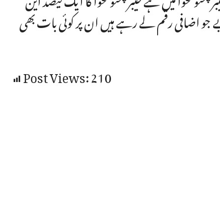
ے جو اضافی رقم لے رہے ہیں ان پر کوئی بات بھی
Post Views:
210