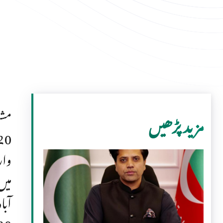
مزید پڑھیں
میں