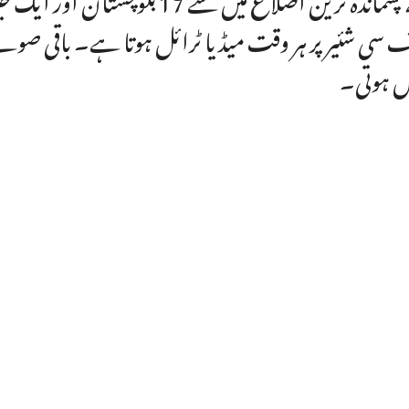
 سی شئیر پر ہر وقت میڈیا ٹرائل ہوتا ہے۔ باقی صوب
ں ہوتی۔