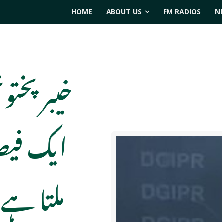
HOME
ABOUT US
FM RADIOS
N
خیبرپختو
ایک فیصد
ملتا ہے 