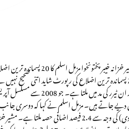
مشیر خزانہ خیبرپختونخوا مز
20 پسماندہ ترین اضلاع کی رپورٹ شاید اتنی صحیح نہیں ہ
وار ان ٹیرر کی مد میں ملتا
 دیے جاتے ہیں۔ مزمل اسلم نے کہا کہ دوسری جانب بل
آبادی) کی وجہ سے 2.4 فیصد اضافی حصہ ملتا
20 پسماندہ ترین اضلاع میں سے 17