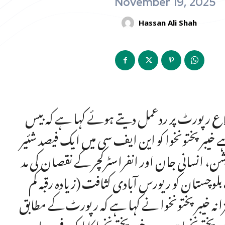
November 19, 2025
Hassan Ali Shah
مل اسلم کا 20 پسماندہ ترین اضلاع رپورٹ پر ردعمل دیتے ہوئے کہا ہے کہ بیس
ے خیبرپختونخوا کو این ایف سی میں ایک فیصد شئیر
 ہے۔ جو 2008 سے مسلسل آپریشن، انسانی جان اور انفراسٹرکچر کے نقصان کی مد
وچستان کو ریورس آبادی کثافت (زیادہ رقبہ کم
 ہے۔ مشیر خزانہ خیبرپختونخوا نے کہا ہے کہ رپورٹ کے مطابق
 بلوچستان اور ایک خیبر پختونخوا میں ہے خیبر پختونخوا کا ایک فیصد این