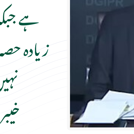
ہے جبکہ
زیادہ حصہ
نہیں
خیبر