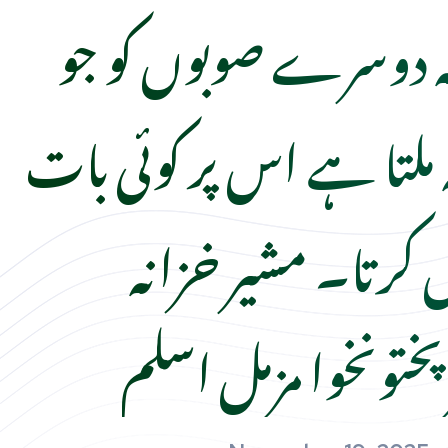
 دوسرے صوبوں کو جو
 ملتا ہے اس پر کوئی بات
 کرتا۔ مشیر خزانہ
پختونخوا مزمل اسلم