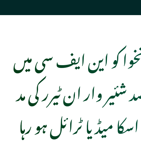
نخوا کو این ایف سی میں
 شئیر وار ان ٹیرر کی مد
اسکا میڈیا ٹرائل ہو رہا