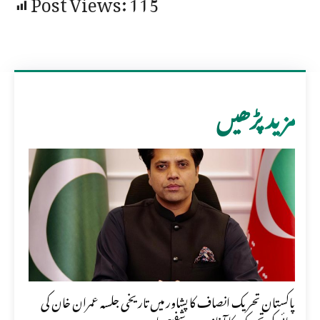
Post Views:
115
مزید پڑھیں
پاکستان تحریک انصاف کا پشاور میں تاریخی جلسہ عمران خان کی
رہائی کی تحریک کا آغاز ہے، شفیع جان