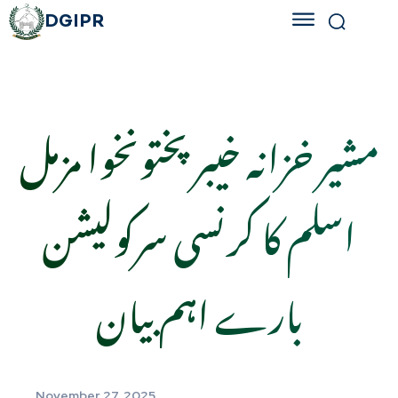
DGIPR
مشیر خزانہ خیبرپختونخوا مزمل
اسلم کا کرنسی سرکولیشن
بارے اہم بیان
November 27, 2025