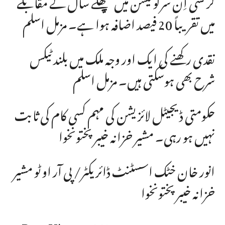
کرنسی اِن سرکولیشن مٰیں پچھلے سال کے مقابلے
میں تقریباً 20 فیصد اضافہ ہوا ہے۔ مزمل اسلم
نقدی رکھنے کی ایک اور وجہ ملک میں بلند ٹیکس
شرح بھی ہوسکتی ہیں۔ مزمل اسلم
حکومتی ڈیجیٹل لائزیشن کی مہم کسی کام کی ثابت
نہیں ہو رہی۔ مشیر خزانہ خیبرپختونخوا
انور خان خٹک اسسٹنٹ ڈائریکٹر/ پی آر او ٹو مشیر
خزانہ خیبرپختونخوا