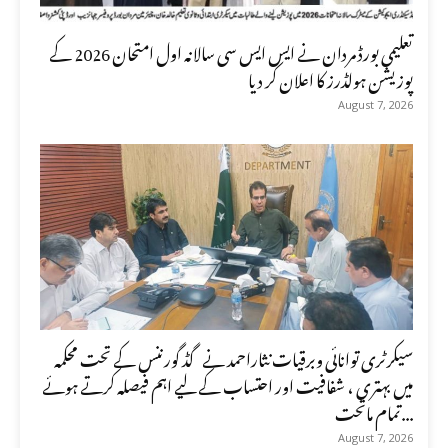
تعلیمی بورڈ مردان نے ایس ایس سی سالانہ اول امتحان 2026 کے
پوزیشن ہولڈرز کا اعلان کر دیا
August 7, 2026
سیکرٹری توانائی وبرقیات نثاراحمد نے گڈ گورننس کے تحت محکمہ
میں بہتری ، شفافیت اور احتساب کے لیے اہم فیصلہ کرتے ہوئے
تمام ماتحت...
August 7, 2026