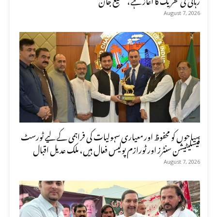
August 7, 2026
سیاحوں کو محفوظ اور معیاری سہولیات کی فراہمی کے لیے ٹورسٹ
فیسلیٹیشن سنٹرز اور ٹورازم پولیس فعال ہیں، ملک عدیل اقبال
August 7, 2026