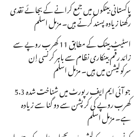
پاکستانی بینکوں میں جمع کرانے کے بجائے نقدی
رکھنا زیادہ پسند کرتے ہیں۔ مزمل اسلم
اسٹیٹ بینک کے مطابق 11 کھرب روپے سے
زائد رقم بینکاری نظام سے باہر کرنسی اِن
سرکولیشن میں ہیں۔ مزمل اسلم
جو آئی ایم ایف رپورٹ میں شناخت شدہ 5.3
کھرب روپے کی کرپشن سے دو گنا سے زیادہ
ہے۔ مزمل اسلم