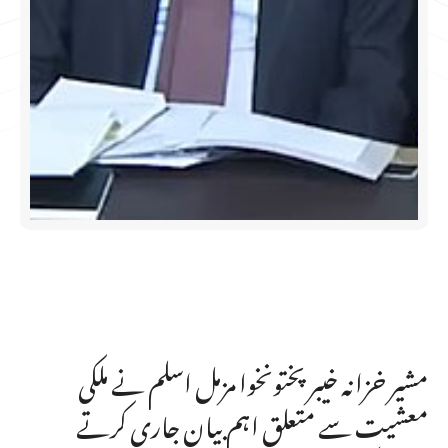
مشیر خزانہ خیبرپختونخوا مزمل اسلم نے ملکی
معشیت سے متعلق اہم بیان جاری کرتے