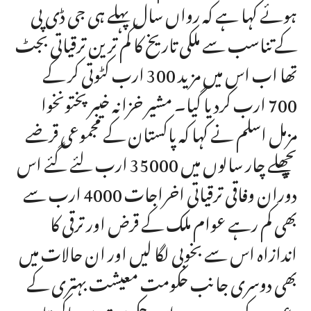
ہوئے کہا ہے کہ رواں سال پہلے ہی جی ڈی پی
کے تناسب سے ملکی تاریخ کا کم ترین ترقیاتی بجٹ
تھا اب اس میں مزید 300 ارب کٹوتی کر کے
700 ارب کردیا گیا۔ مشیر خزانہ خیبرپختونخوا
مزمل اسلم نے کہا کہ پاکستان کے مجموعی قرضے
پچھلے چار سالوں میں 35000 ارب لئے گئے اس
دوران وفاقی ترقیاتی اخراجات 4000 ارب سے
بھی کم رہے عوام ملک کے قرض اور ترقی کا
اندازاہ اس سے بخوبی لگا لیں اور ان حالات میں
بھی دوسری جانب حکومت معیشت بہتری کے
دعوے کر رہی ہے۔اس حکومت میں پاکستان