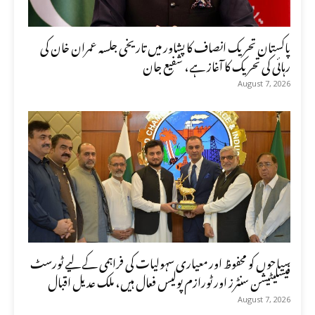
پاکستان تحریک انصاف کا پشاور میں تاریخی جلسہ عمران خان کی
رہائی کی تحریک کا آغاز ہے، شفیع جان
August 7, 2026
سیاحوں کو محفوظ اور معیاری سہولیات کی فراہمی کے لیے ٹورسٹ
فیسلیٹیشن سنٹرز اور ٹورازم پولیس فعال ہیں، ملک عدیل اقبال
August 7, 2026