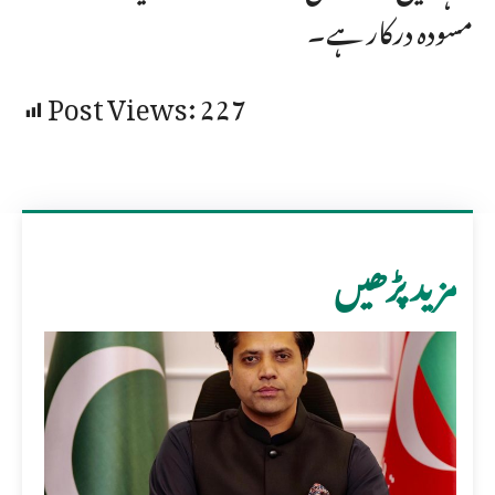
مسودہ درکار ہے۔
Post Views:
227
مزید پڑھیں