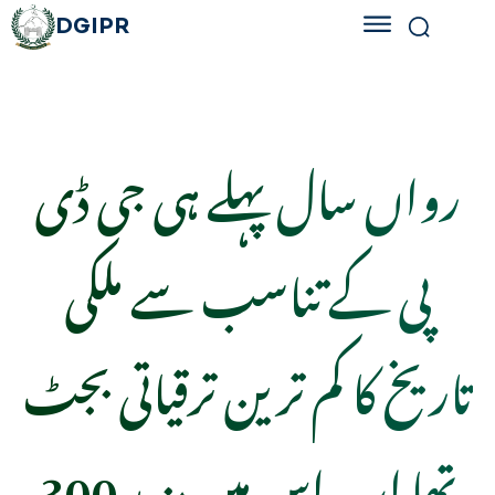
DGIPR
رواں سال پہلے ہی جی ڈی
پی کے تناسب سے ملکی
تاریخ کا کم ترین ترقیاتی بجٹ
تھا اب اس میں مزید 300