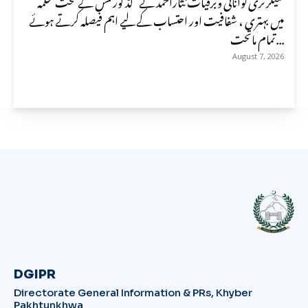
سیکرٹری توانائی وبرقیات نثاراحمد نے گڈ گورننس کے تحت محکمہ
میں بہتری ، شفافیت اور احتساب کے لیے اہم فیصلہ کرتے ہوئے
تمام ماتحت...
August 7, 2026
DGIPR
Directorate General Information & PRs, Khyber
Pakhtunkhwa