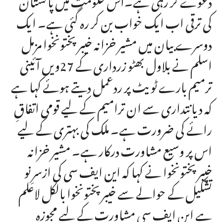
کی ترقی اب ایک خواب بن کر رہ گئی ہے۔ ایک
دوسرے بیان میں مشیر خزانہ خیبرپختونخوا مزمل
اسلم نے بلاول بھٹو زرداری کے 27ویں آئینی
ترمیم بارے ٹویٹ پر ردعمل دیتے ہوئے کہا ہے
کہ دیانتداری سے ان ترامیم کے لیے قومی اتفاقِ
رائے کی ضرورت ہے۔ ملک کی بہتری کے لیے
اس پر وسیع مشاورت درکار ہے۔ مشیر خزانہ
خیبرپختونخوا نے کہا کہ این ایف سی کی ازسرِنو
تشکیل کے حوالے سے خیبرپختونخوا بالکل لاعلم
ہے این ایف سی مشاورت کے لیے مجوزہ