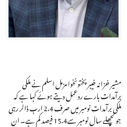
مشیر خزانہ خیبرپختونخوا مزمل اسلم نے ملکی
برآمدات بارے ردعمل دیتے ہوئے کہا ہے کہ
ملکی برآمدات نومبر میں صرف 2.4 ارب ڈالر رہی
جو پچھلے سال نومبر سے15.4 فیصد کم ہے۔ ان