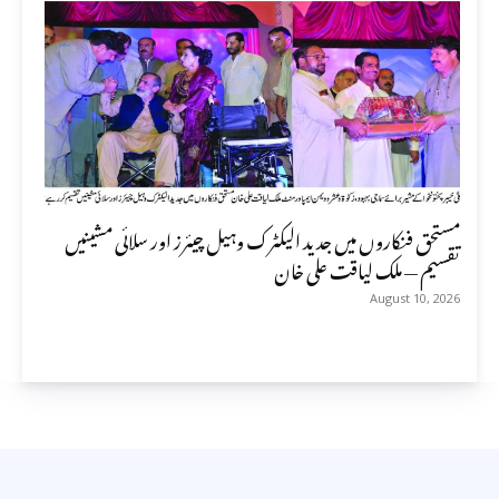
مستحق فنکاروں میں جدید الیکٹرک وہیل چیئرز اور سلائی مشینیں
تقسیم — ملک لیاقت علی خان
August 10, 2026