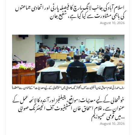
اسلام آباد کی جانب لانگ مارچ کا فیصلہ پارٹی اور اتحادی جماعتوں
کی باہمی مشاورت سے کیا گیا ہے، شفیع جان
August 10, 2026
خوشحالی کے لیے معدنیات: مواقع، چیلنجز اور آئندہ کا لائحہ عمل کے
عنوان سے، غلام اسحاق خان انسٹیٹیوٹ آف انجینئرنگ صوابی
میں قومی سمپوزیم...
August 10, 2026