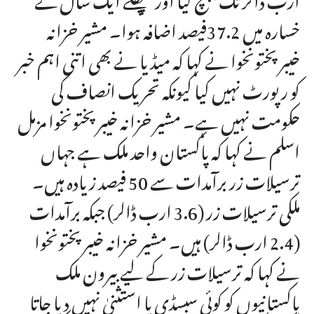
خسارہ میں 37.2فیصد اضافہ ہوا۔ مشیر خزانہ
خیبرپختونخوا نے کہا کہ میڈیا نے بھی اتنی اہم خبر
کو رپورٹ نہیں کیا کیونکہ تحریک انصاف کی
حکومت نہیں ہے۔ مشیر خزانہ خیبرپختونخوا مزمل
اسلم نے کہا کہ پاکستان واحد ملک ہے جہاں
ترسیلات زر برآمدات سے 50 فیصد زیادہ ہیں۔
ملکی ترسیلات زر (3.6 ارب ڈالر) جبکہ برآمدات
(2.4 ارب ڈالر) ہیں۔ مشیر خزانہ خیبرپختونخوا
نے کہا کہ ترسیلات زر کے لیے بیرون ملک
پاکستانیوں کو کوئی سبسڈی یا استثنیٰ نہیں دیا جاتا