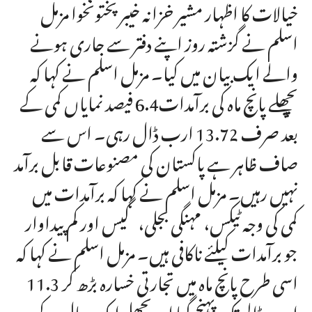
خیالات کا اظہار مشیر خزانہ خیبرپختونخوا مزمل
اسلم نے گزشتہ روز اپنے دفتر سے جاری ہونے
والے ایک بیان میں کیا۔ مزمل اسلم نے کہا کہ
پچھلے پانچ ماہ کی برآمدات6.4 فیصد نمایاں کمی کے
بعد صرف 13.72 ارب ڈال رہی۔ اس سے
صاف ظاہر ہے پاکستان کی مصنوعات قابل برآمد
نہیں رہیں۔ مزمل اسلم نے کہا کہ برآمدات میں
کمی کی وجہ ٹیکس، مہنگی بجلی، گیس اور کم پیداوار
جو برآمدات کیلئے ناکافی ہیں۔ مزمل اسلم نے کہا کہ
اسی طرح پانچ ماہ میں تجارتی خسارہ بڑھ کر 11.3
ارب ڈالر تک پہنچ گیا اور پچھلے ایک سال کے