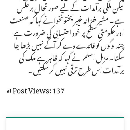
لیکن ملکی برآمدات کے لیے صورتحال برعکس
ہے۔ مشیر خزانہ خیبرپختونخوا نے کہا کہ صنعت
اور حکومتی سطح پر خود احتسابی کی ضرورت ہے
چند لوگوں کو فائدے دے کر آگے نہیں بڑھا جا
سکتا۔ مزمل اسلم نے کہا کہ ظاہر ہے ملک کی
برآمدات اس طرح ترقی نہیں کر سکتیں۔
Post Views:
137