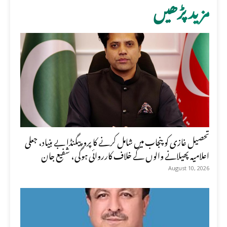
مزید پڑھیں
تحصیل غازی کو پنجاب میں شامل کرنے کا پروپیگنڈا بے بنیاد، جعلی
اعلامیہ پھیلانے والوں کے خلاف کارروائی ہوگی، شفیع جان
August 10, 2026