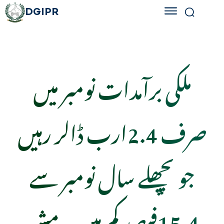
DGIPR
ملکی برآمدات نومبر میں
صرف 2.4ارب ڈالر رہیں
جو پچھلے سال نومبر سے
15.4فیصد کم ہیں۔ مشیر