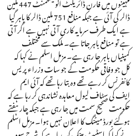
مہینوں میں فارن ڈائریکٹ انویسٹمنٹ 447 ملین
ڈالر کی آئی ہے جبکہ منافع 751 ملین ڈالر کا باہر گیا
ہے ایک طرف سرمایہ کاری آتی نہیں ہے اگر آتی
ہے تو منافع باہر جاتا ہے۔ ملک سے مختلف
کمپنیاں باہر جا رہی ہے۔ مزمل اسلم نے کہا کہ
کل جو وفاقی حکومت کے جو سات وزراء پریس
کانفرنس کر رہے تھے وہ بتا رہا تھے کہ آئی ایم
ایف کی سٹاف لیول معاہدہ نشاندہی کر رہا ہے کہ
حکومت صحیح سمت میں جا رہی ہے جبکہ چار ہفتے
ہوگئے بورڈ میٹنگ کا اعلان نہیں ہوا۔ مزمل اسلم
نے کہا کہ اسٹیٹ بینک کہہ رہا ہے کہ شرح سود