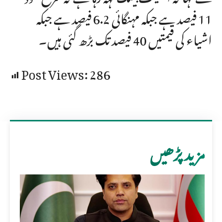
11 فیصد ہے جبکہ مہنگائی 6.2 فیصد ہے جبکہ
اشیاء کی قیمتیں 40 فیصد تک بڑھ گئی ہیں۔
Post Views:
286
مزید پڑھیں