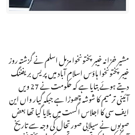
مشیر خزانہ خیبرپختونخوا مزمل اسلم نے گزشتہ روز
خیبرپختونخوا ہاؤس اسلام آباد میں پریس بریفننگ
دیتے ہوئے بتایا ہے کہ حکومت نے 27 ویں
آئینی ترمیم کا شوشہ چھوڑا ہے جبکہ گیار واں این
ایف سی کا اجلاس اگست میں بلایا گیا تھا بعض
صوبوں نے سیلابی صورتحال کی وجہ سے تاریخ