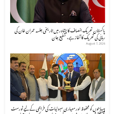
پاکستان تحریک انصاف کا پشاور میں تاریخی جلسہ عمران خان کی
رہائی کی تحریک کا آغاز ہے، شفیع جان
August 7, 2026
سیاحوں کو محفوظ اور معیاری سہولیات کی فراہمی کے لیے ٹورسٹ