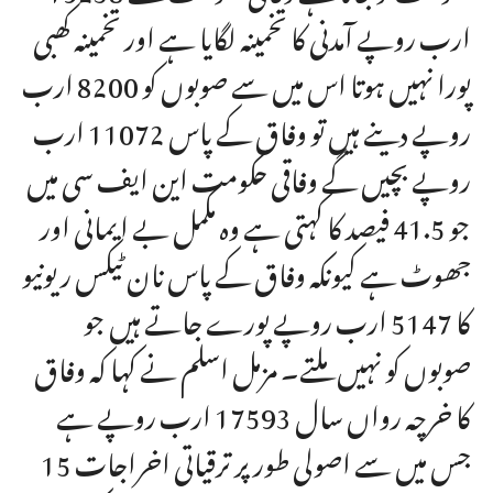
ارب روپے آمدنی کا تخمینہ لگایا ہے اور تخمینہ کھبی
پورا نہیں ہوتا اس میں سے صوبوں کو 8200 ارب
روپے دینے ہیں تو وفاق کے پاس 11072 ارب
روپے بچیں گے وفاقی حکومت این ایف سی میں
جو 41.5 فیصد کا کہتی ہے وہ مکمل بے ایمانی اور
جھوٹ ہے کیونکہ وفاق کے پاس نان ٹیکس ریونیو
کا 5147 ارب روپے پورے جاتے ہیں جو
صوبوں کو نہیں ملتے۔ مزمل اسلم نے کہا کہ وفاق
کا خرچہ رواں سال 17593 ارب روپے ہے
جس میں سے اصولی طور پر ترقیاتی اخراجات 15