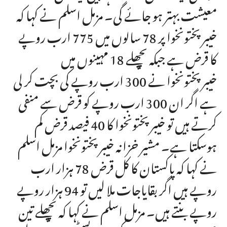
معیشت بہتر ہو جائے گی۔ مزمل اسلم نے کہا کہ
خیبرپختونخوا پر 78 سالوں میں 775 ارب روپے
کا قرض ہے جبکہ پچھلے 18 مہینوں میں
خیبرپختونخوا نے 300 ارب روپے کی بچت کر لی
ہے اگر ان 300 ارب روپے کو قرض سے منفی
کرتے ہیں تو خیبرپختونخوا کا 40 فیصد قرض کم
ہوسکتا ہے۔ مشیر خزانہ خیبرپختونخوا مزمل اسلم
نے کہا کہ پاکستان کا کل قرض 78 ہزار ارب
روپے ہیں اگر بقایاجات ملا لیں تو 94 ہزار روپے
روپے بنتے ہیں۔ مزمل اسلم نے کہا کہ پچھلے تین