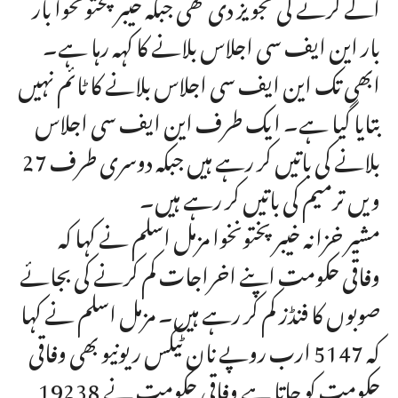
آگے کرنے کی تجویز دی تھی جبکہ خیبرپختونخوا بار
بار این ایف سی اجلاس بلانے کا کہہ رہا ہے۔
ابھی تک این ایف سی اجلاس بلانے کا ٹائم نہیں
بتایا گیا ہے۔ ایک طرف این ایف سی اجلاس
بلانے کی باتیں کر رہے ہیں جبکہ دوسری طرف 27
ویں ترمیم کی باتیں کر رہے ہیں۔
مشیر خزانہ خیبرپختونخوا مزمل اسلم نے کہا کہ
وفاقی حکومت اپنے اخراجات کم کرنے کی بجائے
صوبوں کا فنڈز کم کر رہے ہیں۔ مزمل اسلم نے کہا
کہ 5147 ارب روپے نان ٹیکس ریونیو بھی وفاقی
حکومت کو جاتا ہے وفاقی حکومت نے 19238