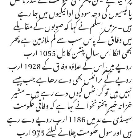
پالیسیوں کی وجہ سود کی ادائیگیوں میں جا رہے
ہیں۔ مزمل اسلم نے کہا کہ صوبوں کے مقابلے
میں وفاق کے پاس سب سے کم ملازمین ہے پھر
بھی انکا اس سال پنشن کا بل 1055 ارب
روپے ہیں اس کے علاؤہ وفاق کے 1928 ارب
روپے کے گرانٹس بھی دے رھا ہے جب پیسے
نہیں ہیں تو گرانٹس کیوں دے رہے ہیں۔ مشیر
خزانہ خیبرپختونخوا نے کہا ہے کہ وفاقی حکومت
سبسڈی کے مد میں 1186 ارب روپے دے رہے
ہیں اور سول حکومت چلانے کیلئے 975 ارب