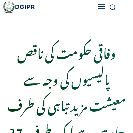
DGIPR
وفاقی حکومت کی ناقص
پالیسیوں کی وجہ سے
معیشت مزید تباہی کی طرف
جا رہی ہے ایک طرف 27