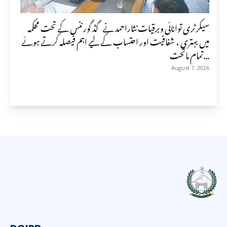
سیکرٹری توانائی وبرقیات نثاراحمد نے گڈ گورننس کے تحت محکمہ
میں بہتری ، شفافیت اور احتساب کے لیے اہم فیصلہ کرتے ہوئے
تمام ماتحت...
August 7, 2026