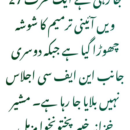
ویں آئینی ترمیم کا شوشہ
چھوڑا گیا ہے جبکہ دوسری
جانب این ایف سی اجلاس
نہیں بلایا جا رہا ہے۔ مشیر
خزانہ خیبرپختونخوا مزمل