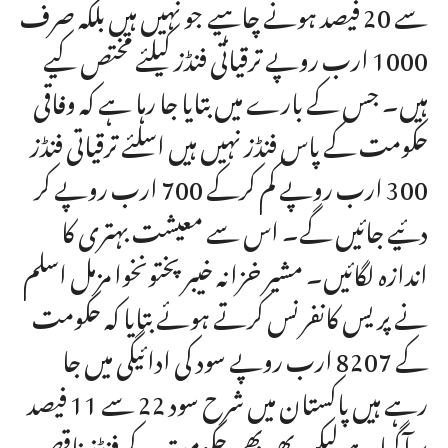
سے 20 فیصد ہونے چاہیے جو نہیں ہیں بلکہ صرف
1000 ارب روپے ترقیاتی فنڈز کیلئے مختص کیے
ہیں۔ جس کے بارے میں بتایا جا رہا ہے کہ وفاقی
حکومت کے پاس فنڈز نہیں ہیں اسلئے ترقیاتی فنڈز
300 ارب روپے کم کرکے 700 ارب روپے کر
دئیے جائیں گے۔ اس سے معیشت بہتری کا
اندازہ لگائیں۔ مشیر خزانہ خیبرپختونخوا مزمل اسلم
نے پریس کانفرنس کرتے ہوئے بتایا کہ حکومت
کے 8207 ارب روپے سود کی ادائیگی میں جا
رہے ہیں پاکستان میں شرح سود 22 سے 11 فیصد
پر آگیا ہے لیکن پھر بھی حکومت کے فنڈز ناقص