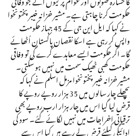
کا خسارہ صوبوں اور عوام پر کیوں آئے جو وفاقی
حکومت کرنا چاہتی ہے۔ مشیر خزانہ خیبرپختونخوا
نے کہا کہ ایل این جی کے 45 جہاز حکومت
واپس کر رہی ہے اسکا نقصان پاکستان اُٹھائے
گا۔ اگر حکومت ایسے معاہدے کرے گی تو وفاقی
حکومت کھبی ٹھیک سمت میں نہیں ہو سکتی۔
مشیر خزانہ خیبرپختونخوا مزمل اسلم نے کہا کہ
پچھلے چار سالوں میں 35 ہزار روپے روپے کا
قرض لیا گیا اس میں چار ہزار ارب روپے بھی
ترقیاتی اخراجات میں نہیں لگائے گئے۔ سود کی
ادائیگی کیلئے قرض لے رہے ہیں کیا اس سے