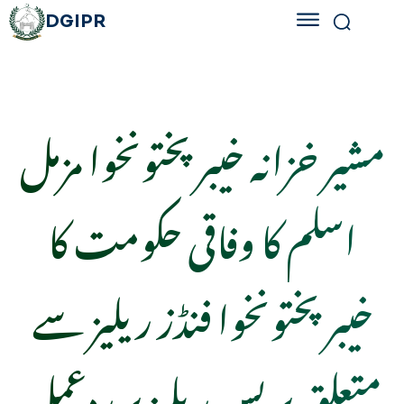
DGIPR
مشیر خزانہ خیبرپختونخوا مزمل
اسلم کا وفاقی حکومت کا
خیبرپختونخوا فنڈز ریلیز سے
متعلق پریس ریلیز پر ردعمل