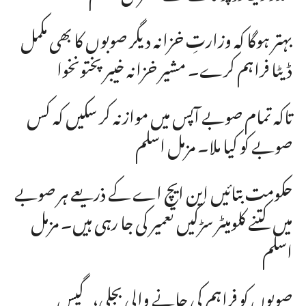
بہتر ہوگا کہ وزارتِ خزانہ دیگر صوبوں کا بھی مکمل
ڈیٹا فراہم کرے۔ مشیر خزانہ خیبرپختونخوا
تاکہ تمام صوبے آپس میں موازنہ کر سکیں کہ کس
صوبے کو کیا ملا۔ مزمل اسلم
حکومت بتائیں این ایچ اے کے ذریعے ہر صوبے
میں کتنے کلومیٹر سڑکیں تعمیر کی جا رہی ہیں۔ مزمل
اسلم
صوبوں کو فراہم کی جانے والی بجلی، گیس