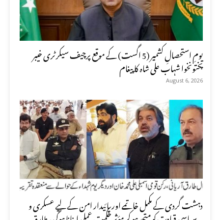
یومِ استحصالِ کشمیر (5 اگست) کے موقع پرچیف سیکرٹری خیبر
پختونخوا شہاب علی شاہ کا پیغام
August 6, 2026
دہشت گردی کے مکمل خاتمے اور پائیدار امن کے لیے عسکری و
سیاسی قیادت کو متحد ہو کر مؤثر حکمت عملی اپنانا ہوگی، طارق...