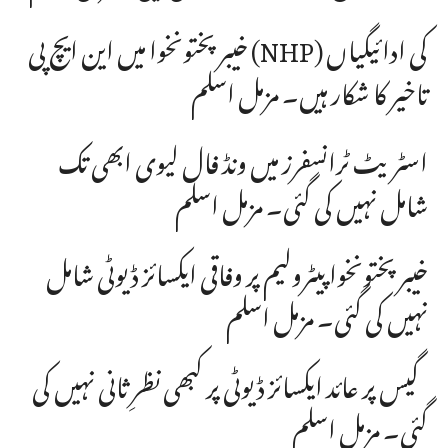
خیبرپختونخوا میں این ایچ پی (NHP) کی ادائیگیاں
تاخیر کا شکار ہیں۔ مزمل اسلم
اسٹریٹ ٹرانسفرز میں ونڈ فال لیوی ابھی تک
شامل نہیں کی گئی۔ مزمل اسلم
خیبرپختونخوا پیٹرولیم پر وفاقی ایکسائز ڈیوٹی شامل
نہیں کی گئی۔ مزمل اسلم
گیس پر عائد ایکسائز ڈیوٹی پر کبھی نظرِ ثانی نہیں کی
گئی۔ مزمل اسلم