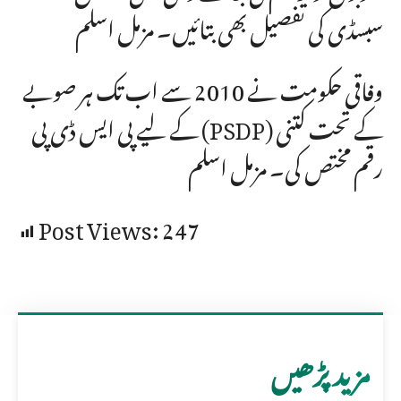
سبسڈی کی تفصیل بھی بتائیں۔ مزمل اسلم
وفاقی حکومت نے 2010 سے اب تک ہر صوبے
کے لیے پی ایس ڈی پی (PSDP) کے تحت کتنی
رقم مختص کی۔ مزمل اسلم
Post Views:
247
مزید پڑھیں