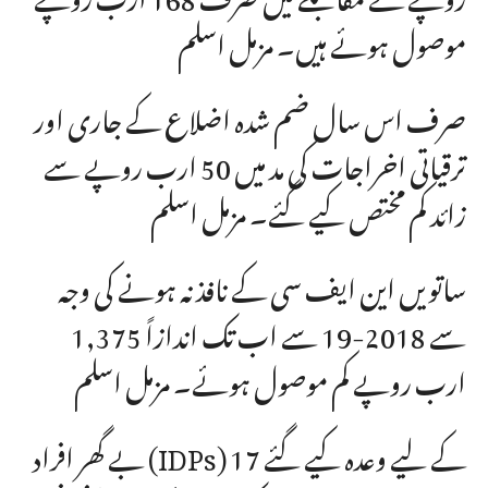
موصول ہوئے ہیں۔ مزمل اسلم
صرف اس سال ضم شدہ اضلاع کے جاری اور
ترقیاتی اخراجات کی مد میں 50 ارب روپے سے
زائد کم مختص کیے گئے۔ مزمل اسلم
ساتویں این ایف سی کے نافذ نہ ہونے کی وجہ
سے 2018-19 سے اب تک اندازاً 1,375
ارب روپے کم موصول ہوئے۔ مزمل اسلم
بے گھر افراد (IDPs) کے لیے وعدہ کیے گئے 17