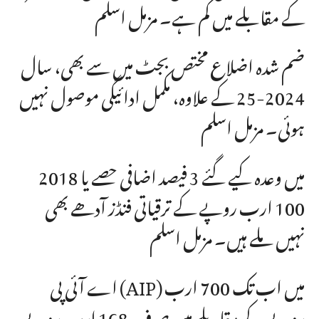
کے مقابلے میں کم ہے۔ مزمل اسلم
ضم شدہ اضلاع مختص بجٹ میں سے بھی، سال
2024-25 کے علاوہ، مکمل ادائیگی موصول نہیں
ہوئی۔ مزمل اسلم
2018 میں وعدہ کیے گئے 3 فیصد اضافی حصے یا
100 ارب روپے کے ترقیاتی فنڈز آدھے بھی
نہیں ملے ہیں۔ مزمل اسلم
اے آئی پی (AIP) میں اب تک 700 ارب
روپے کے مقابلے میں صرف 168 ارب روپے