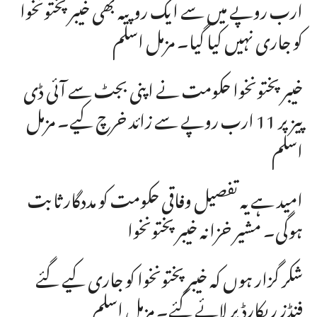
ارب روپے میں سے ایک روپیہ بھی خیبر پختونخوا
کو جاری نہیں کیا گیا۔ مزمل اسلم
خیبر پختونخوا حکومت نے اپنی بجٹ سے آئی ڈی
پیز پر 11 ارب روپے سے زائد خرچ کیے۔ مزمل
اسلم
امید ہے یہ تفصیل وفاقی حکومت کو مددگار ثابت
ہوگی۔ مشیر خزانہ خیبرپختونخوا
شکر گزار ہوں کہ خیبر پختونخوا کو جاری کیے گئے
فنڈز ریکارڈ پر لائے گئے۔ مزمل اسلم