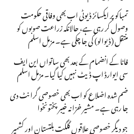
تمباکو پر ایکسائز ڈیوٹی اب بھی وفاقی حکومت
وصول کر رہی ہے، حالانکہ زراعت صوبوں کو
منتقل (ڈیوالو) کی جا چکی ہے۔ مزمل اسلم
فاٹا کے انضمام کے بعد بھی ساتواں این ایف
سی ایوارڈ اپ ڈیٹ نہیں کیا گیا۔ مزمل اسلم
ضم شدہ اضلاع کو اب بھی خصوصی گرانٹ دی
جا رہی ہے۔ مشیر خزانہ خیبرپختونخوا
جو دیگر خصوصی علاقوں گلگت بلتستان اور کشمیر