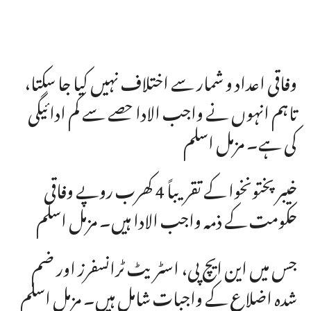
وفاقی اعداد و شمار سے اختلاف نہیں کیا جا سکتا،
تاہم انہوں نے واجب الادا حصے سے کم ادائیگی
کی ہے۔ مزمل اسلم
خیبرپختونخوا کے تقریباً 4 کھرب روپے وفاقی
حکومت کے ذمہ واجب الادا ہیں۔ مزمل اسلم
جس میں این ایچ پی، اسٹریٹ ٹرانسفرز اور ضم
شدہ اضلاع کے واجبات شامل ہیں۔ مزمل اسلم