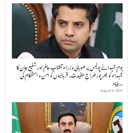
یومِ شہدائے پولیس پر صوبائی وزراء آفتاب عالم اور شفیع جان کا
شہداء کو بھرپور خراجِ عقیدت، قربانیوں کو امن و استحکام کی
بنیاد...
August 6, 2026