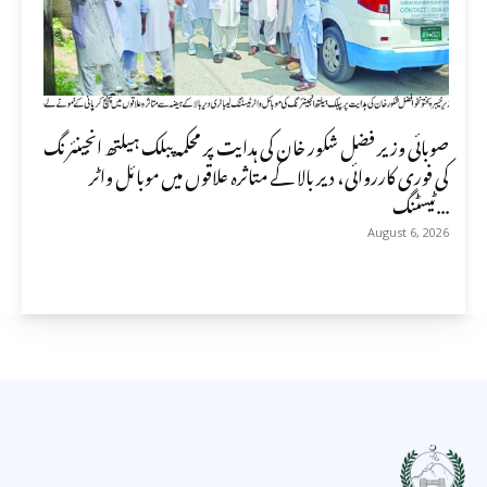
صوبائی وزیر فضل شکور خان کی ہدایت پر محکمہ پبلک ہیلتھ انجینئرنگ
کی فوری کارروائی، دیر بالا کے متاثرہ علاقوں میں موبائل واٹر
ٹیسٹنگ...
August 6, 2026