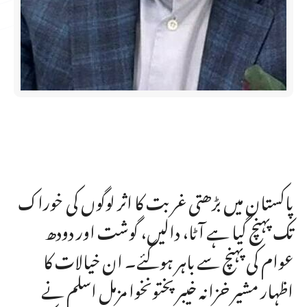
پاکستان میں بڑھتی غربت کا اثر لوگوں کی خوراک
تک پہنچ گیا ہے آٹا، دالیں، گوشت اور دودھ
عوام کی پہنچ سے باہر ہوگئے۔ ان خیالات کا
اظہار مشیر خزانہ خیبرپختونخوا مزمل اسلم نے