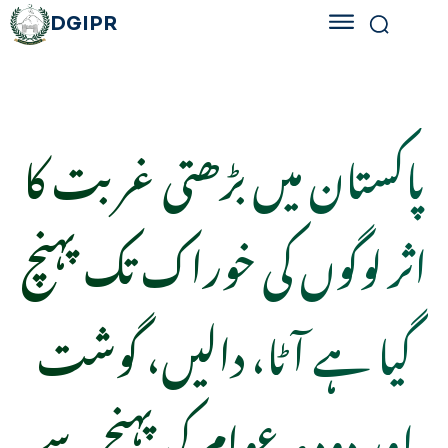
DGIPR
‏پاکستان میں بڑھتی غربت کا
اثر لوگوں کی خوراک تک پہنچ
گیا ہے آٹا، دالیں، گوشت
اور دودھ عوام کی پہنچ سے