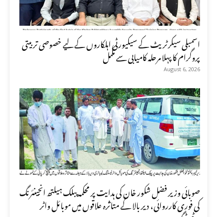
اسمبلی سیکرٹریٹ کے سیکیورٹی اہلکاروں کے لیے خصوصی تربیتی
پروگرام کا پہلا مرحلہ کامیابی سے مکمل
August 6, 2026
صوبائی وزیر فضل شکور خان کی ہدایت پر محکمہ پبلک ہیلتھ انجینئرنگ
کی فوری کارروائی، دیر بالا کے متاثرہ علاقوں میں موبائل واٹر