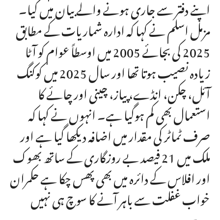
اپنے دفتر سے جاری ہونے والے بیان میں کیا۔
مزمل اسلم نے کہا کہ ادارہ شماریات کے مطابق
2025 کی بجائے 2005 میں اوسطاً عوام کو آٹا
زیادہ نصیب ہوتا تھا اور سال 2025 میں کوکنگ
آئل، چکن، انڈے، پیاز، چینی اور چائے کا
استعمال بھی کم ہوگیا ہے۔ انہوں نے کہا کہ
صرف ٹماٹر کی مقدار میں اضافہ دیکھا گیا ہے اور
ملک میں 21 فیصد بے روزگاری کے ساتھ بھوک
اور افلاس کے دائرہ میں بھی پھس چکا ہے حکمران
خواب غفلت سے باہر آنے کا سوچ ہی نہیں
رہے۔