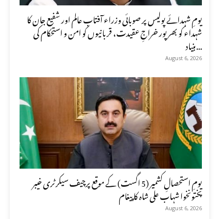
یومِ شہدائے پولیس پر صوبائی وزراء آفتاب عالم اور شفیع جان کا
شہداء کو بھرپور خراجِ عقیدت، قربانیوں کو امن و استحکام کی
بنیاد...
August 6, 2026
یومِ استحصالِ کشمیر (5 اگست) کے موقع پرچیف سیکرٹری خیبر
پختونخوا شہاب علی شاہ کا پیغام
August 6, 2026