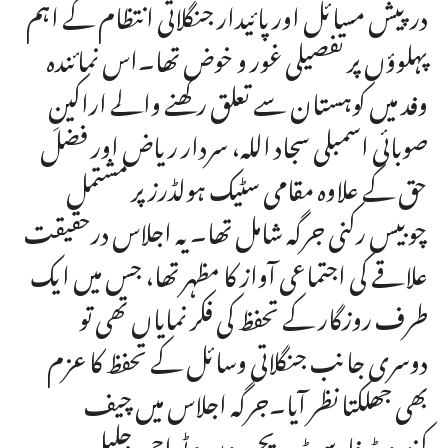
درپیش مسائل اور پائیدار جنگلاتی انتظام کے اہم
پہلوؤں پر تفصیلی غور و خوض تھا۔اس نمائندہ
وفد میں کوہستان سے تعلق رکھنے والے اراکینِ
صوبائی اسمبلی سجاد اللہ، سردار ریاض اور فضل
حق کے علاوہ مقامی سٹیک ہولڈرز پر مشتمل
چوبیس رکنی جرگہ شامل تھا۔ یہ اجلاس درحقیقت
علاقے کی اجتماعی آواز کا مظہر تھا، جس میں ایک
طرف روزگار کے تحفظ کی فکر نمایاں تھی تو
دوسری جانب جنگلاتی وسائل کے تحفظ کا عزم
بھی جھلکتا نظر آیا۔جرگہ اجلاس میں چیف
کنزرویٹر فارسٹ ریجن ون و ٹو احمد جلیل،