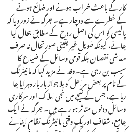
کار کے باعث خراب ہونے اور ضائع ہونے
کے خطرے سے دوچار ہے۔ جرگہ نے زور دیا کہ
پالیسی کو اس کی اصل روح کے مطابق بحال کیا
جائے، کیونکہ طویل غیر یقینی صورتحال نہ صرف
معاشی نقصان بلکہ قومی وسائل کے ضیاع کا
سبب بن رہی ہے۔وفد نے مزید کہا کہ مانیٹرنگ
کے نام پر بعض مراحل کو بلاجواز بار بار دہرایا جا
رہا ہے، جس کے نتیجے میں نجی املاک اور سرکاری
وسائل دونوں متاثر ہو رہے ہیں۔ جرگہ نے ایک
جامع، شفاف اور یک وقتی مانیٹرنگ نظام اپنانے