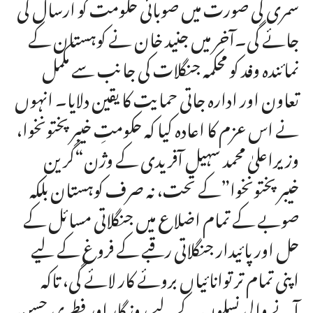
سمری کی صورت میں صوبائی حکومت کو ارسال کی
جائے گی۔آخر میں جنید خان نے کوہستان کے
نمائندہ وفد کو محکمہ جنگلات کی جانب سے مکمل
تعاون اور ادارہ جاتی حمایت کا یقین دلایا۔ انہوں
نے اس عزم کا اعادہ کیا کہ حکومتِ خیبرپختونخوا،
وزیراعلیٰ محمد سہیل آفریدی کے وژن“گرین
خیبرپختونخوا”کے تحت، نہ صرف کوہستان بلکہ
صوبے کے تمام اضلاع میں جنگلاتی مسائل کے
حل اور پائیدار جنگلاتی رقبے کے فروغ کے لیے
اپنی تمام تر توانائیاں بروئے کار لائے گی، تاکہ
آنے والی نسلوں کے لیے روزگار اور فطری حسن