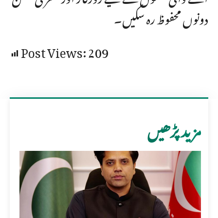
دونوں محفوظ رہ سکیں۔
Post Views:
209
مزید پڑھیں