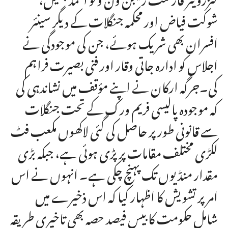
شوکت فیاض اور محکمہ جنگلات کے دیگر سینئر
افسران بھی شریک ہوئے، جن کی موجودگی نے
اجلاس کو ادارہ جاتی وقار اور فنی بصیرت فراہم
کی۔جرگہ ارکان نے اپنے مؤقف میں نشاندہی کی
کہ موجودہ پالیسی فریم ورک کے تحت جنگلات
سے قانونی طور پر حاصل کی گئی لاکھوں مکعب فٹ
لکڑی مختلف مقامات پر پڑی ہوئی ہے، جبکہ بڑی
مقدار منڈیوں تک پہنچ چکی ہے۔ انہوں نے اس
امر پر تشویش کا اظہار کیا کہ اس ذخیرے میں
شامل حکومت کا بیس فیصد حصہ بھی تاخیری طریقہ