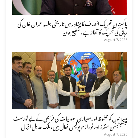
پاکستان تحریک انصاف کا پشاور میں تاریخی جلسہ عمران خان کی
رہائی کی تحریک کا آغاز ہے، شفیع جان
August 7, 2026
سیاحوں کو محفوظ اور معیاری سہولیات کی فراہمی کے لیے ٹورسٹ
فیسلیٹیشن سنٹرز اور ٹورازم پولیس فعال ہیں، ملک عدیل اقبال
August 7, 2026