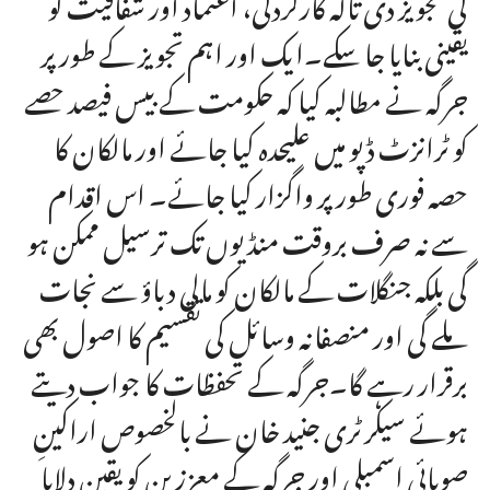
کی تجویز دی تاکہ کارکردگی، اعتماد اور شفافیت کو
یقینی بنایا جا سکے۔ایک اور اہم تجویز کے طور پر
جرگہ نے مطالبہ کیا کہ حکومت کے بیس فیصد حصے
کو ٹرانزٹ ڈپو میں علیحدہ کیا جائے اور مالکان کا
حصہ فوری طور پر واگزار کیا جائے۔ اس اقدام
سے نہ صرف بروقت منڈیوں تک ترسیل ممکن ہو
گی بلکہ جنگلات کے مالکان کو مالی دباؤ سے نجات
ملے گی اور منصفانہ وسائل کی تقسیم کا اصول بھی
برقرار رہے گا۔جرگہ کے تحفظات کا جواب دیتے
ہوئے سیکرٹری جنید خان نے بالخصوص اراکینِ
صوبائی اسمبلی اور جرگہ کے معززین کو یقین دلایا