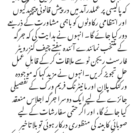
کہ پالیسی پر عملدرآمد میں درپیش قانونی پیچیدگیوں
اور انتظامی رکاوٹوں کو باہمی مشاورت کے ذریعے
دور کیا جائے گا۔ انہوں نے ہدایت کی کہ جرگہ
کے منتخب نمائندے آئندہ ہفتے چیف کنزرویٹر
فارسٹ ریجن ٹو سے ملاقات کر کے قابلِ عمل
حل تجویز کریں۔انہوں نے مزید کہا کہ موجودہ
ورکنگ پلان اور مانیٹرنگ فریم ورک کے تفصیلی
جائزے کے لیے ایک دوسرا جرگہ اجلاس منعقد
کیا جائے گا، اور اگر حتمی سفارشات کے لیے
صوبائی کابینہ کی منظوری درکار ہوئی تو بلا تاخیر