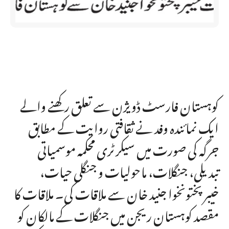
کوہستان فارسٹ ڈویژن سے تعلق رکھنے والے
ایک نمائندہ وفد نے ثقافتی روایت کے مطابق
جرگہ کی صورت میں سیکرٹری محکمہ موسمیاتی
تبدیلی، جنگلات، ماحولیات و جنگلی حیات،
خیبرپختونخوا جنید خان سے ملاقات کی۔ ملاقات کا
مقصد کوہستان ریجن میں جنگلات کے مالکان کو