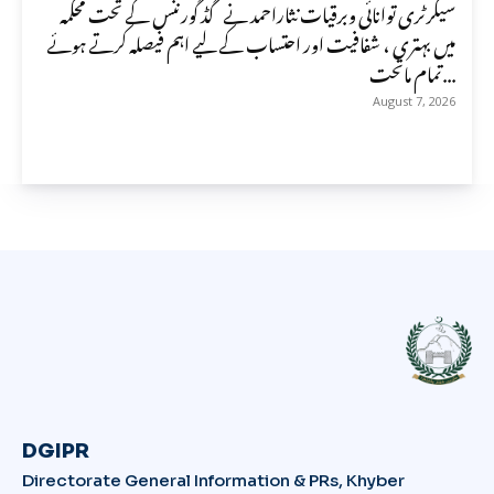
سیکرٹری توانائی وبرقیات نثاراحمد نے گڈ گورننس کے تحت محکمہ
میں بہتری ، شفافیت اور احتساب کے لیے اہم فیصلہ کرتے ہوئے
تمام ماتحت...
August 7, 2026
DGIPR
Directorate General Information & PRs, Khyber