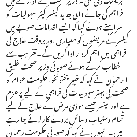
فراہم کی جانے والی جدید کینسر کیئر سہولیات کو
سراہتے ہوئے کہا کہ ایسے اقدامات صوبے میں
کینسر کے مریضوں کو معیاری اور بروقت علاج کی
فراہمی میں اہم کردار ادا کریں گے۔تقریب سے
خطاب کرتے ہوئے صوبائی وزیرِ صحت خلیق
الرحمان نے کہا کہ خیبر پختونخوا حکومت عوام کو
صحت کی بہتر سہولیات کی فراہمی کے لیے پرعزم
ہے اور کینسر جیسے موذی مرض کے علاج کے لیے
تمام دستیاب وسائل بروئے کار لائے جا رہے
ہیں۔ انہوں نے کہا کہ صوبائی حکومت رحمان