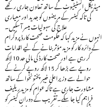
میڈیکل انسٹیٹیوٹ کے ساتھ تعاون جاری رکھے
گی تاکہ کینسر کے مریضوں کو جدید اور معیاری
علاج کی سہولیات میسر آ سکیں۔
انہوں نے مزید کہا کہ حکومت صحت کارڈ پروگرام
کے دائرہ کار کو مزید مؤثر بنانے کے لیے اقدامات
کر رہی ہے اور صحت کارڈ کی مالی حد 10 لاکھ
روپے سے بڑھا کر 15 لاکھ روپے کرنے کے
حوالے سے وزیراعلیٰ خیبر پختونخوا کے ساتھ
مشاورت جاری ہے تاکہ عوام کو مزید ریلیف
فراہم کیا جا سکے۔تقریب کے دوران کینسر کو