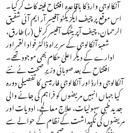
آنکالوجی وارڈ کا باقاعدہ افتتاح فیتہ کاٹ کر کیا۔
اس موقع پر چیف ایگزیکٹو آفیسر آر ایم آئی شفیق
الرحمان، چیف آپریٹنگ آفیسر کرنل (ر) طارق،
شعبۂ آنکالوجی کے سربراہ ڈاکٹر فواد القمر اور
ادارے کے دیگر اعلیٰ حکام بھی موجود تھے۔
افتتاح کے بعد صوبائی وزیرِ صحت نے نئے
آنکالوجی وارڈ اور آنکالوجی فارمیسی کا تفصیلی دورہ
کیا جہاں انہیں مریضوں کو فراہم کی جانے والی
جدید طبی سہولیات، علاج معالجے، ادویات اور
مریضوں کی نگہداشت کے نظام کے حوالے سے
بریفنگ دی گئی۔ وزیرِ صحت نے ادارے میں