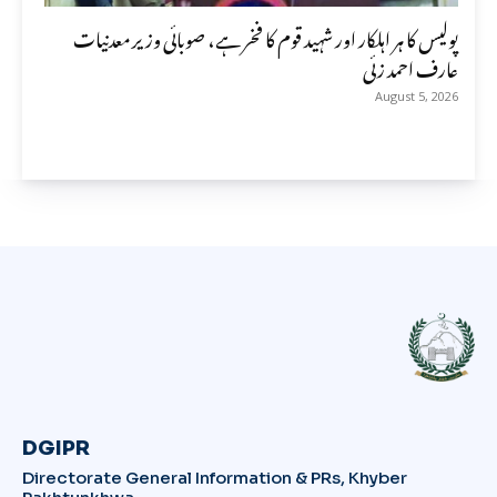
پولیس کا ہر اہلکار اور شہید قوم کا فخر ہے، صوبائی وزیر معدنیات
عارف احمد زئی
August 5, 2026
DGIPR
Directorate General Information & PRs, Khyber