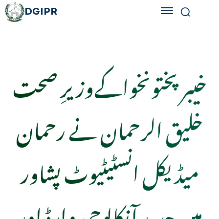
DGIPR
خیبر پختونخواکےوزیرِ صحت
خلیق الرحمان نے رحمان
میڈیکل انسٹیٹیوٹ پشاور
میں جدید آنکالوجی وارڈ اور