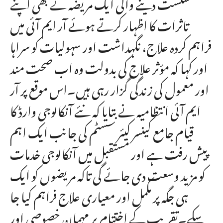
شکست دینے والی ایک مریضہ نے بھی اپنے
تاثرات کا اظہار کرتے ہوئے آر ایم آئی میں
فراہم کردہ علاج، نگہداشت اور سہولیات کو سراہا
اور کہا کہ مؤثر علاج کی بدولت وہ اب صحت مند
اور معمول کی زندگی گزار رہی ہیں۔اس موقع پر آر
ایم آئی انتظامیہ نے بتایا کہ نئے آنکالوجی وارڈ کا
قیام جامع کینسر کیئر سسٹم کی جانب ایک اہم
پیش رفت ہے اور مستقبل میں آنکالوجی خدمات
کو مزید وسعت دی جائے گی تاکہ مریضوں کو ایک
ہی جگہ پر مکمل اور معیاری علاج فراہم کیا جا
سکے۔تقریب کے اختتام پر مہمانِ خصوصی اور