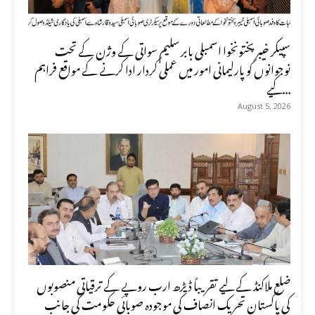
سپیکر خیبر پختونخوا اسمبلی بابر سلیم سواتی کے وژن کے تحت
نوجوانوں کو پارلیمانی امور میں عملی کردار ادا کرنے کے مواقع فراہم
کیے...
August 5, 2026
ضلع ملاکنڈ کے لیے تقریباً ڈیڑھ ارب روپے کے ترقیاتی منصوبوں
کی پاکستان تحریک انصاف کی موجودہ صوبائی حکومت کی جانب