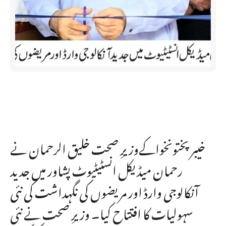
خیبر پختونخواکےوزیرِ صحت خلیق الرحمان نے
رحمان میڈیکل انسٹیٹیوٹ پشاور میں جدید
آنکالوجی وارڈ اور مریضوں کی نگہداشت کی نئی
سہولیات کا افتتاح کیا۔ وزیرِ صحت نے نئی