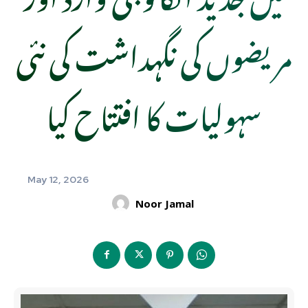
مریضوں کی نگہداشت کی نئی
سہولیات کا افتتاح کیا
May 12, 2026
Noor Jamal