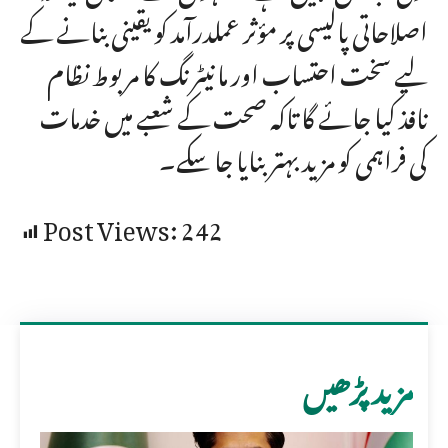
اصلاحاتی پالیسی پر مؤثر عملدرآمد کو یقینی بنانے کے
لیے سخت احتساب اور مانیٹرنگ کا مربوط نظام
نافذ کیا جائے گا تاکہ صحت کے شعبے میں خدمات
کی فراہمی کو مزید بہتر بنایا جا سکے۔
Post Views:
242
مزید پڑھیں