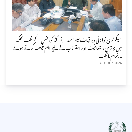
سیکرٹری توانائی وبرقیات نثاراحمد نے گڈ گورننس کے تحت محکمہ
میں بہتری ، شفافیت اور احتساب کے لیے اہم فیصلہ کرتے ہوئے
تمام ماتحت...
August 7, 2026