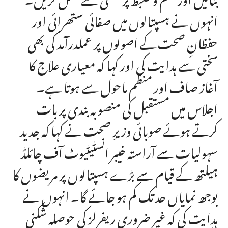
انہوں نے ہسپتالوں میں صفائی ستھرائی اور
حفظانِ صحت کے اصولوں پر عملدرآمد کی بھی
سختی سے ہدایت کی اور کہا کہ معیاری علاج کا
آغاز صاف اور منظم ماحول سے ہوتا ہے۔
اجلاس میں مستقبل کی منصوبہ بندی پر بات
کرتے ہوئے صوبائی وزیرِ صحت نے کہا کہ جدید
سہولیات سے آراستہ خیبر انسٹیٹیوٹ آف چائلڈ
ہیلتھ کے قیام سے بڑے ہسپتالوں پر مریضوں کا
بوجھ نمایاں حد تک کم ہو جائے گا۔ انہوں نے
ہدایت کی کہ غیر ضروری ریفرلز کی حوصلہ شکنی