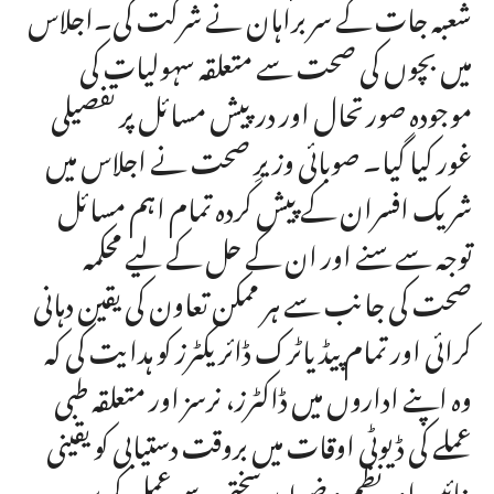
شعبہ جات کے سربراہان نے شرکت کی۔اجلاس
میں بچوں کی صحت سے متعلقہ سہولیات کی
موجودہ صورتحال اور درپیش مسائل پر تفصیلی
غور کیا گیا۔ صوبائی وزیرِ صحت نے اجلاس میں
شریک افسران کے پیش کردہ تمام اہم مسائل
توجہ سے سنے اور ان کے حل کے لیے محکمہ
صحت کی جانب سے ہر ممکن تعاون کی یقین دہانی
کرائی اور تمام پیڈیاٹرک ڈائریکٹرز کو ہدایت کی کہ
وہ اپنے اداروں میں ڈاکٹرز، نرسز اور متعلقہ طبی
عملے کی ڈیوٹی اوقات میں بروقت دستیابی کو یقینی
بنائیں اور نظم و ضبط پر سختی سے عمل کریں۔