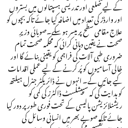
کے لیے ضلعی اور تدریسی ہسپتالوں میں بستروں
اور وارڈز کی تعداد میں اضافہ کیا جائے تاکہ بچوں کو
علاج مقامی سطح پر میسر ہو سکے۔صوبائی وزیرِ
صحت نے یقین دہانی کرائی کہ محکمہ صحت تمام
ضروری طبی آلات کی فراہمی کو یقینی بنائے گا اور
خالی آسامیوں کو پُر کرنے کے لیے عملی اقدامات
کیے جائیں گے۔ انہوں نے ڈائریکٹر جنرل ہیلتھ
کو ہدایت کی کہ سپیشلسٹ ڈاکٹرز کی کمی کو
ریشنلائزیشن پالیسی کے تحت فوری طور پر دور کیا
جائے تاکہ صوبے بھر میں انسانی وسائل کی