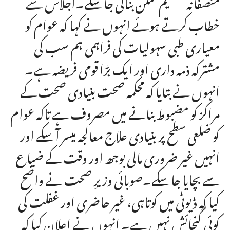
منصفانہ تقسیم ممکن بنائی جا سکے۔اجلاس سے
خطاب کرتے ہوئے انہوں نے کہا کہ عوام کو
معیاری طبی سہولیات کی فراہمی ہم سب کی
مشترکہ ذمہ داری اور ایک بڑا قومی فریضہ ہے۔
انہوں نے بتایا کہ محکمہ صحت بنیادی صحت کے
مراکز کو مضبوط بنانے میں مصروف ہے تاکہ عوام
کو ضلعی سطح پر بنیادی علاج معالجہ میسر آ سکے اور
انہیں غیر ضروری مالی بوجھ اور وقت کے ضیاع
سے بچایا جا سکے۔صوبائی وزیرِ صحت نے واضح
کیا کہ ڈیوٹی میں کوتاہی، غیر حاضری اور غفلت کی
کوئی گنجائش نہیں ہے۔ انہوں نے اعلان کیا کہ