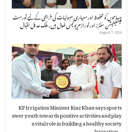
سیاحوں کو محفوظ اور معیاری سہولیات کی فراہمی کے لیے ٹورسٹ
فیسلیٹیشن سنٹرز اور ٹورازم پولیس فعال ہیں، ملک عدیل اقبال
August 7, 2026
KP Irrigation Minister Riaz Khan says sports
steer youth towards positive activities and play
a vital role in building a healthy society
Irrigation...