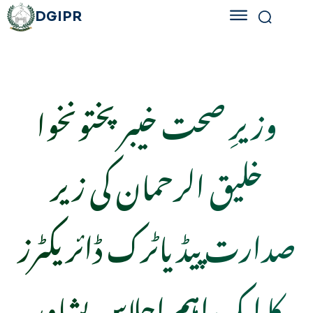
DGIPR
وزیرِ صحت خیبر پختونخوا
خلیق الرحمان کی زیر
صدارت پیڈیاٹرک ڈائریکٹرز
کا ایک اہم اجلاس پشاور