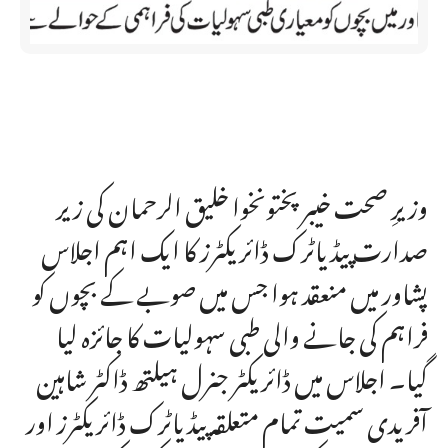
وزیرِ صحت خیبر پختونخوا خلیق الرحمان کی زیر
صدارت پیڈیاٹرک ڈائریکٹرز کا ایک اہم اجلاس
پشاور میں منعقد ہوا جس میں صوبے کے بچوں کو
فراہم کی جانے والی طبی سہولیات کا جائزہ لیا
گیا۔ اجلاس میں ڈائریکٹر جنرل ہیلتھ ڈاکٹر شاہین
آفریدی سمیت تمام متعلقہ پیڈیاٹرک ڈائریکٹرز اور