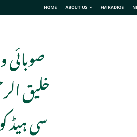
HOME
ABOUT US
FM RADIOS
N
صوبائی وز
خلیق الر
سی ہیڈ ک