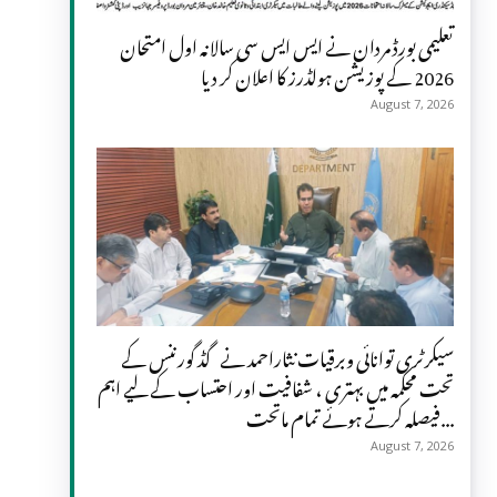
تعلیمی بورڈ مردان نے ایس ایس سی سالانہ اول امتحان
2026 کے پوزیشن ہولڈرز کا اعلان کر دیا
August 7, 2026
سیکرٹری توانائی وبرقیات نثاراحمد نے گڈ گورننس کے
تحت محکمہ میں بہتری ، شفافیت اور احتساب کے لیے اہم
فیصلہ کرتے ہوئے تمام ماتحت...
August 7, 2026