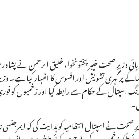
ائی وزیرِ صحت خیبر پختونخوا، خلیق الرحمن نے پشاو
اکے پر گہری تشویش اور افسوس کا اظہار کیا ہے۔ وزی
نگ اسپتال کے حکام سے رابطہ کیا اور زخمیوں کو فوری 
ں۔
رِ صحت نے اسپتال انتظامیہ کو ہدایت کی کہ ایمرجنسی نا
ے تاکہ زخمیوں کے علاج میں کوئی تاخیر نہ ہو۔ انہوں 