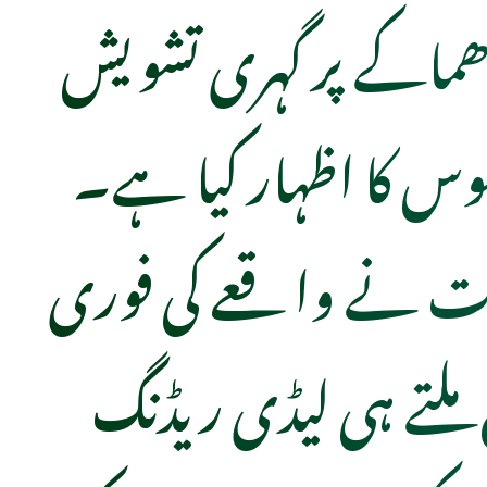
ماکے پر گہری تشویش
وس کا اظہار کیا ہے۔
حت نے واقعے کی فوری
ملتے ہی لیڈی ریڈنگ