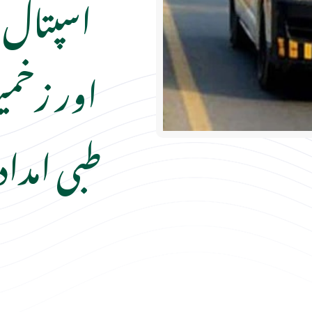
اسپتال 
اور زخمی
طبی امدا