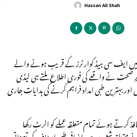
Hassan Ali Shah
ر میں ایف سی ہیڈ کوارٹرز کے قریب ہونے والے
رِ صحت نے واقعے کی فوری اطلاع ملتے ہی لیڈی
اور بہترین طبی امداد فراہم کرنے کی ہدایات جاری
فذ کرتے ہوئے تمام متعلقہ عملے کو الرٹ رکھا
نے متعلقہ شعبوں میں اضافی طبی اسٹاف کی تعیناتی،