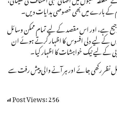
م کے بارے میں بھی خصوصی ہدایات دیں۔
 ترجیح ہے، اور اس مقصد کے لیے تمام ممکن وسائل
ں کے لیے دلی افسوس کا اظہار کرتے ہوئے ان
بی کے لیے نیک خواہشات کا اظہار کیا۔
کمل نظر رکھی جائے اور ہر آنے والی پیش رفت سے
Post Views:
256