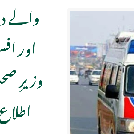
والے دھ
اور افس
وزیرِ ص
اطلاع 