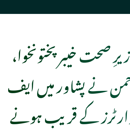
یرِ صحت خیبر پختونخوا،
حمن نے پشاور میں ایف
وارٹرز کے قریب ہونے