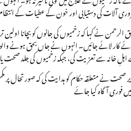
ری آلات کی دستیابی اور خون کے عطیات کے انتظا
ق الرحمن نے کہا کہ زخمیوں کی جانوں کو بچانا اولین
ئے کار لائے جائیں۔ انہوں نے جاں بحق ہونے والو
اہلِ خانہ سے تعزیت کی، جبکہ زخمیوں کی جلد صحت یا
ر صحت نے متعلقہ حکام کو ہدایت کی کہ صورتحال پر م
یں فوری آگاہ کیا جائے