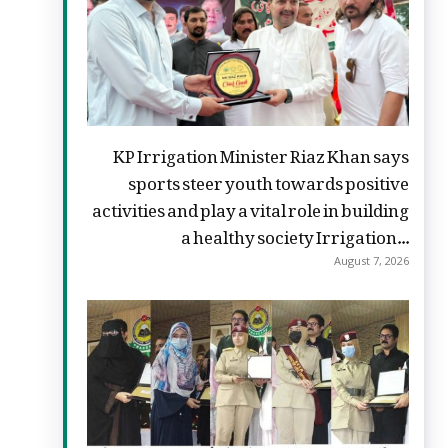
KP Irrigation Minister Riaz Khan says
sports steer youth towards positive
activities and play a vital role in building
a healthy society Irrigation...
August 7, 2026