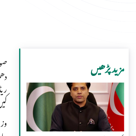
صوب
مزید پڑھیں
دھم
ریڈ
کی
وزی
جائ