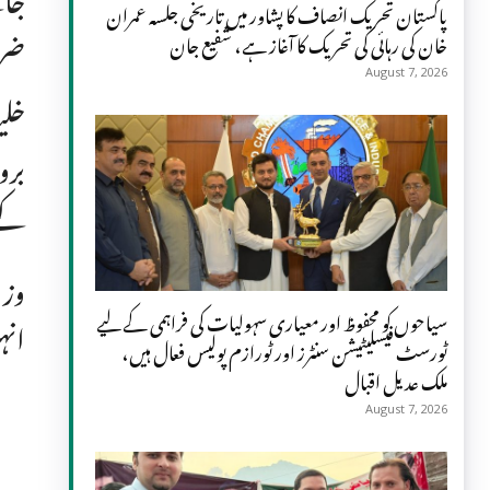
پاکستان تحریک انصاف کا پشاور میں تاریخی جلسہ عمران
ضرو
خان کی رہائی کی تحریک کا آغاز ہے، شفیع جان
August 7, 2026
خلی
برو
کے 
وزی
سیاحوں کو محفوظ اور معیاری سہولیات کی فراہمی کے لیے
انہ
ٹورسٹ فیسلیٹیشن سنٹرز اور ٹورازم پولیس فعال ہیں،
ملک عدیل اقبال
August 7, 2026