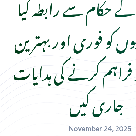
کے حکام سے رابطہ کیا
وں کو فوری اور بہترین
د فراہم کرنے کی ہدایات
جاری کیں
November 24, 2025