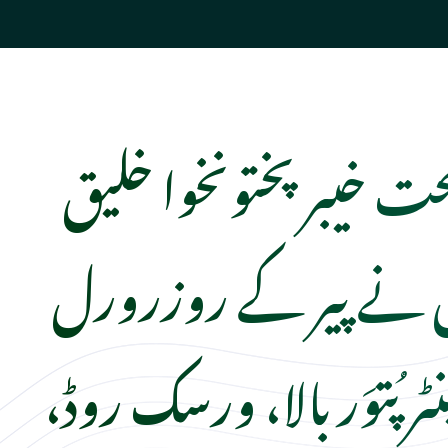
حت خیبر پختونخوا خلیق
 نے پیر کے روزرورل
ٹر پُتوَر بالا، ورسک روڈ،