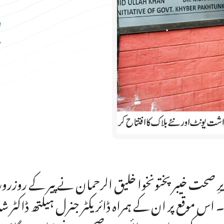
پ
رِ صحت خیبر پختونخوا خلیق الرحمان نے پیر کے روزرورل ہ
۔ اس موقع پر ان کے ہمراہ ڈائریکٹر جنرل ہیلتھ ڈاکٹر ش