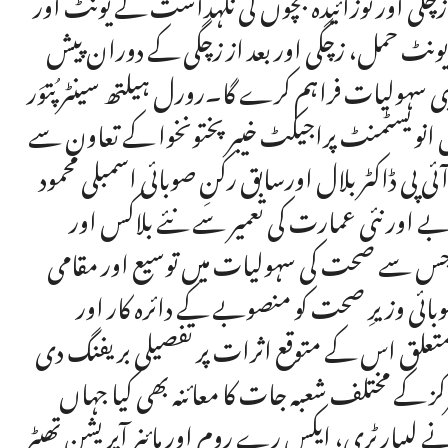
گی اور نوزائیدہ بچوں کی نگہداشت کے یونٹ اور
 یونٹ حمل، زچگی اور بعد از زچگی کے دوران پیش
ی سہولیات فراہم کرے گا۔رورل ہیلتھ سینٹر پُتوَر
پیٹل انویسٹمنٹ پراجیکٹ خیبر پختونخوا کے تعاون سے
ی پی ڈاکٹر بلال اورسابق رکنِ صوبائی اسمبلی محمود
 اور نئی عمارت کی تعمیر سے نئے بلاکس اور
جس سے صحت کی سہولیات میں توسیع اور مقامی
وبائی وزیرِ صحت کو منصوبے کے دائرہ کار اور
تعلق اس کے متوقع اثرات پر تفصیلی بریفنگ دی
ے مختلف شعبہ جات کا معائنہ بھی کیا جہاں
 لیبارٹری، ایکس رے روم اور مائنر آپریشن تھیٹر