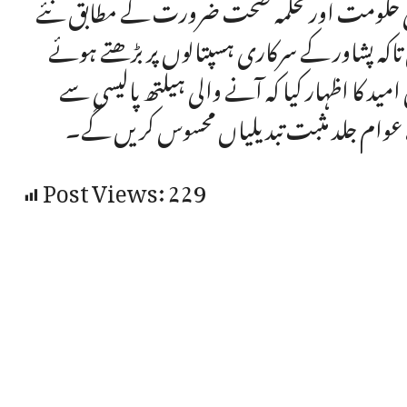
بائی حکومت اور محکمہ صحت ضرورت کے مطابق نئے
ہ پشاور کے سرکاری ہسپتالوں پر بڑھتے ہوئے
ید کا اظہار کیا کہ آنے والی ہیلتھ پالیسی سے
 عوام جلد مثبت تبدیلیاں محسوس کریں گے۔
Post Views:
229