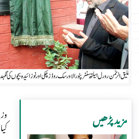
وزی
مزید پڑھیں
کیا