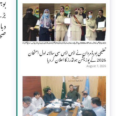
بوج
بڑے
دبا
صحت
تعلیمی بورڈ مردان نے ایس ایس سی سالانہ اول امتحان
2026 کے پوزیشن ہولڈرز کا اعلان کر دیا
August 7, 2026