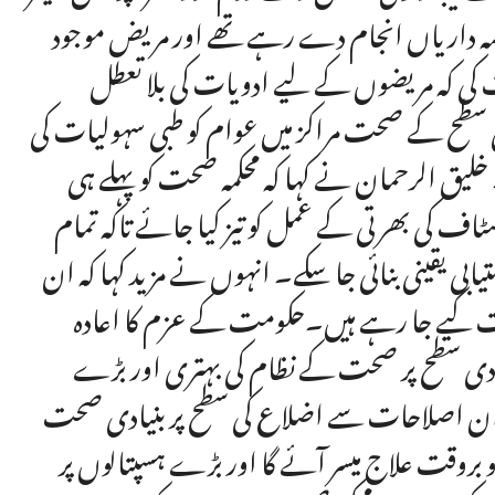
ی ذمہ داریاں انجام دے رہے تھے اور مریض موجود
کی کہ مریضوں کے لیے ادویات کی بلا تعطل
یادی سطح کے صحت مراکز میں عوام کو طبی سہولیات کی
خلیق الرحمان نے کہا کہ محکمہ صحت کو پہلے ہی
ٹاف کی بھرتی کے عمل کو تیز کیا جائے تاکہ تمام
بی یقینی بنائی جا سکے۔ انہوں نے مزید کہا کہ ان
مات کیے جا رہے ہیں۔حکومت کے عزم کا اعادہ
ادی سطح پر صحت کے نظام کی بہتری اور بڑے
۔ ان اصلاحات سے اضلاع کی سطح پر بنیادی صحت
روقت علاج میسر آئے گا اور بڑے ہسپتالوں پر