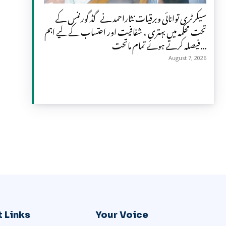
سیکرٹری توانائی وبرقیات نثاراحمد نے گڈ گورننس کے
تحت محکمہ میں بہتری ، شفافیت اور احتساب کے لیے اہم
فیصلہ کرتے ہوئے تمام ماتحت...
August 7, 2026
 Links
Your Voice