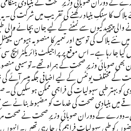
ے کے دوران صوبائی وزیرِ صحت نے بنیادی ہنگامی زچ
 بلاک کا سنگِ بنیاد رکھنے کی تقریب میں شرکت کی۔ یہ
 والی پیچیدگیوں سے نمٹنے کے لیے جان بچانے والی طب
ا میں نئے بلاک کی توسیع اور تعمیر کا منصوبہ ہیومن کی
ل کیا جا رہا ہے۔ اس موقع پر پراجیکٹ ڈائریکٹر ایچ سی آئ
 بھی صوبائی وزیرِ صحت کے ہمراہ تھے۔توسیعی منصوبے
 کے مختلف یونٹس کے لیے اضافی جگہ میسر آئے گی 
دی کو بہتر طبی سہولیات کی فراہمی ممکن ہو سکیں گی۔ ص
قے میں بنیادی صحت کی خدمات کو مضبوط بنانے سے م
۔دورے کے دوران صوبائی وزیرِ صحت نے صحت مرکز ک
ضوں کو طبی سہولیات فراہم کی جا رہی تھیں۔ انہوں نے