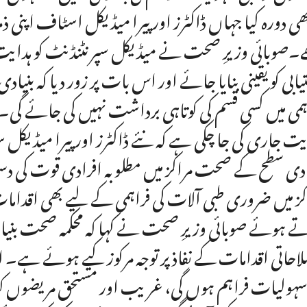
بھی دورہ کیا جہاں ڈاکٹرز اور پیرا میڈیکل اسٹاف اپن
۔صوبائی وزیرِ صحت نے میڈیکل سپرنٹنڈنٹ کو ہدایت 
یابی کو یقینی بنایا جائے اور اس بات پر زور دیا کہ بن
ہمی میں کسی قسم کی کوتاہی برداشت نہیں کی جائے گی۔ 
یت جاری کی جا چکی ہے کہ نئے ڈاکٹرز اور پیرا میڈیکل س
ادی سطح کے صحت مراکز میں مطلوبہ افرادی قوت کی دستیا
کز میں ضروری طبی آلات کی فراہمی کے لیے بھی اقدا
ے ہوئے صوبائی وزیرِ صحت نے کہا کہ محکمہ صحت بنی
احاتی اقدامات کے نفاذ پر توجہ مرکوز کیے ہوئے ہے
سہولیات فراہم ہوں گی، غریب اور مستحق مریضوں کو ب