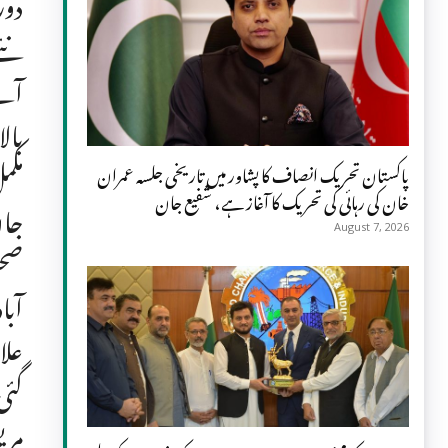
دور
نئے
آنے
بال
مکم
پاکستان تحریک انصاف کا پشاور میں تاریخی جلسہ عمران
خان کی رہائی کی تحریک کا آغاز ہے، شفیع جان
جان
August 7, 2026
صحت
آبا
علا
گئی
مری