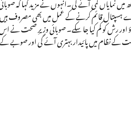
ھ میں نمایاں کمی آئے گی۔انہوں نے مزید کہا کہ صو
 ہسپتال قائم کرنے کے عمل میں بھی مصروف ہیں تاک
ؤ اور رش کو کم کیا جا سکے۔ صوبائی وزیرِ صحت نے اس ام
 کے نظام میں پائیدار بہتری آئے گی اور صوبے کے