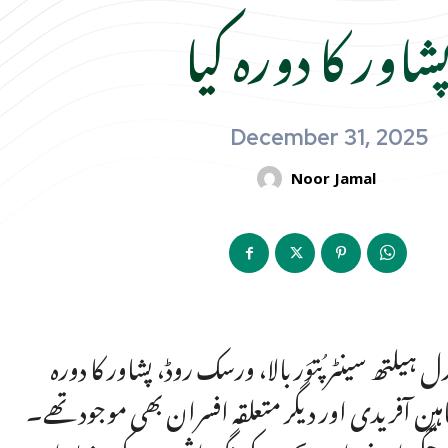
شاور کا دورہ کیا
December 31, 2025
Noor Jamal
یلتھ سینٹر پُتوَر بالا، ورسک روڈ، پشاور کا دورہ
اہین آفریدی اور دیگر متعلقہ افسران بھی موجود تھے۔