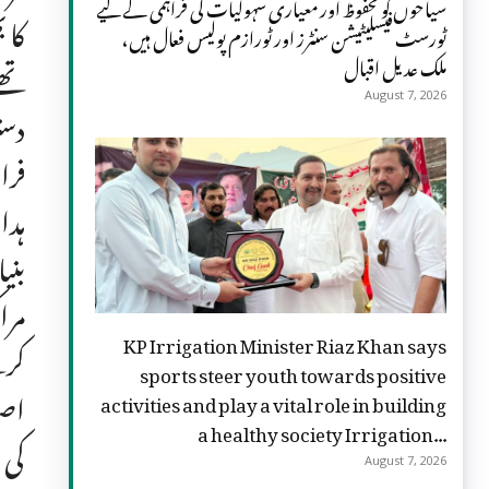
سیاحوں کو محفوظ اور معیاری سہولیات کی فراہمی کے لیے
کا 
ٹورسٹ فیسلیٹیشن سنٹرز اور ٹورازم پولیس فعال ہیں،
ملک عدیل اقبال
تھے
August 7, 2026
دست
فرا
ہدا
بنی
مرا
KP Irrigation Minister Riaz Khan says
کرت
sports steer youth towards positive
اصل
activities and play a vital role in building
a healthy society Irrigation...
کی 
August 7, 2026