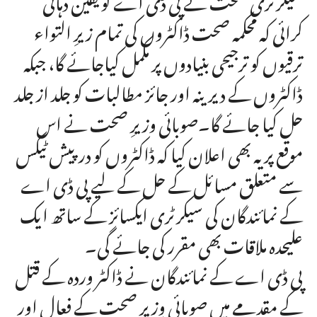
کرائی کہ محکمہ صحت ڈاکٹروں کی تمام زیرِ التواء
ترقیوں کو ترجیحی بنیادوں پر مکمل کیاجائے گا، جبکہ
ڈاکٹروں کے دیرینہ اور جائز مطالبات کو جلد از جلد
حل کیا جائے گا۔صوبائی وزیرِ صحت نے اس
موقع پر یہ بھی اعلان کیا کہ ڈاکٹروں کو درپیش ٹیکس
سے متعلق مسائل کے حل کے لیے پی ڈی اے
کے نمائندگان کی سیکرٹری ایکسائز کے ساتھ ایک
علیحدہ ملاقات بھی مقرر کی جائے گی۔
پی ڈی اے کے نمائندگان نے ڈاکٹر وردہ کے قتل
کے مقدمے میں صوبائی وزیرِ صحت کے فعال اور