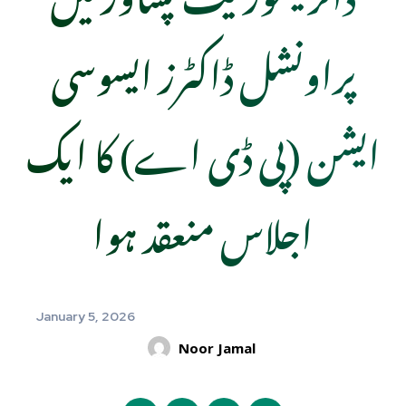
پراونشل ڈاکٹرز ایسوسی
ایشن (پی ڈی اے) کا ایک
اجلاس منعقد ہوا
January 5, 2026
Noor Jamal