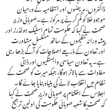
ڈاکٹروں، مریضوں اور انتظامیہ کے درمیان
موجود خلا کو کم کرنے پر مرکوز ہے۔صوبائی وزیرِ
صحت نے کہا کہ حکومت تمام اسٹیک ہولڈرز اور
پیشہ ورانہ تنظیموں کے ساتھ مسلسل مشاورت
اور تعاون کے ذریعے اصلاحات کو آگے بڑھا رہی
ہے۔ یہ تعاون سیاسی وابستگیوں اور ذاتی
مفادات سے بالاتر ہوگا، جبکہ میرٹ کو صحت کے
نظام میں انقلاب لانے کی بنیاد بنایا جائے گا۔
اجلاس کے اختتام پر صوبائی وزیرِ صحت نے کہا
کہ صحت کا شعبہ صوبائی حکومت کی اولین ترجیح