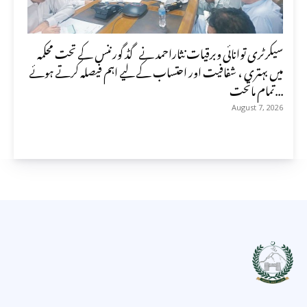
سیکرٹری توانائی وبرقیات نثاراحمد نے گڈ گورننس کے تحت محکمہ
میں بہتری ، شفافیت اور احتساب کے لیے اہم فیصلہ کرتے ہوئے
تمام ماتحت...
August 7, 2026