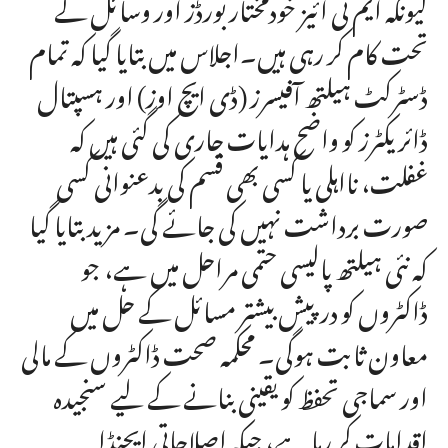
کیونکہ ایم ٹی آئیز خودمختار بورڈز اور وسائل کے
تحت کام کر رہی ہیں۔اجلاس میں بتایا گیا کہ تمام
ڈسٹرکٹ ہیلتھ آفیسرز (ڈی ایچ اوز) اور ہسپتال
ڈائریکٹرز کو واضح ہدایات جاری کی گئی ہیں کہ
غفلت، نااہلی یا کسی بھی قسم کی بدعنوانی کسی
صورت برداشت نہیں کی جائے گی۔ مزید بتایا گیا
کہ نئی ہیلتھ پالیسی حتمی مراحل میں ہے، جو
ڈاکٹروں کو درپیش بیشتر مسائل کے حل میں
معاون ثابت ہوگی۔ محکمہ صحت ڈاکٹروں کے مالی
اور سماجی تحفظ کو یقینی بنانے کے لیے سنجیدہ
اقدامات کر رہا ہے، جبکہ اصلاحاتی ایجنڈا