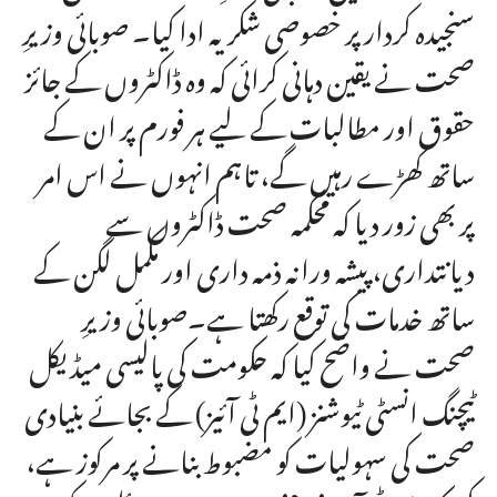
سنجیدہ کردار پر خصوصی شکریہ ادا کیا۔ صوبائی وزیرِ
صحت نے یقین دہانی کرائی کہ وہ ڈاکٹروں کے جائز
حقوق اور مطالبات کے لیے ہر فورم پر ان کے
ساتھ کھڑے رہیں گے، تاہم انہوں نے اس امر
پر بھی زور دیا کہ محکمہ صحت ڈاکٹروں سے
دیانتداری، پیشہ ورانہ ذمہ داری اور مکمل لگن کے
ساتھ خدمات کی توقع رکھتا ہے۔صوبائی وزیرِ
صحت نے واضح کیا کہ حکومت کی پالیسی میڈیکل
ٹیچنگ انسٹی ٹیوشنز (ایم ٹی آئیز) کے بجائے بنیادی
صحت کی سہولیات کو مضبوط بنانے پر مرکوز ہے،