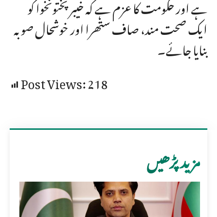
ہے اور حکومت کا عزم ہے کہ خیبر پختونخوا کو
ایک صحت مند، صاف ستھرا اور خوشحال صوبہ
بنایا جائے۔
Post Views:
218
مزید پڑھیں