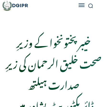
DGIPR
خیبر پختونخوا کے وزیرِ
صحت خلیق الرحمان کی زیرِ
صدارت ہیلتھ
ڈائریکٹوریٹ پشاور میں