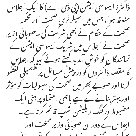
ڈاکٹرز ایسوسی ایشن (پی ڈی اے) کا ایک اجلاس
منعقد ہوا، جس میں سیکرٹری صحت اور محکمہ
صحت کے حکام نے بھی شرکت کی۔صوبائی وزیرِ
صحت نے اجلاس میں شریک ایسوسی ایشن کے
نمائندگان کو خوش آمدید کہتے ہوئے کہا کہ اجلاس
کا مقصد ڈاکٹروں کو درپیش مسائل پر تفصیلی گفتگو
کرنا اور صوبے بھر میں صحت کی سہولیات کو مؤثر
اور بہتر بنانے کے لیے باہمی اعتماد پر مبنی ایک
مضبوط ورکنگ ریلیشن شپ قائم کرنا ہے۔
اجلاس کے دوران صوبائی وزیرِ صحت اور
سیکرٹری صحت نے پی ڈی اے کو یقین دہانی