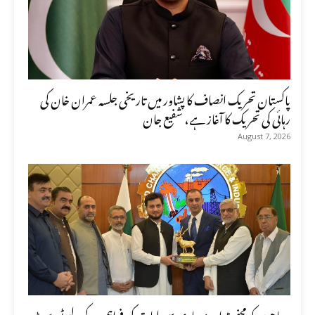
پاکستان تحریک انصاف کا پشاور میں تاریخی جلسہ عمران خان کی
رہائی کی تحریک کا آغاز ہے، شفیع جان
August 7, 2026
سیاحوں کو محفوظ اور معیاری سہولیات کی فراہمی کے لیے ٹورسٹ