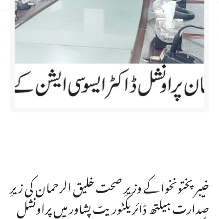
خیبر پختونخوا کے وزیرِ صحت خلیق الرحمان کی زیرِ
صدارت ہیلتھ ڈائریکٹوریٹ پشاور میں پراونشل