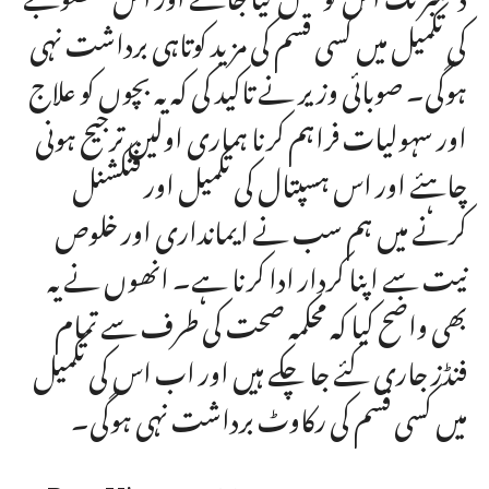
کی تکمیل میں کسی قسم کی مزید کوتاہی برداشت نہی
ہوگی۔ صوبائی وزیر نے تاکید کی کہ یہ بچوں کو علاج
اور سہولیات فراہم کرنا ہماری اولین ترجیح ہونی
چاہئے اور اس ہسپتال کی تکمیل اور فنکشنل
کرنے میں ہم سب نے ایمانداری اور خلوص
نیت سے اپنا کردار ادا کرنا ہے۔ انھوں نے یہ
بھی واضح کیا کہ محکمہ صحت کی طرف سے تمام
فنڈز جاری کئے جا چکے ہیں اور اب اس کی تکمیل
میں کسی قسم کی رکاوٹ برداشت نہی ہوگی۔