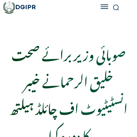
DGIPR
صوبائی وزیر برائے صحت
خلیق الرحمانے خیبر
انسٹیٹیوٹ اف چائلڈ ہیلتھ
کا دورہ کیا