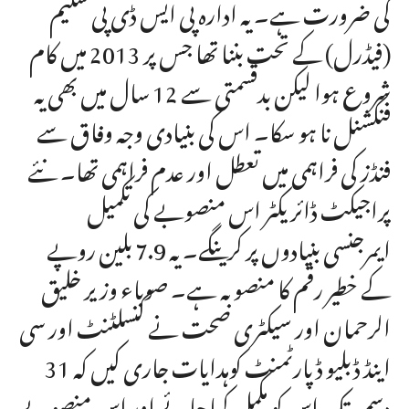
کی ضرورت ہے۔ یہ ادارہ پی ایس ڈی پی سکیم
(فیڈرل) کے تحت بننا تھا جس پر 2013 میں کام
شروع ہوا لیکن بدقسمتی سے 12 سال میں بھی یہ
فنکشنل نا ہو سکا۔ اس کی بنیادی وجہ وفاق سے
فنڈز کی فراہمی میں تعطل اور عدم فراہمی تھا۔ نئے
پراجیکٹ ڈائریکٹر اس منصوبے کی تکمیل
ایمرجنسی بنیادوں پر کرینگے۔ یہ 7.9 بلین روپے
کے خطیر رقم کا منصوبہ ہے۔ صوباء وزیر خلیق
الرحمان اور سیکٹری صحت نے کنسلٹنٹ اور سی
اینڈ ڈبلیو ڈپارٹمنٹ کوہدایات جاری کیں کہ 31
دسمبر تک اس کو مکمل کیا جائے اور اس منصوبے