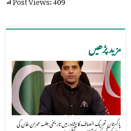
Post Views:
409
مزید پڑھیں
پاکستان تحریک انصاف کا پشاور میں تاریخی جلسہ عمران خان کی
رہائی کی تحریک کا آغاز ہے، شفیع جان