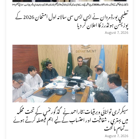
تعلیمی بورڈ مردان نے ایس ایس سی سالانہ اول امتحان 2026 کے
پوزیشن ہولڈرز کا اعلان کر دیا
August 7, 2026
سیکرٹری توانائی وبرقیات نثاراحمد نے گڈ گورننس کے تحت محکمہ
میں بہتری ، شفافیت اور احتساب کے لیے اہم فیصلہ کرتے ہوئے
تمام ماتحت...
August 7, 2026