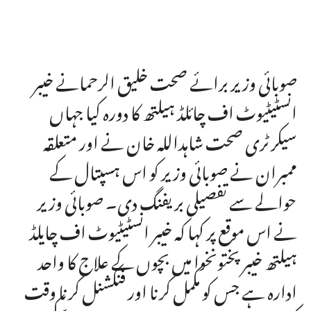
صوبائی وزیر برائے صحت خلیق الرحمانے خیبر
انسٹیٹیوٹ اف چائلڈ ہیلتھ کا دورہ کیا جہاں
سیکرٹری صحت شاہداللہ خان نے اور متعلقہ
ممبران نے صوبائی وزیر کو اس ہسپتال کے
حوالے سے تفصیلی بریفنگ دی۔ صوبائی وزیر
نے اس موقع پر کہا کہ خیبر انسٹیٹیوٹ اف چایلڈ
ہیلتھ خیبر پختونخوا میں بچوں کے علاج کا واحد
ادارہ ہے جس کو مکمل کرنا اور فنکشنل کرنا وقت