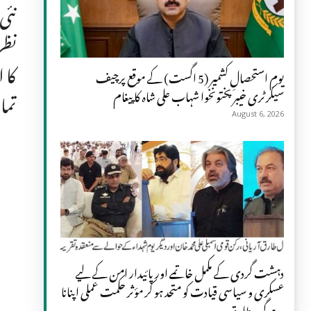
نئی
نظر
کا 
یومِ استحصالِ کشمیر (5 اگست) کے موقع پرچیف
سیکرٹری خیبر پختونخوا شہاب علی شاہ کا پیغام
تما
August 6, 2026
دہشت گردی کے مکمل خاتمے اور پائیدار امن کے لیے
عسکری و سیاسی قیادت کو متحد ہو کر مؤثر حکمت عملی اپنانا
ہوگی، طارق...