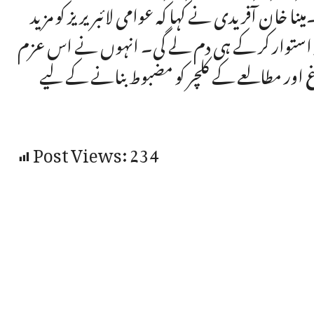
ا خان آفریدی نے کہا کہ عوامی لائبریریز کو مزید
 پر استوار کر کے ہی دم لے گی۔ انہوں نے اس عزم
وغ اور مطالعے کے کلچر کو مضبوط بنانے کے لیے
Post Views:
234