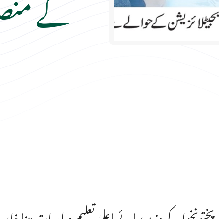
کے منصو
رپختونخوا کے وزیر برائے اعلیٰ تعلیم و بلدیات مینا خ