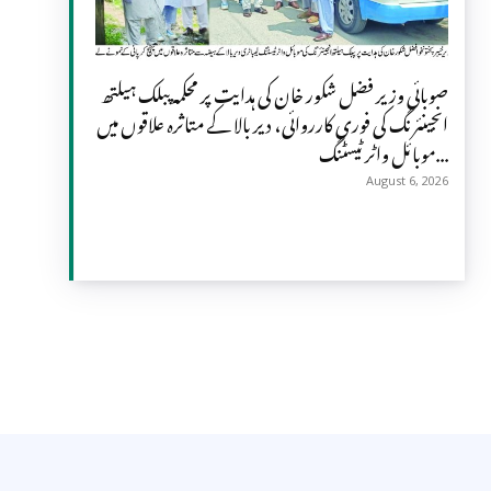
صوبائی وزیر فضل شکور خان کی ہدایت پر محکمہ پبلک ہیلتھ
انجینئرنگ کی فوری کارروائی، دیر بالا کے متاثرہ علاقوں میں
موبائل واٹر ٹیسٹنگ...
August 6, 2026