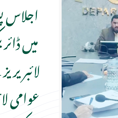
اجلاس پش
میں ڈائر
لائبریری
عوامی لائ