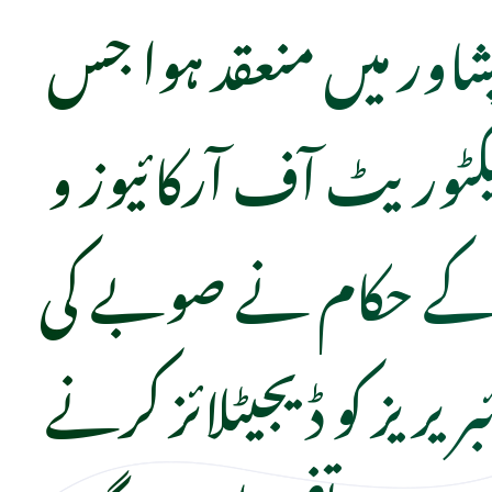
اور میں منعقد ہوا جس
یکٹوریٹ آف آرکائیوز و
ز کے حکام نے صوبے کی
بریریز کو ڈیجیٹلائز کرنے