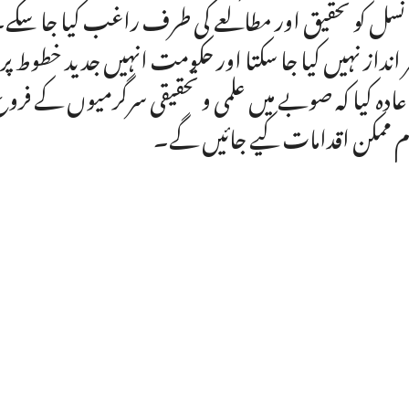
 نسل کو تحقیق اور مطالعے کی طرف راغب کیا جا سکے۔مین
 انداز نہیں کیا جا سکتا اور حکومت انہیں جدید خطوط
اعادہ کیا کہ صوبے میں علمی و تحقیقی سرگرمیوں کے فر
م ممکن اقدامات کیے جائیں گے۔