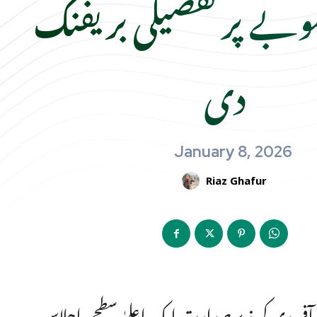
بے پر تفصیلی بریفنگ
دی
January 8, 2026
Riaz Ghafur
ان آفریدی کی زیرِ صدارت ایک اعلیٰ سطحی اجلاس