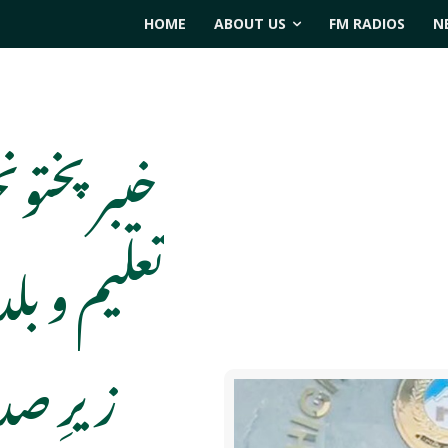
HOME
ABOUT US
FM RADIOS
N
خیبرپختون
تعلیم و بل
زیرِ ص