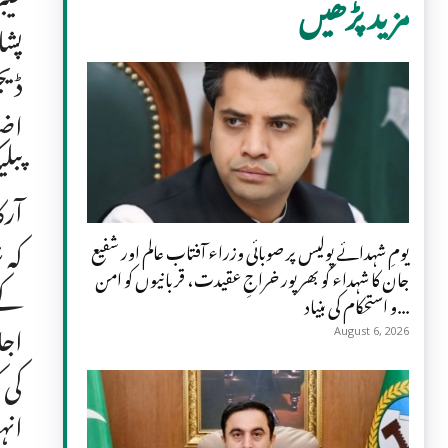
مزید پڑھیں
پشا
آرک
یومِ شہدائے پولیس پر صوبائی وزراء آفتاب عالم اور شفیع
جان کا شہداء کو بھرپور خراجِ عقیدت، قربانیوں کو امن
و استحکام کی بنیاد...
اجل
August 6, 2026
کی 
انہ