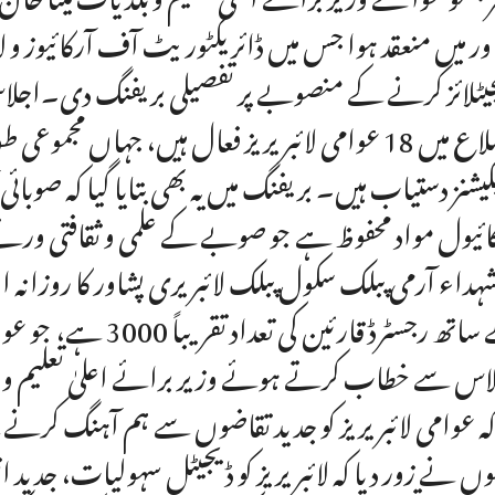
ور میں منعقد ہوا جس میں ڈائریکٹوریٹ آف آرکائیوز و ل
ائیول مواد محفوظ ہے جو صوبے کے علمی و ثقافتی ورث
کے ساتھ رجسٹرڈ قارئ
اس سے خطاب کرتے ہوئے وزیر برائے اعلیٰ تعلیم و بل
کہ عوامی لائبریریز کو جدید تقاضوں سے ہم آہنگ کرنے 
وں نے زور دیا کہ لائبریریز کو ڈیجیٹل سہولیات، جدید ان