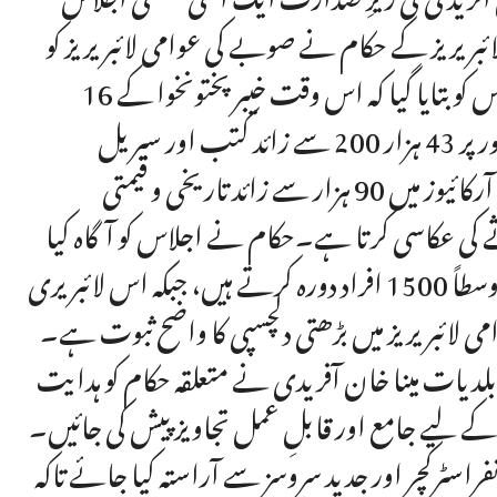
ائبریریز کے حکام نے صوبے کی عوامی لائبریریز کو
ڈیجیٹلائز کرنے کے منصوبے پر تفصیلی بریفنگ دی۔اجلاس کو بتایا گیا کہ اس وقت خیبرپختونخوا کے 16
اضلاع میں 18 عوامی لائبریریز فعال ہیں، جہاں مجموعی طور پر 43 ہزار 200 سے زائد کتب اور سیریل
پبلیکیشنز دستیاب ہیں۔ بریفنگ میں یہ بھی بتایا گیا کہ صوبائی آرکائیوز میں 90 ہزار سے زائد تاریخی و قیمتی
ے کی عکاسی کرتا ہے۔حکام نے اجلاس کو آگاہ کیا
کہ شہداء آرمی پبلک سکول پبلک لائبریری پشاور کا روزانہ اوسطاً 1500 افراد دورہ کرتے ہیں، جبکہ اس لائبریری
ین کی تعداد تقریباً 3000 ہے، جو عوامی لائبریریز میں بڑھتی دلچسپی کا واضح ثبوت ہے۔
دیات مینا خان آفریدی نے متعلقہ حکام کو ہدایت
کے لیے جامع اور قابلِ عمل تجاویز پیش کی جائیں۔
فراسٹرکچر اور جدید سروسز سے آراستہ کیا جائے تاکہ