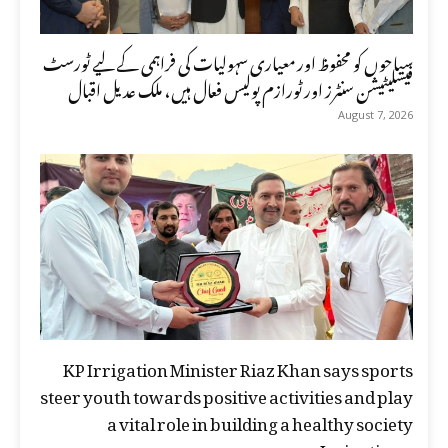
سیاحوں کو محفوظ اور معیاری سہولیات کی فراہمی کے لیے ٹورسٹ
فیسلیٹیشن سنٹرز اور ٹورازم پولیس فعال ہیں، ملک عدیل اقبال
August 7, 2026
KP Irrigation Minister Riaz Khan says sports
steer youth towards positive activities and play
a vital role in building a healthy society
Irrigation...