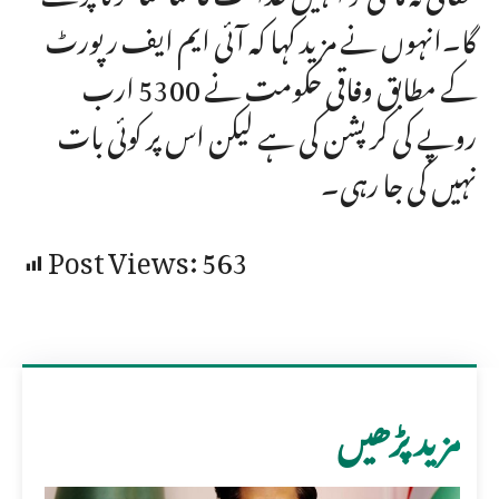
گا۔انہوں نے مزید کہا کہ آئی ایم ایف رپورٹ
کے مطابق وفاقی حکومت نے 5300 ارب
روپے کی کرپشن کی ہے لیکن اس پر کوئی بات
نہیں کی جا رہی۔
Post Views:
563
مزید پڑھیں