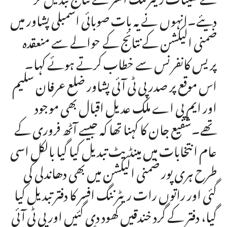
دیئے۔انہوں نے یہ بات صوبائی اسمبلی پشاور میں
ضمنی الیکشن کے نتائج کے حوالے سے منعقدہ
پریس کانفرنس سے خطاب کرتے ہوئے کہا۔
اس موقع پر صدر پی ٹی آئی پشاور ضلع عرفان سلیم
اور ایم پی اے ملک عدیل اقبال بھی موجود
تھے۔شفیع جان کا کہنا تھا کہ جیسے آٹھ فروری کے
عام انتخابات میں مینڈیٹ تبدیل کیا گیا بالکل اسی
طرح ہری پور ضمنی الیکشن میں بھی دھاندلی کی
گئی اور راتوں رات ریٹرننگ افسر کا دفتر تبدیل کیا
گیا، دفتر کے گرد خندقیں کھود دی گئیں اور پی ٹی آئی