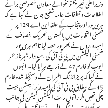
وزیراعلیٰ خیبرپختونخوا کے معاون خصوصی برائے
اطلاعات و تعلقات عامہ شفیع جان نے کہا ہے کہ
ہری پور اور پنجاب کے حلقہ این اے 129 پر
ضمنی انتخابات میں پاکستان تحریک انصاف کے
امیدواروں نے بھرپور حصہ لیا تاہم ہری پور
ضمنی الیکشن میں پی ٹی آئی کی امیدوار شہرناز عمر
ایوب کو فارم 47 کے ذریعے ہرایا گیا۔ انہوں
نے کہا کہ پریزائڈنگ افسران کے دستخط شدہ فارم
45 کے مطابق پی ٹی آئی کی امیدوار الیکشن جیت
چکی تھیں مگر راتوں رات الیکشن کمیشن کی جانب
سے تعینات ریٹرننگ افسر نے نتائج تبدیل کر