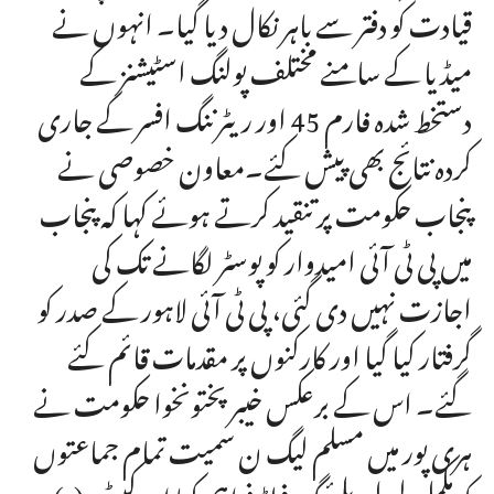
قیادت کو دفتر سے باہر نکال دیا گیا۔ انہوں نے
میڈیا کے سامنے مختلف پولنگ اسٹیشنز کے
دستخط شدہ فارم 45 اور ریٹرننگ افسر کے جاری
کردہ نتائج بھی پیش کئے۔معاون خصوصی نے
پنجاب حکومت پر تنقید کرتے ہوئے کہا کہ پنجاب
میں پی ٹی آئی امیدوار کو پوسٹر لگانے تک کی
اجازت نہیں دی گئی، پی ٹی آئی لاہور کے صدر کو
گرفتار کیا گیا اور کارکنوں پر مقدمات قائم کئے
گئے۔ اس کے برعکس خیبرپختونخوا حکومت نے
ہری پور میں مسلم لیگ ن سمیت تمام جماعتوں
کو مکمل لیول پلیئنگ فیلڈ فراہم کیا اور کیپٹن (ر)