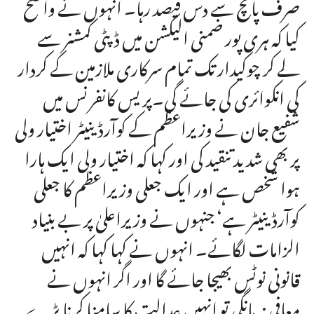
صرف پانچ سے دس فیصد رہا۔ انہوں نے واضح
کیا کہ ہری پور ضمنی الیکشن میں ڈپٹی کمشنر سے
لے کر چوکیدار تک تمام سرکاری ملازمین کے کردار
کی انکوائری کی جائے گی۔پریس کانفرنس میں
شفیع جان نے وزیراعظم کے کوآرڈینیٹر اختیار ولی
پر بھی شدید تنقید کی اور کہا کہ اختیار ولی ایک ہارا
ہوا شخص ہے اور ایک جعلی وزیراعظم کا جعلی
کوآرڈینیٹر ہے‘ جنہوں نے وزیراعلیٰ پر بے بنیاد
الزامات لگائے۔ انہوں نے کہا کہا کہ انہیں
قانونی نوٹس بھیجا جائے گا اور اگر انہوں نے
معافی نہ مانگی تو انہیں عدالت کا سامنا کرنا پڑے