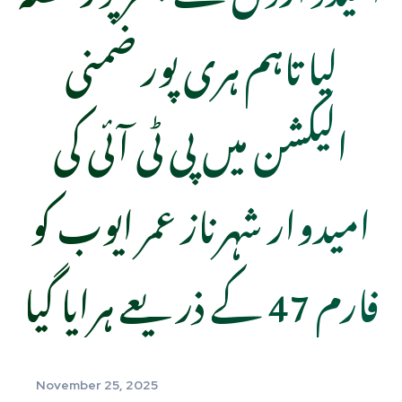
لیا تاہم ہری پور ضمنی
الیکشن میں پی ٹی آئی کی
امیدوار شہرناز عمر ایوب کو
فارم 47 کے ذریعے ہرایا گیا
November 25, 2025