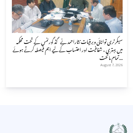
سیکرٹری توانائی وبرقیات نثاراحمد نے گڈ گورننس کے تحت محکمہ
میں بہتری ، شفافیت اور احتساب کے لیے اہم فیصلہ کرتے ہوئے
تمام ماتحت...
August 7, 2026