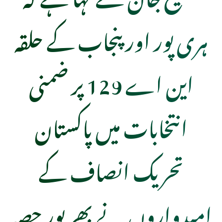
ہری پور اور پنجاب کے حلقہ
این اے 129 پر ضمنی
انتخابات میں پاکستان
تحریک انصاف کے
امیدواروں نے بھرپور حصہ