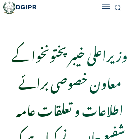
DGIPR
وزیراعلیٰ خیبرپختونخوا کے
معاون خصوصی برائے
اطلاعات و تعلقات عامہ
شفیع جان نے کہا ہے کہ