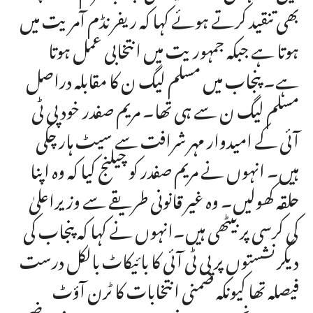
بھی تنقید کرتے ہوئے کہا کہ ریفرنڈم آمریت میں
ہوتا ہے جبکہ جمہوریت میں انتخابی عمل ہوتا
ہے۔ پنجاب میں مسلم لیگ ن کا مقابلہ دراصل
مسلم لیگ ن سے ہی تھا۔ مریم صفدر خود پی ٹی
آئی کے امیدوار مہر شرافت سے سیٹ ہار چکی
ہیں۔ انہوں نے مریم صفدر کو چیلنج کیا کہ وہ اپنا
حلقہ کھولیں۔ وہ غیر قانونی طریقے سے وزیراعلیٰ
کی کرسی پر بیٹھی ہیں۔انہوں نے کہا کہ پنجاب کی
دیگر نشستوں پر پی ٹی آئی کا بائیکاٹ بالکل درست
فیصلہ تھا کیونکہ ضمنی انتخابات کا ٹرن آؤٹ