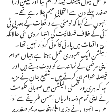
صفدر پہلے دن سے انتخابی مہم چلا رہے تھے۔
انہوں نے کہا کہ نومئی کے واقعات کے بعد پی ٹی
آئی کے خلاف فسطائیت کی انتہا کر دی گئی حالانکہ
ان واقعات میں پارٹی کا کوئی کردار نہیں تھا۔
الیکشن ایک جمہوری عمل ہوتا ہے جہاں عوام
اپنی مرضی کے نمائندے کو ووٹ دیتے ہیں اور
فیصلہ عوام ہی کرتے ہیں۔شفیع جان نے مزید
کہا کہ ہری پور ضمنی الیکشن میں صوبائی حکومت
نے اپنی تمام ذمہ داریاں احسن طریقے سے ادا
کیں۔ انہوں نے وزیراعلیٰ پنجاب مریم صفدر پر