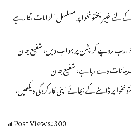
 کے لئے خیبرپختونخوا پر مسلسل الزامات لگا رہے
رف بیانات دے رہا ہے، شفیع جان
تونخوا پر ڈالنے کے بجائے اپنی کارکردگی دیکھیں،
Post Views:
300