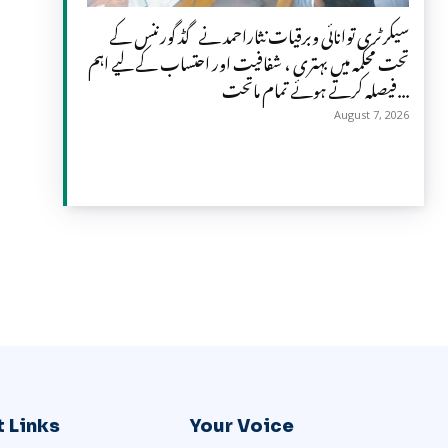
سیکرٹری توانائی وبرقیات نثاراحمد نے گڈ گورننس کے
تحت محکمہ میں بہتری ، شفافیت اور احتساب کے لیے اہم
فیصلہ کرتے ہوئے تمام ماتحت...
August 7, 2026
 Links
Your Voice