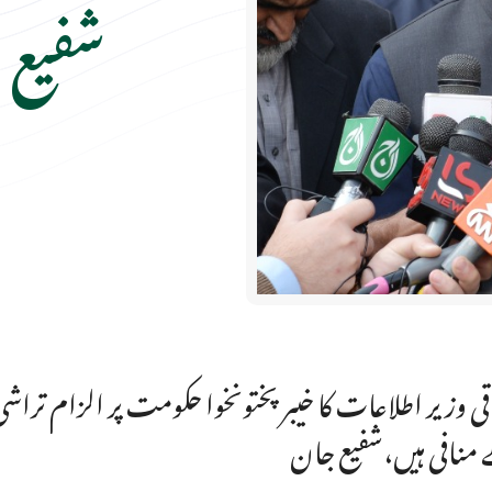
شفیع 
قی وزیر اطلاعات کا خیبرپختونخوا حکومت پر الزام ترا
منافی ہیں،شفیع جان