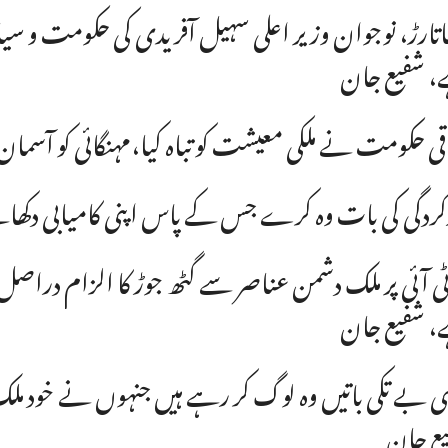
تارڑ، نوجوان وزیر اعلی سہیل آفریدی کی حکومت و س
 شفیع جان
قی حکومت نے ملکی معیشت کو تباہ کیا،مہنگائی کو آسمان 
کردگی کی بات وہ کرے جس کے پاس اپنی کامیابی دکھان
ٹی آئی پر ملک دشمن عناصر سے گٹھ جوڑ کا الزام در
 شفیع جان
ی بے تکی باتیں وہ لوگ کر رہے ہیں جنہوں نے خود ملک
ع جان