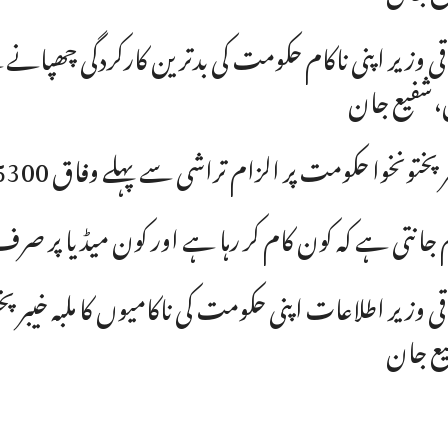
قی وزیر اپنی ناکام حکومت کی بدترین کارکردگی چھپانے
،شفیع جان
ختونخوا حکومت پر الزام تراشی سے پہلے وفاق 5300 ارب روپے کرپشن پر جواب دیں، شفیع جان
 جانتی ہے کہ کون کام کر رہا ہے اور کون میڈیا پر ص
قی وزیر اطلاعات اپنی حکومت کی ناکامیوں کا ملبہ خیبرپخ
ع جان