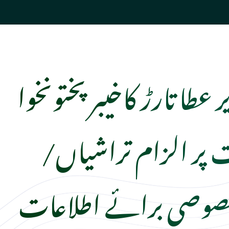
 عطا تارڑ کاخیبر پختونخوا
پر الزام تراشیاں/
صوصی برائے اطلاعات