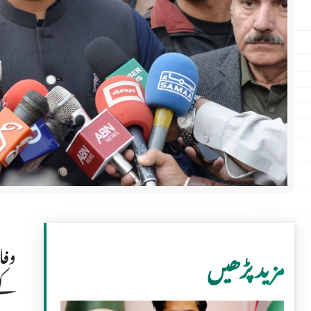
وفا
مزید پڑھیں
کے 