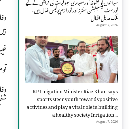
سیاحوں کو محفوظ اور معیاری سہولیات کی فراہمی کے لیے
ٹورسٹ فیسلیٹیشن سنٹرز اور ٹورازم پولیس فعال ہیں،
وفا
ملک عدیل اقبال
ہیں
August 7, 2026
خیبرپ
قوم
وفا
KP Irrigation Minister Riaz Khan says
شفی
sports steer youth towards positive
activities and play a vital role in building
a healthy society Irrigation...
August 7, 2026