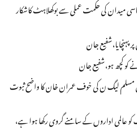
یاسی میدان کی حکمت عملی سے بوکھلاہٹ کاشکار
پر پہنچایا،شفیع جان
ے کو کچھ ہو،شفیع جان
اصل مسلم لیگ ن کی خوف عمران خان کا واضح ثبوت
 کو عالمی اداروں کے سامنے گروی رکھا ہوا ہے،