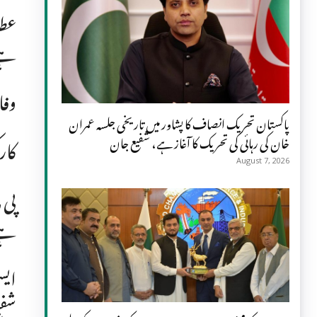
عطا
ہے،
وفا
پاکستان تحریک انصاف کا پشاور میں تاریخی جلسہ عمران
کار
خان کی رہائی کی تحریک کا آغاز ہے، شفیع جان
August 7, 2026
پی 
ہے،
ایس
شفی