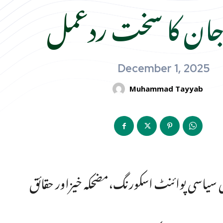
جان کا سخت ردعمل
December 1, 2025
Muhammad Tayyab
شی سیاسی پوائنٹ اسکورنگ،مضحکہ خیزاور حقائق