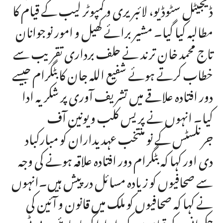
ڈیجیٹل سٹوڈیو، لائبریری و کمپوٹر لیب کے قیام کا
مطالبہ کیا گیا۔ مشیر برائے کھیل و امور نوجوانان
تاج محمد خان ترند نے حلف برداری تقریب سے
خطاب کرتے ہوئے شفیع اللہ جان کابٹگرام جیسے
دور افتادہ علاقے میں تشریف آوری پر شکریہ ادا
کیا۔ انہوں نے پریس کلب و یونین آف
جرنلسٹس کے نو منتخب عہدیداران کو مبارکباد
دی اور کہا کہ بٹگرام دور افتادہ علاقہ ہونے کی وجہ
سے صحافیوں کو زیادہ مسائل درپیش ہیں۔انہوں
نے کہا کہ صحافیوں کو ملک میں قانون و آئین کی
حکمرانی کے قیام میں کردار ادا کرنا چاہئیے۔پی ٹی