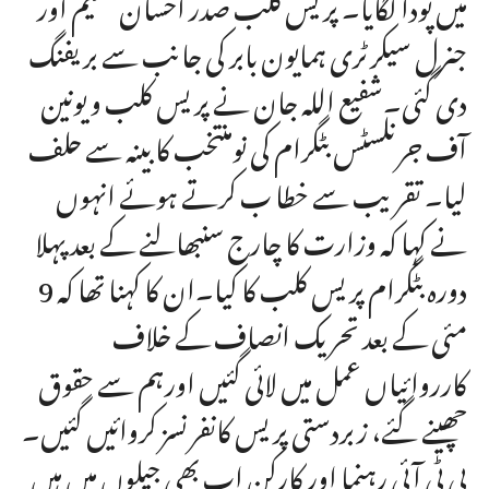
میں پودا لگایا۔ پریس کلب صدر احسان نسیم اور
جنرل سیکرٹری ہمایون بابر کی جانب سے بریفنگ
دی گئی۔شفیع اللہ جان نے پریس کلب و یونین
آف جرنلسٹس بٹگرام کی نومنتخب کابینہ سے حلف
لیا۔ تقریب سے خطا ب کرتے ہوئے انہوں
نے کہا کہ وزارت کا چارج سنبھالنے کے بعدپہلا
دورہ بٹگرام پریس کلب کا کیا۔ان کا کہنا تھا کہ 9
مئی کے بعد تحریک انصاف کے خلاف
کارروائیاں عمل میں لائی گئیں اورہم سے حقوق
چھینے گئے، زبردستی پریس کانفرنسز کروائیں گئیں۔
پی ٹی آئی رہنما اور کارکن اب بھی جیلوں میں ہیں