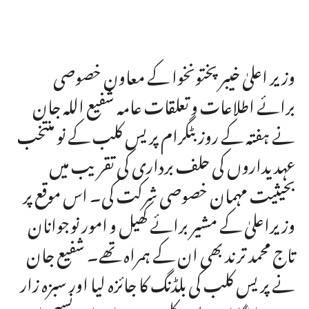
وزیر اعلیٰ خیبر پختونخوا کے معاون خصوصی
برائے اطلاعات و تعلقات عامہ شفیع اللہ جان
نے ہفتہ کے روز بٹگرام پریس کلب کے نو منتخب
عہدیداروں کی حلف برداری کی تقریب میں
بحیثیت مہمان خصوصی شرکت کی۔ اس موقع پر
وزیراعلیٰ کے مشیر برائے کھیل و امور نوجوانان
تاج محمد ترند بھی ان کے ہمراہ تھے۔ شفیع جان
نے پریس کلب کی بلڈنگ کا جائزہ لیا اور سبزہ زار