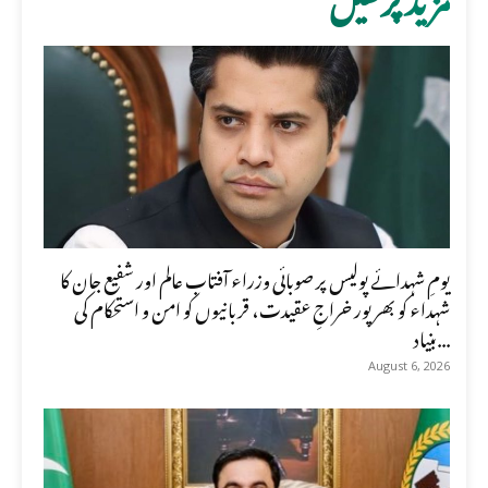
یومِ شہدائے پولیس پر صوبائی وزراء آفتاب عالم اور شفیع جان کا
شہداء کو بھرپور خراجِ عقیدت، قربانیوں کو امن و استحکام کی
بنیاد...
August 6, 2026