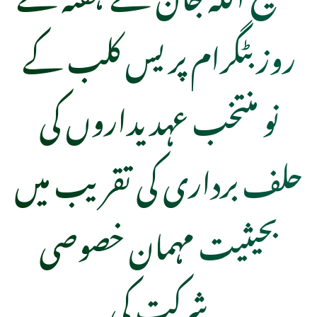
روز بٹگرام پریس کلب کے
نو منتخب عہدیداروں کی
حلف برداری کی تقریب میں
بحیثیت مہمان خصوصی
شرکت کی