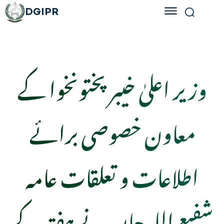
DGIPR
وزیر اعلیٰ خیبر پختونخوا کے
معاون خصوصی برائے
اطلاعات و تعلقات عامہ
شفیع اللہ جان نے ہفتہ کے