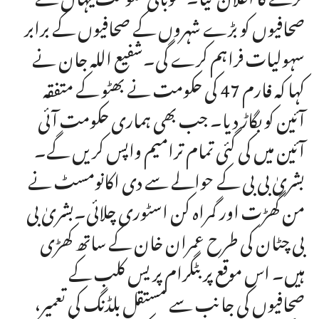
صحافیوں کو بڑے شہروں کے صحافیوں کے برابر
سہولیات فراہم کرے گی۔شفیع اللہ جان نے
کہا کہ فارم 47 کی حکومت نے بھٹو کے متفقہ
آئین کو بگاڑ دیا۔ جب بھی ہماری حکومت آئی
آئین میں کی گئی تمام ترامیم واپس کریں گے۔
بشریٰ بی بی کے حوالے سے دی اکانومسٹ نے
من گھڑت اور گمراہ کن اسٹوری چلائی۔بشریٰ بی
بی چٹان کی طرح عمران خان کے ساتھ کھڑی
ہیں۔ اس موقع پر بٹگرام پریس کلب کے
صحافیوں کی جانب سے مستقل بلڈنگ کی تعمیر،