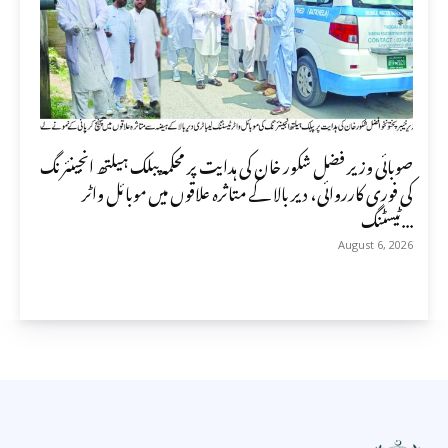
صوبائی وزیر فضل شکور خان کی ہدایت پر محکمہ پبلک ہیلتھ انجینئرنگ
کی فوری کارروائی، دیر بالا کے متاثرہ علاقوں میں موبائل واٹر
ٹیسٹنگ...
August 6, 2026