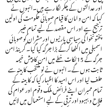
اور عدالتوں کے چکر لگا رہے ہیں۔انہوں نے
کہا کہ امن و امان کا قیام صوبائی حکومت کی اولین
ترجیح ہے اور اس مقصد کے لیے تمام خیبر
پختونخوا کی سیاسی پارٹیوں اور مشران کو صوبائی
اسمبلی میں اکٹھا کرکے بڑا جرگہ کیا گیا۔ گرینڈ امن
جرگہ کے 15 نکات خطے میں امن کا پیش خیمہ
ثابت ہوں گے۔ انہوں نے نو منتخب کابینہ سے
حلف لیا اور اس امید کا اظہار کیا کہ کابینہ کے
تمام ممبران اپنے فرائض ملک وقوم اور عوام کی
فلاح و بہبود اور ترقی کے لیے استعمال میں لائیں