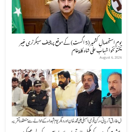
یومِ استحصالِ کشمیر (5 اگست) کے موقع پرچیف سیکرٹری خیبر
پختونخوا شہاب علی شاہ کا پیغام
August 6, 2026
دہشت گردی کے مکمل خاتمے اور پائیدار امن کے لیے عسکری و