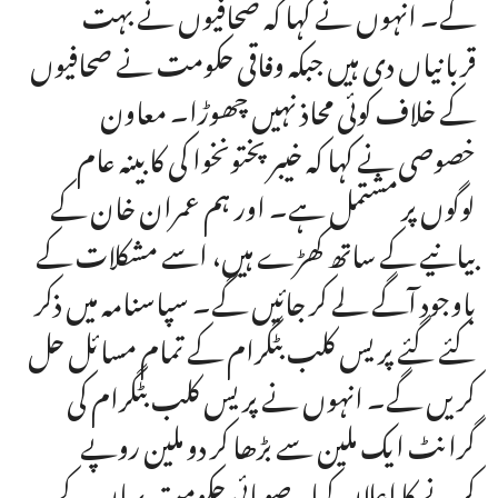
گے۔ انہوں نے کہا کہ صحافیوں نے بہت
قربانیاں دی ہیں جبکہ وفاقی حکومت نے صحافیوں
کے خلاف کوئی محاذ نہیں چھوڑا۔ معاون
خصوصی نے کہا کہ خیبر پختونخوا کی کابینہ عام
لوگوں پر مشتمل ہے۔ اور ہم عمران خان کے
بیانیے کے ساتھ کھڑے ہیں، اسے مشکلات کے
باوجود آگے لے کر جائیں گے۔ سپاسنامہ میں ذکر
کئے گئے پریس کلب بٹگرام کے تمام مسائل حل
کریں گے۔ انہوں نے پریس کلب بٹگرام کی
گرانٹ ایک ملین سے بڑھا کر دو ملین روپے
کرنے کا اعلان کیا۔صوبائی حکومت یہاں کے