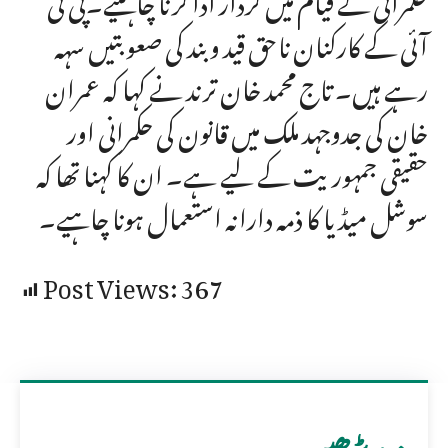
آئی کے کارکنان ناحق قید و بند کی صعوبتیں سہہ
رہے ہیں۔ تاج محمد خان ترند نے کہا کہ عمران
خان کی جدوجہد ملک میں قانون کی حکمرانی اور
حقیقی جمہوریت کے لیے ہے۔ ان کا کہنا تھا کہ
سوشل میڈیا کا ذمہ دارانہ استعمال ہونا چاہیے۔
Post Views:
367
مزید پڑھیں