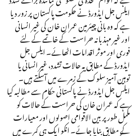
ایلس جل ایڈورڈ نے حکومت پاکستان پر زور دیا
ہے کہ وہ بانی چیئرمین عمران خان کی غیر انسانی
اور غیر مہذبانہ حراست کے خاتمے کے لئے
فوری اور موثر اقدامات اٹھائے۔ ایلس جل
ایڈورڈ کے مطابق یہ حالات تشدد، غیر انسانی یا
توہین آمیز سلوک کے زمرے میں آسکتے ہیں۔
ایلس جل ایڈورڈ نے پاکستانی حکام سے مطالبہ کیا
ہے کہ عمران خان کی حراست کے حالات کو
مکمل طور پر بین الاقوامی اصولوں اور معیارات
کے مطابق بنایا جائے۔ انکو ایک ہی کمرے میں