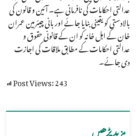
عدالتی احکامات کی نافرمانی ہے۔ آئین و قانون کی
بالادستی کو یقینی بنایا جائے اور بانی چیئرمین عمران
خان کے اہل خانہ کو ان کے قانونی حقوق و
عدالتی احکامات کے مطابق ملاقات کی اجازت
دی جائے۔
Post Views:
243
مزید پڑھیں