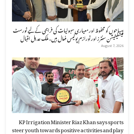
سیاحوں کو محفوظ اور معیاری سہولیات کی فراہمی کے لیے ٹورسٹ
فیسلیٹیشن سنٹرز اور ٹورازم پولیس فعال ہیں، ملک عدیل اقبال
August 7, 2026
KP Irrigation Minister Riaz Khan says sports
steer youth towards positive activities and play