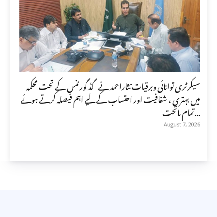
سیکرٹری توانائی وبرقیات نثاراحمد نے گڈ گورننس کے تحت محکمہ
میں بہتری ، شفافیت اور احتساب کے لیے اہم فیصلہ کرتے ہوئے
تمام ماتحت...
August 7, 2026