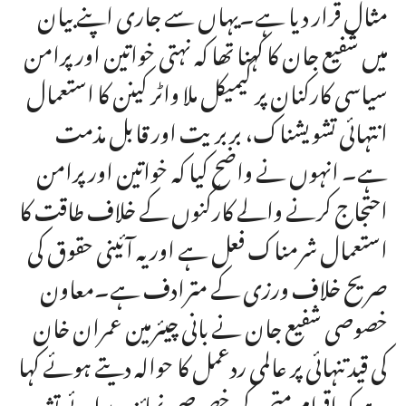
مثال قرار دیا ہے۔یہاں سے جاری اپنے بیان
میں شفیع جان کا کہنا تھا کہ نہتی خواتین اور پرامن
سیاسی کارکنان پر کیمیکل ملا واٹر کینن کا استعمال
انتہائی تشویشناک، بربریت اور قابل مذمت
ہے۔ انہوں نے واضح کیا کہ خواتین اور پرامن
احتجاج کرنے والے کارکنوں کے خلاف طاقت کا
استعمال شرمناک فعل ہے اور یہ آئینی حقوق کی
صریح خلاف ورزی کے مترادف ہے۔معاون
خصوصی شفیع جان نے بانی چیئرمین عمران خان
کی قید تنہائی پر عالمی ردعمل کا حوالہ دیتے ہوئے کہا
ہے کہ اقوام متحدہ کی خصوصی نمائندہ برائے تشدد