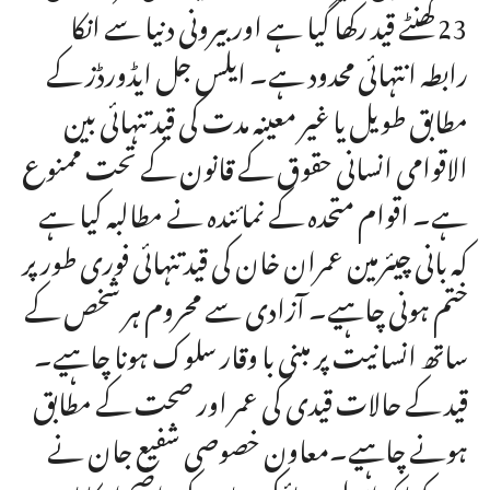
23 گھنٹے قید رکھا گیا ہے اور بیرونی دنیا سے انکا
رابطہ انتہائی محدود ہے۔ ایلس جل ایڈورڈز کے
مطابق طویل یا غیر معینہ مدت کی قید تنہائی بین
الاقوامی انسانی حقوق کے قانون کے تحت ممنوع
ہے۔ اقوام متحدہ کے نمائندہ نے مطالبہ کیا ہے
کہ بانی چیئرمین عمران خان کی قید تنہائی فوری طور پر
ختم ہونی چاہیے۔ آزادی سے محروم ہر شخص کے
ساتھ انسانیت پر مبنی با وقار سلوک ہونا چاہیے۔
قید کے حالات قیدی کی عمر اور صحت کے مطابق
ہونے چاہیے۔معاون خصوصی شفیع جان نے