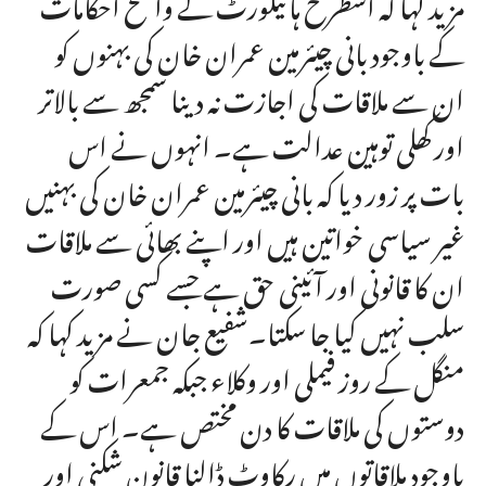
مزید کہا کہ اسطرح ہائیکورٹ کے واضح احکامات
کے باوجود بانی چیئرمین عمران خان کی بہنوں کو
ان سے ملاقات کی اجازت نہ دینا سمجھ سے بالاتر
اور کھلی توہین عدالت ہے۔ انہوں نے اس
بات پر زور دیا کہ بانی چیئرمین عمران خان کی بہنیں
غیر سیاسی خواتین ہیں اور اپنے بھائی سے ملاقات
ان کا قانونی اور آئینی حق ہے جسے کسی صورت
سلب نہیں کیا جا سکتا۔شفیع جان نے مزید کہا کہ
منگل کے روز فیملی اور وکلاء جبکہ جمعرات کو
دوستوں کی ملاقات کا دن مختص ہے۔ اس کے
باوجود ملاقاتوں میں رکاوٹ ڈالنا قانون شکنی اور