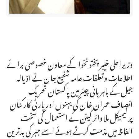
وزیراعلیٰ خیبرپختونخوا کے معاون خصوصی برائے
اطلاعات و تعلقات عامہ شفیع جان نے اڈیالہ
جیل کے باہر بانی چیئرمین پاکستان تحریک
انصاف عمران خان کی بہنوں اور پارٹی کارکنان
پر کیمیکل ملا واٹر کینن کے استعمال کی سخت
الفاظ میں مذمت کرتے ہوئے اسے جبر کی بدترین