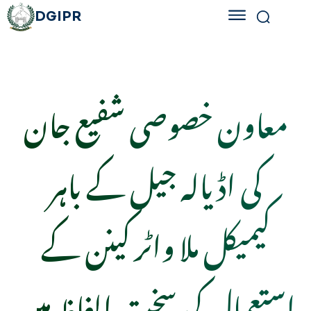
DGIPR
معاون خصوصی شفیع جان
کی اڈیالہ جیل کے باہر
کیمیکل ملا واٹر کینن کے
استعمال کی سخت الفاظ میں