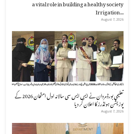
a vital role in building a healthy society
Irrigation...
August 7, 2026
تعلیمی بورڈ مردان نے ایس ایس سی سالانہ اول امتحان 2026 کے
پوزیشن ہولڈرز کا اعلان کر دیا
August 7, 2026