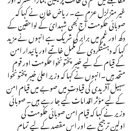
غیر متزلزل عزم ہے۔ ریاض خان نے کہا کہ
صوبائی حکومت آج بھی شہدائ کے لواحقین کے
دکھ اور غم میں برابر کی شریک ہے انہوں نے مزید
کہا کہ دہشتگردی کے مکمل خاتمے اور پائیدار امن
کے قیام کے لیے خیبرپختونخوا حکومت اور قوم
متحد ہیں۔انہوں نے کہا کہ وزیر اعلیٰ خیبرپختونخوا
سہیل آفریدی کی قیادت میں صوبے میں قیام امن
کے لیے مؤثر اقدامات کیے جا رہے ہیں۔ صوبائی
وزیر نے کہا کہ قیام امن صوبائی حکومت کی
اولین ترجیح ہے اور اس مقصد کے لیے تمام