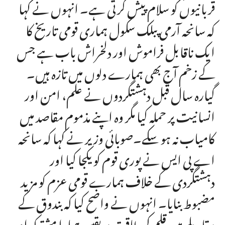
قربانیوں کو سلام پیش کرتی ہے۔ انہوں نے کہا
کہ سانحہ آرمی پبلک سکول ہماری قومی تاریخ کا
ایک ناقابل فراموش اور دلخراش باب ہے جس
کے زخم آج بھی ہمارے دلوں میں تازہ ہیں۔
گیارہ سال قبل دہشتگردوں نے علم، امن اور
انسانیت پر حملہ کیا مگر وہ اپنے مذموم مقاصد میں
کامیاب نہ ہو سکے۔صوبائی وزیر نے کہا کہ سانحہ
اے پی ایس نے پوری قوم کو یکجا کیا اور
دہشتگردی کے خلاف ہمارے قومی عزم کو مزید
مضبوط بنایا۔ انہوں نے واضح کیا کہ بندوق کے
مقابلے میں قلم کی طاقت پر یقین ہمارا مشترکہ اور