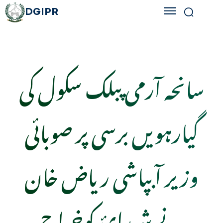
DGIPR
سانحہ آرمی پبلک سکول کی
گیارہویں برسی پر صوبائی
وزیر آبپاشی ریاض خان
نے شہدائ کوخراج