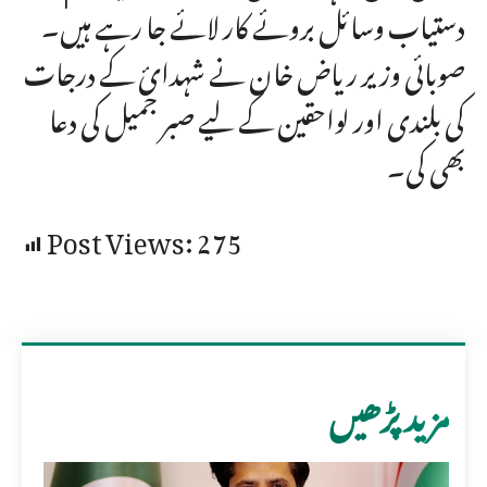
دستیاب وسائل بروئے کار لائے جا رہے ہیں۔
صوبائی وزیر ریاض خان نے شہدائ کے درجات
کی بلندی اور لواحقین کے لیے صبر جمیل کی دعا
بھی کی۔
Post Views:
275
مزید پڑھیں