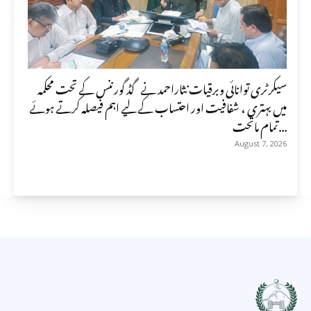
سیکرٹری توانائی وبرقیات نثاراحمد نے گڈ گورننس کے تحت محکمہ
میں بہتری ، شفافیت اور احتساب کے لیے اہم فیصلہ کرتے ہوئے
تمام ماتحت...
August 7, 2026