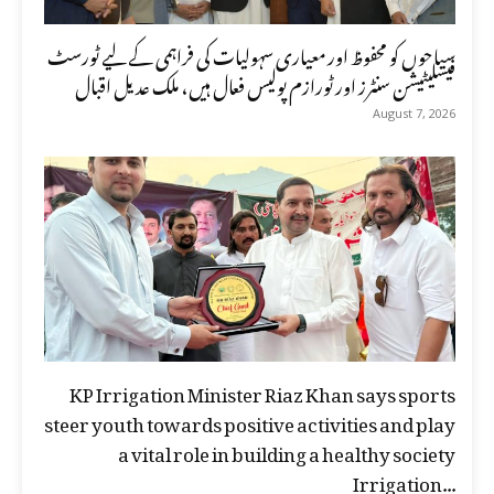
سیاحوں کو محفوظ اور معیاری سہولیات کی فراہمی کے لیے ٹورسٹ
فیسلیٹیشن سنٹرز اور ٹورازم پولیس فعال ہیں، ملک عدیل اقبال
August 7, 2026
KP Irrigation Minister Riaz Khan says sports
steer youth towards positive activities and play
a vital role in building a healthy society
Irrigation...