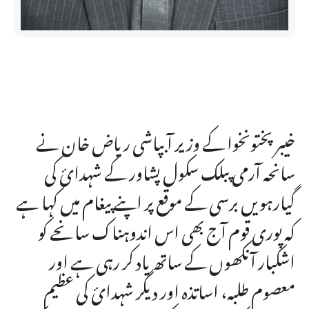
خیبر پختونخوا کے وزیر آبپاشی ریاض خان نے
سانحہ آرمی پبلک سکول پشاور کے شہدائ کی
گیارہویں برسی کے موقع پر اپنے پیغام میں کہا ہے
کہ پوری قوم آج بھی اس اندوہناک سانحے کو
اشکبار آنکھوں کے ساتھ یاد کر رہی ہے اور
معصوم طلبہ، اساتذہ اور دیگر شہدائ کی عظیم