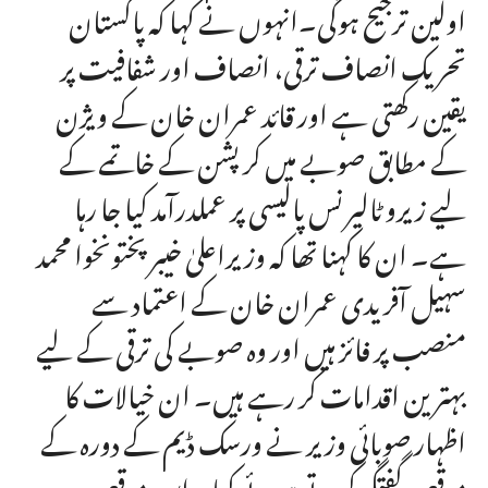
اولین ترجیح ہوگی۔انہوں نے کہا کہ پاکستان
تحریک انصاف ترقی، انصاف اور شفافیت پر
یقین رکھتی ہے اور قائد عمران خان کے ویژن
کے مطابق صوبے میں کرپشن کے خاتمے کے
لیے زیرو ٹالیرنس پالیسی پر عملدرآمد کیا جا رہا
ہے۔ ان کا کہنا تھا کہ وزیراعلیٰ خیبرپختونخوا محمد
سہیل آفریدی عمران خان کے اعتماد سے
منصب پر فائز ہیں اور وہ صوبے کی ترقی کے لیے
بہترین اقدامات کر رہے ہیں۔ ان خیالات کا
اظہار صوبائی وزیر نے ورسک ڈیم کے دورہ کے
موقع پر گفتگو کرتے ہوئے کیا۔ اس موقع پر