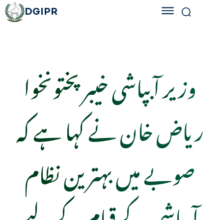
DGIPR
وزیر آبپاشی خیبرپختونخوا
ریاض خان نے کہا ہے کہ
صوبے میں بہترین نظام
آبپاشی کے قیام کے لیے