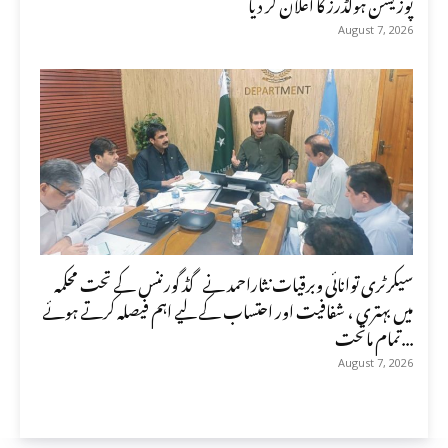
پوزیشن ہولڈرز کا اعلان کر دیا
August 7, 2026
سیکرٹری توانائی وبرقیات نثاراحمد نے گڈ گورننس کے تحت محکمہ
میں بہتری ، شفافیت اور احتساب کے لیے اہم فیصلہ کرتے ہوئے
تمام ماتحت...
August 7, 2026