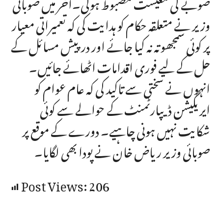
صوبے کی معیشت مضبوط ہوگی۔آخر میں صوبائی
وزیر نے متعلقہ حکام کو ہدایت کی کہ تعمیراتی معیار
پر کوئی سمجھوتہ نہ کیا جائے اور درپیش مسائل کے
حل کے لیے فوری اقدامات اٹھائے جائیں۔
انہوں نے سختی سے تاکید کی کہ عام عوام کو
ایریگیشن ڈیپارٹمنٹ کے حوالے سے کوئی
شکایت نہیں ہونی چاہیے۔ دورے کے موقع پر
صوبائی وزیر ریاض خان نے پودا بھی لگایا۔
Post Views:
206