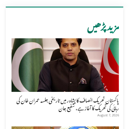
مزید پڑھیں
پاکستان تحریک انصاف کا پشاور میں تاریخی جلسہ عمران خان کی
رہائی کی تحریک کا آغاز ہے، شفیع جان
August 7, 2026