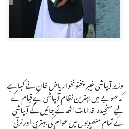
وزیر آبپاشی خیبرپختونخوا ریاض خان نے کہا ہے
کہ صوبے میں بہترین نظام آبپاشی کے قیام کے
لیے سنجیدہ اقدامات اٹھائے جائیں گے آبپاشی
کے تمام منصوبوں میں عوام کی بہتری اور ترقی