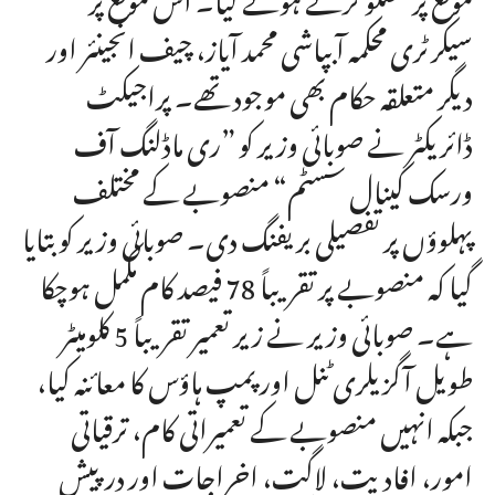
سیکرٹری محکمہ آبپاشی محمد آیاز، چیف انجینئر اور
دیگر متعلقہ حکام بھی موجود تھے۔ پراجیکٹ
ڈائریکٹر نے صوبائی وزیر کو ”ری ماڈلنگ آف
ورسک کینال سسٹم“ منصوبے کے مختلف
پہلوؤں پر تفصیلی بریفنگ دی۔ صوبائی وزیر کو بتایا
گیا کہ منصوبے پر تقریباً 78 فیصد کام مکمل ہوچکا
ہے۔ صوبائی وزیر نے زیر تعمیر تقریباً 5 کلومیٹر
طویل آگزیلری ٹنل اور پمپ ہاؤس کا معائنہ کیا،
جبکہ انہیں منصوبے کے تعمیراتی کام، ترقیاتی
امور، افادیت، لاگت، اخراجات اور درپیش