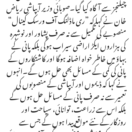
چیلنجز سے آگاہ کیا گیا۔صوبائی وزیر آبپاشی ریاض
خان نے کہا کہ ”ری ماڈلنگ آف ورسک کینال“
منصوبے کی تکمیل سے نہ صرف پشاور اور نوشہرہ
کی ہزاروں ایکڑ اراضی سیراب ہوگی بلکہ پانی کے
بہاؤ میں خاطر خواہ اضافہ ہوگا اور کاشتکاروں کے
پانی کی کمی کے مسائل بھی حل ہوں گے۔انہوں
نے کہا کہ ڈیموں اور آبپاشی کے منصوبوں کی
تعمیر سے نہ صرف پانی کے مسائل حل ہوں گے
بلکہ اس سے زراعت، توانائی، سیاحت اور
روزگار کے نئے مواقع پیدا ہوں گے جس سے