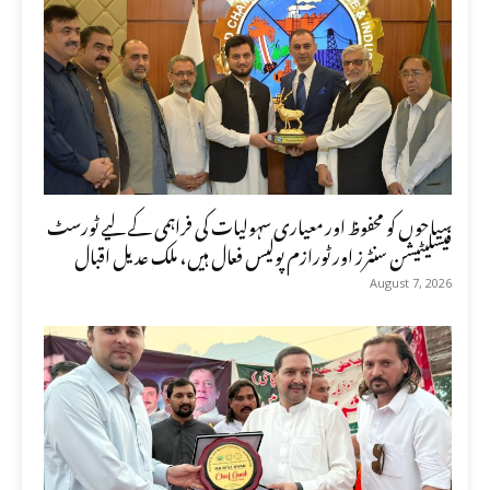
سیاحوں کو محفوظ اور معیاری سہولیات کی فراہمی کے لیے ٹورسٹ
فیسلیٹیشن سنٹرز اور ٹورازم پولیس فعال ہیں، ملک عدیل اقبال
August 7, 2026