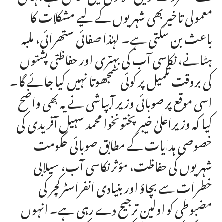
معمولی تاخیر بھی شہریوں کے لیے مشکلات کا
باعث بن سکتی ہے۔ لہٰذا صفائی ستھرائی، ملبہ
ہٹانے، نکاسی آب کی بہتری اور حفاظتی پشتوں
کی بروقت تکمیل پر کوئی سمجھوتا نہیں کیا جائے گا۔
اسی موقع پر صوبائی وزیر آبپاشی نے یہ بھی واضح
کیا کہ وزیراعلیٰ خیبرپختونخوا محمد سہیل آفریدی کی
خصوصی ہدایات کے مطابق صوبائی حکومت
شہریوں کی حفاظت، مؤثر نکاسی آب، سیلابی
خطرات سے بچاؤ اور بنیادی انفراسٹرکچر کی
مضبوطی کو اولین ترجیح دے رہی ہے۔ انہوں