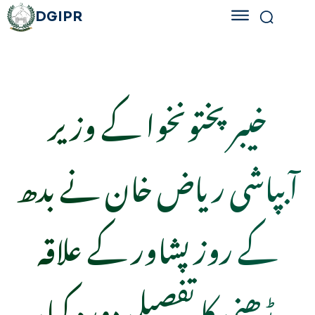
DGIPR
خیبرپختونخوا کے وزیر
آبپاشی ریاض خان نے بدھ
کے روز پشاور کے علاقہ
بڈھنی کا تفصیلی دورہ کیا،