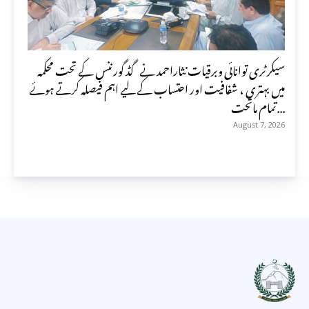
سیکرٹری توانائی وبرقیات نثاراحمد نے گڈ گورننس کے تحت محکمہ
میں بہتری ، شفافیت اور احتساب کے لیے اہم فیصلہ کرتے ہوئے
تمام ماتحت...
August 7, 2026