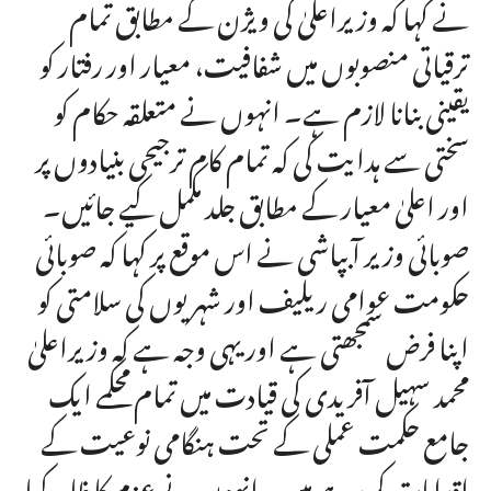
نے کہا کہ وزیراعلیٰ کی ویژن کے مطابق تمام
ترقیاتی منصوبوں میں شفافیت، معیار اور رفتار کو
یقینی بنانا لازم ہے۔ انہوں نے متعلقہ حکام کو
سختی سے ہدایت کی کہ تمام کام ترجیحی بنیادوں پر
اور اعلیٰ معیار کے مطابق جلد مکمل کیے جائیں۔
صوبائی وزیر آبپاشی نے اس موقع پر کہا کہ صوبائی
حکومت عوامی ریلیف اور شہریوں کی سلامتی کو
اپنا فرض سمجھتی ہے اور یہی وجہ ہے کہ وزیراعلیٰ
محمد سہیل آفریدی کی قیادت میں تمام محکمے ایک
جامع حکمت عملی کے تحت ہنگامی نوعیت کے
اقدامات کر رہے ہیں۔ انہوں نے عزم کا ظاہر کیا