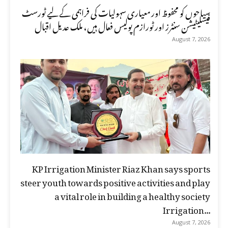
سیاحوں کو محفوظ اور معیاری سہولیات کی فراہمی کے لیے ٹورسٹ
فیسلیٹیشن سنٹرز اور ٹورازم پولیس فعال ہیں، ملک عدیل اقبال
August 7, 2026
KP Irrigation Minister Riaz Khan says sports
steer youth towards positive activities and play
a vital role in building a healthy society
Irrigation...
August 7, 2026