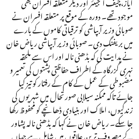
آیاز،چیف انجینئر اور دیگر متعلقہ افسران بھی
موجود تھے۔ دورہ کے موقع پر متعلقہ افسران نے
صوبائی وزیر آبپاشی کو ترقیاتی کاموں کے بارے
میں بریفنگ دی۔ صوبائی وزیر آبپاشی ریاض خان
نے ہدایت کی کہ بڈھنی نالہ اور اس سے ملحقہ
نہری گزرگاہ کے اطراف حفاظتی پشتوں کی تعمیر و
مضبوطی کے عمل کے کام کے رفتار کو تیز کیا
جائے تاکہ ممکنہ سیلابی صورتحال میں شہریوں کی
زندگیوں، املاک اور بنیادی ڈھانچے کو محفوظ رکھا
جا سکے۔ ریاض خان نے کہا کہ بڈھنی نالہ پشاور
کے مصروف ترین علاقوں میں شامل ہے جہاں