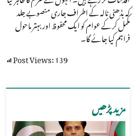
کہ بڈھنی نالہ کے اطراف جاری منصوبے جلد
مکمل کر کے عوام کو ایک محفوظ اور بہتر ماحول
فراہم کیا جائے گا۔
Post Views:
139
مزید پڑھیں