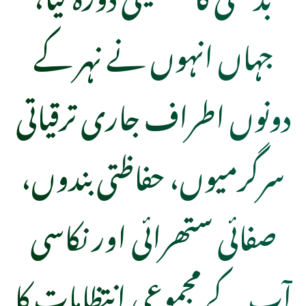
جہاں انہوں نے نہر کے
دونوں اطراف جاری ترقیاتی
سرگرمیوں، حفاظتی بندوں،
صفائی ستھرائی اور نکاسی
آب کے مجموعی انتظامات کا