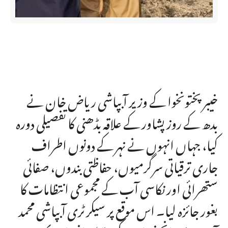
خیبرپختونخوا کے وزیر آبپاشی ریاض خان نے
بدھ کے روز پشاور کے علاقہ بڈھنی کا تفصیلی دورہ
کیا، جہاں انہوں نے نہر کے دونوں اطراف
جاری ترقیاتی سرگرمیوں، حفاظتی بندوں، صفائی
ستھرائی اور نکاسی آب کے مجموعی انتظامات کا
بغور جائزہ لیا۔ اس موقع پر سیکرٹری آبپاشی محمد