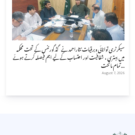
سیکرٹری توانائی وبرقیات نثاراحمد نے گڈ گورننس کے تحت محکمہ
میں بہتری ، شفافیت اور احتساب کے لیے اہم فیصلہ کرتے ہوئے
تمام ماتحت...
August 7, 2026