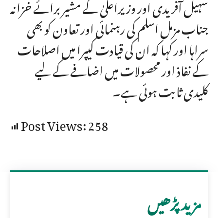
سہیل آفریدی اور وزیراعلیٰ کے مشیر برائے خزانہ
جناب مزمل اسلم کی رہنمائی اور تعاون کو بھی
سراہا اور کہا کہ ان کی قیادت کیپرا میں اصلاحات
کے نفاذ اور محصولات میں اضافے کے لیے
کلیدی ثابت ہوئی ہے۔
Post Views:
258
مزید پڑھیں