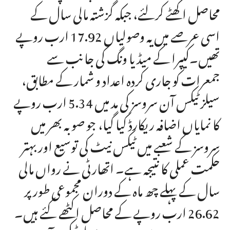
محاصل اکھٹے کرلئے، جبکہ گزشتہ مالی سال کے
اسی عرصے میں یہ وصولیاں 17.92 ارب روپے
تھیں۔کیپرا کے میڈیا ونگ کی جانب سے
جمعرات کو جاری کردہ اعداد و شمار کے مطابق،
سیلز ٹیکس آن سروسز کی مد میں 5.34 ارب روپے
کا نمایاں اضافہ ریکارڈ کیا گیا، جو صوبہ بھر میں
سروسز کے شعبے میں ٹیکس نیٹ کی توسیع اور بہتر
حکمت عملی کا نتیجہ ہے۔ اتھارٹی نے رواں مالی
سال کے پہلے چھ ماہ کے دوران مجموعی طور پر
26.62 ارب روپے کے محاصل اکٹھے کئے ہیں۔