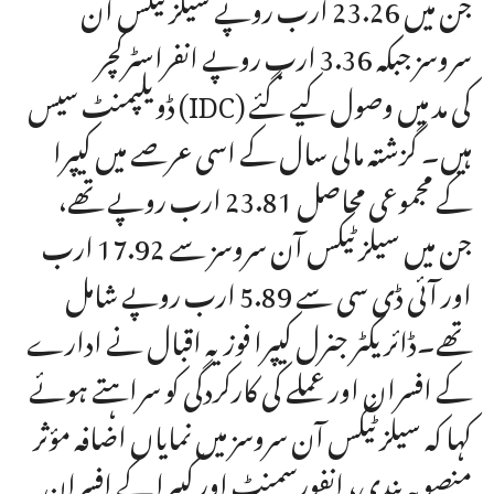
جن میں 23.26 ارب روپے سیلز ٹیکس آن
سروسز جبکہ 3.36 ارب روپے انفراسٹرکچر
ڈویلپمنٹ سیس (IDC) کی مد میں وصول کیے گئے
ہیں۔ گزشتہ مالی سال کے اسی عرصے میں کیپرا
کے مجموعی محاصل 23.81 ارب روپے تھے،
جن میں سیلز ٹیکس آن سروسز سے 17.92 ارب
اور آئی ڈی سی سے 5.89 ارب روپے شامل
تھے۔ڈائریکٹر جنرل کیپرا فوزیہ اقبال نے ادارے
کے افسران اور عملے کی کارکردگی کو سراہتے ہوئے
کہا کہ سیلز ٹیکس آن سروسز میں نمایاں اضافہ مؤثر
منصوبہ بندی، انفورسمنٹ اور کیپرا کے افسران