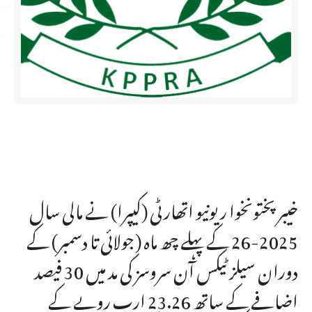
خیبر پختونخوا ریونیو اتھارٹی (کیپرا) نے مالی سال
2025-26 کے پہلے چھ ماہ (جولائی تا دسمبر) کے
دوران سیلز ٹیکس آن سروسز کی مد میں 30 فیصد
اضافے کے ساتھ 23.26 ارب روپے کے