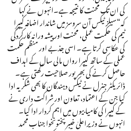
کی ان تک محنت کا نتیجہ ہے۔انہوں نے کہا
کہ“سیلز ٹیکس آن سروسز میں شاندار اضافہ کیپرا
ٹیم کی حکمت عملی، محنت اور پیشہ ورانہ کارکردگی
کی عکاسی کرتا ہے۔ اسی جذبے اور منظم حکمت
عملی کے ساتھ کیپرا رواں مالی سال کے اہداف
حاصل کرنے کی بھرپور صلاحیت رکھتی ہے۔
ڈائریکٹر جنرل نے ٹیکس دہندگان کا بھی شکریہ ادا
کیا جن کے اعتماد، تعاون اور شراکت داری نے
کے کیپرا کی کامیابیوں میں اہم کردار ادا کیا۔
انہوں نے وزیراعلیٰ خیبر پختونخوا جناب محمد