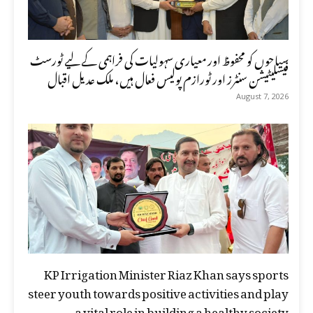
سیاحوں کو محفوظ اور معیاری سہولیات کی فراہمی کے لیے ٹورسٹ
فیسلیٹیشن سنٹرز اور ٹورازم پولیس فعال ہیں، ملک عدیل اقبال
August 7, 2026
KP Irrigation Minister Riaz Khan says sports
steer youth towards positive activities and play
a vital role in building a healthy society