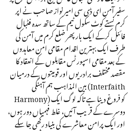
سفیر آمن ای ڈی سی امیر نواز صاحب نے اپر
کرم نستے کوٹ سکول ٹیم کے ساتھ سدہ فٹبال
فائنل کرکے ایک بار پھر ضلع کرم میں آمن کی
طرف ایک بہترین اقدام مقامی امن معاہدوں
کے بعد مقامی اسپورٹس مقابلوں کے انعقاد کا
مقصد مختلف برادریوں اور قومیتوں کے درمیان
بین المذاہب ہم آہنگی (Interfaith
Harmony) کو فروغ دینا ہے تاکہ لوگ ایک
دوسرے کے قریب آئیں، غلط فہمیاں دور ہوں،
اور ایک پرامن معاشرے کی بنیاد رکھی جا سکے