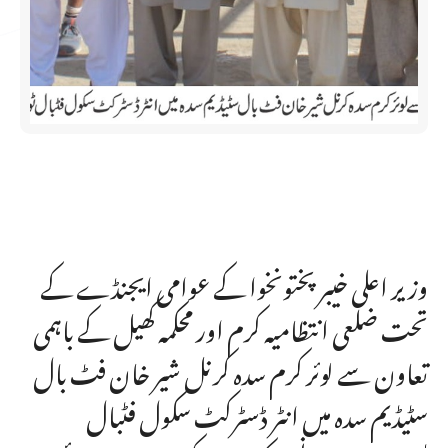
وزیر اعلی خیبرپختونخوا کے عوامی ایجنڈے کے
تحت ضلعی انتظامیہ کرم اور محکمہ کھیل کے باہمی
تعاون سے لوئر کرم سدہ کرنل شیر خان فٹ بال
سٹیڈیم سدہ میں انٹر ڈسٹرکٹ سکول فٹبال