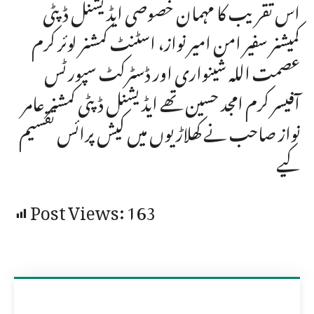
اس تقریب کا مہمان خصوصی ایڈیشنل ڈپٹی
کمیشنر سفیر امن امیر نواز، اسٹنٹ کمشنر لوئر کرم
عصمت اللہ شینواری اور ڈسٹرکٹ سپورٹس
آفیسر کرم امجد حسین تھے ایڈیشنل ڈپٹی کمشنر عامر
نواز صاحب نے کھلاڑیوں میں کیش پرائس تقسیم
کیے
Post Views:
163