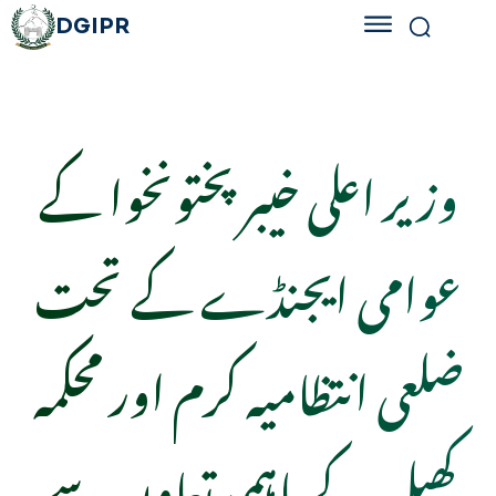
DGIPR
وزیر اعلی خیبرپختونخوا کے
عوامی ایجنڈے کے تحت
ضلعی انتظامیہ کرم اور محکمہ
کھیل کے باہمی تعاون سے