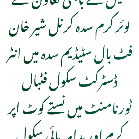
لوئر کرم سدہ کرنل شیر خان
فٹ بال سٹیڈیم سدہ میں انٹر
ڈسٹرکٹ سکول فٹبال
ٹورنامنٹ میں نستے کوٹ اپر
کرم اور بدامہ ہائی سکول