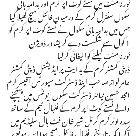
ٹورنامنٹ میں نستے کوٹ اپر کرم اور بدامہ ہائی
سکول سنٹرل کرم کے درمیان فائنل میچ کھیلا گیا
جس میں بدامہ ہائی سکول نے نستے کوٹ اپر کرم کو
1 گول سے شکست دے کر پشاور ڈویژن
ٹورنامنٹ کیلئے کوالیفائی کرلیا
ڈپٹی کمشنر کرم کے ہدایت پر ایڈیشنل ڈپٹی کمشنر
عامر نواز صاحب اینڈ ڈسٹرکٹ سپورٹس آفیسر کرم
امجد حسین نیانٹر ڈسٹرکٹ سکول ایونٹس میں پہنچنے
والے نستے کوٹ اپر کرم کے فٹبال ٹیم کے ساتھ
سدہ لوئر کرم کرنل شیر خان فٹ بال سٹیڈیم میں
آکر ایک تاریخی فٹبال فائنل میچ ہوا اس موقع پر