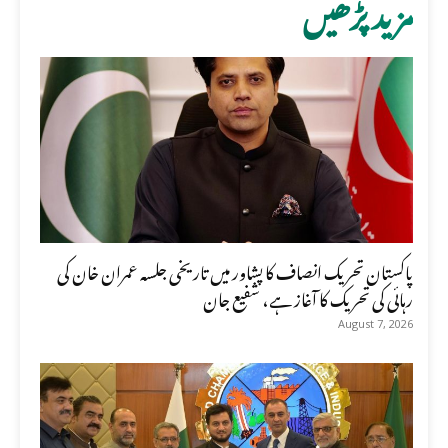
مزید پڑھیں
پاکستان تحریک انصاف کا پشاور میں تاریخی جلسہ عمران خان کی
رہائی کی تحریک کا آغاز ہے، شفیع جان
August 7, 2026