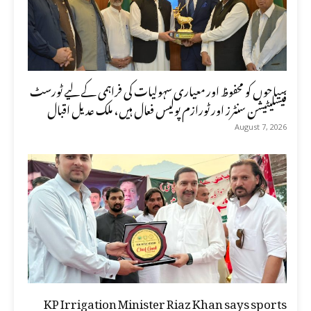
سیاحوں کو محفوظ اور معیاری سہولیات کی فراہمی کے لیے ٹورسٹ
فیسلیٹیشن سنٹرز اور ٹورازم پولیس فعال ہیں، ملک عدیل اقبال
August 7, 2026
KP Irrigation Minister Riaz Khan says sports