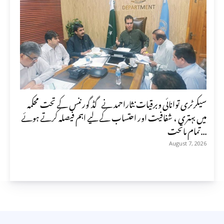
سیکرٹری توانائی وبرقیات نثاراحمد نے گڈ گورننس کے تحت محکمہ
میں بہتری ، شفافیت اور احتساب کے لیے اہم فیصلہ کرتے ہوئے
تمام ماتحت...
August 7, 2026