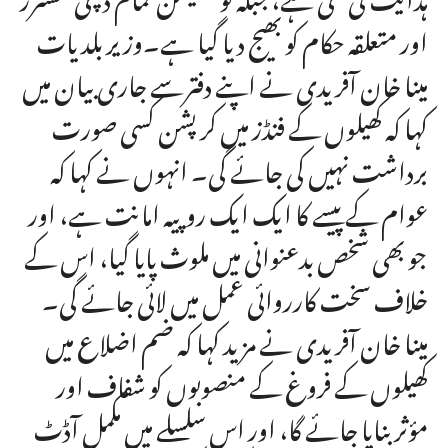
اور متعلقہ حکام کو بھیج دیا گیا ہے۔وزیر بلدیات
مینا خان آفریدی نے اپنے دفترسے جاری بیان میں
کہا کہ کھیلوں کے فنڈز میں کرپشن کسی صورت
برداشت نہیں کی جائے گی۔ انہوں نے کہا کہ
عوام کے پیسے کا ایک ایک روپیہ امانت ہے، اور
جو بھی شخص بدعنوانی میں ملوث پایا گیا، اس کے
خلاف سخت کارروائی عمل میں لائی جائے گی۔
مینا خان آفریدی نے مزید کہا کہ ضم اضلاع میں
کھیلوں کے فروغ کے منصوبوں کو شفاف اور
مؤثر بنایا جائے گا، اور اس سلسلے میں مکمل آڈٹ