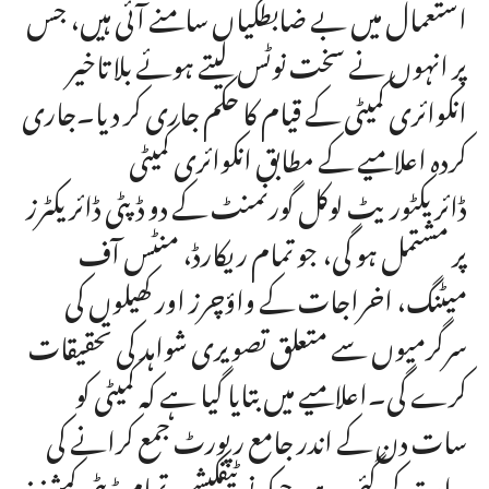
استعمال میں بے ضابطگیاں سامنے آئی ہیں، جس
پر انہوں نے سخت نوٹس لیتے ہوئے بلا تاخیر
انکوائری کمیٹی کے قیام کا حکم جاری کر دیا۔جاری
کردہ اعلامیے کے مطابق انکوائری کمیٹی
ڈائریکٹوریٹ لوکل گورنمنٹ کے دو ڈپٹی ڈائریکٹرز
پر مشتمل ہو گی، جو تمام ریکارڈ، منٹس آف
میٹنگ، اخراجات کے واؤچرز اور کھیلوں کی
سرگرمیوں سے متعلق تصویری شواہد کی تحقیقات
کرے گی۔اعلامیے میں بتایا گیا ہے کہ کمیٹی کو
سات دن کے اندر جامع رپورٹ جمع کرانے کی
ہدایت کی گئی ہے، جبکہ نوٹیفکیشن تمام ڈپٹی کمشنرز