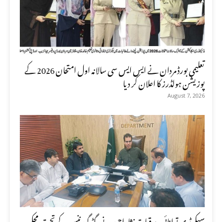
تعلیمی بورڈ مردان نے ایس ایس سی سالانہ اول امتحان 2026 کے
پوزیشن ہولڈرز کا اعلان کر دیا
August 7, 2026
سیکرٹری توانائی وبرقیات نثاراحمد نے گڈ گورننس کے تحت محکمہ