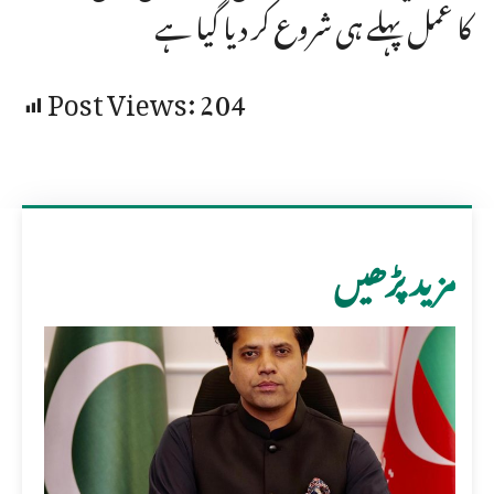
کا عمل پہلے ہی شروع کر دیا گیا ہے
Post Views:
204
مزید پڑھیں