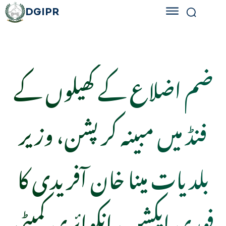
DGIPR
ضم اضلاع کے کھیلوں کے
فنڈ میں مبینہ کرپشن، وزیر
بلدیات مینا خان آفریدی کا
فوری ایکشن، انکوائری کمیٹی