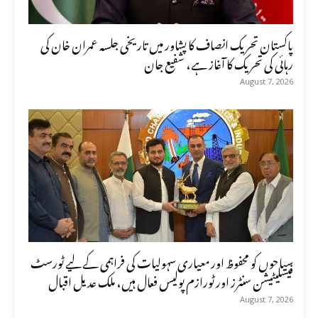
پاکستان تحریک انصاف کا پشاور میں تاریخی جلسہ عمران خان کی
رہائی کی تحریک کا آغاز ہے، شفیع جان
August 7, 2026
سیاحوں کو محفوظ اور معیاری سہولیات کی فراہمی کے لیے ٹورسٹ
فیسلیٹیشن سنٹرز اور ٹورازم پولیس فعال ہیں، ملک عدیل اقبال
August 7, 2026