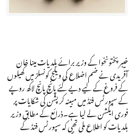
خیبرپختونخوا کے وزیر برائے بلدیات مینا خان
آفریدی نے ضم اضلاع کی ویلج کونسلز میں کھیلوں
کے فروغ کے لیے دیے گئے پانچ پانچ لاکھ روپے
کے سپورٹس فنڈ میں مبینہ کرپشن کی شکایات پر
فوری ایکشن لے لیا ہے۔ذرائع کے مطابق وزیر
بلدیات کو اطلاع ملی تھی کہ سپورٹس فنڈ کے