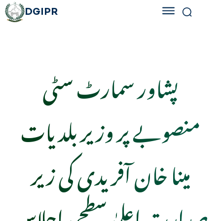
DGIPR
پشاور سمارٹ سٹی
منصوبے پر وزیر بلدیات
مینا خان آفریدی کی زیر
صدارت اعلیٰ سطحی اجلاس