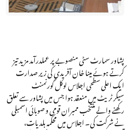
پشاور سمارٹ سٹی منصوبے پر عملدرآمد مزید تیز
کرتے ہوئے مینا خان آفریدی کی زیر صدارت
ایک اعلی سطحی اجلاس لوکل گورنمنٹ
سیکرٹریٹ میں منعقد ہوا جس میں پشاور سے تعلق
رکھنے والے منتخب ممبران قومی و صوبائی اسمبلی
نے شرکت کی۔ اجلاس میں محکمہ بلدیات،