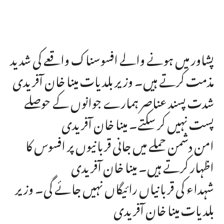
پشاور میں ہونے والے افسوسناک واقعے کی شدید
مذمت کرتے ہیں۔ وزیر بلدیات مینا خان آفریدی
شدت پسند عناصر ہمارے جوانوں کے حوصلے
پست نہیں کر سکتے۔ مینا خان آفریدی
امن دشمن حملے میں جانی قربانیوں پر افسوس کا
اظہار کرتے ہیں۔ مینا خان آفریدی
شہداء کی قربانیاں رائیگاں نہیں جائے گی۔ وزیر
بلدیات مینا خان آفریدی