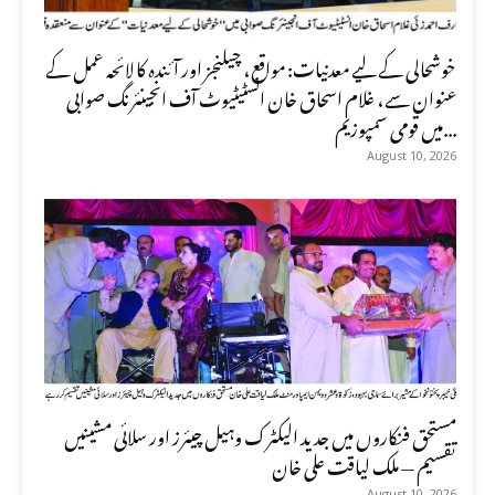
خوشحالی کے لیے معدنیات: مواقع، چیلنجز اور آئندہ کا لائحہ عمل کے
عنوان سے، غلام اسحاق خان انسٹیٹیوٹ آف انجینئرنگ صوابی
میں قومی سمپوزیم...
August 10, 2026
مستحق فنکاروں میں جدید الیکٹرک وہیل چیئرز اور سلائی مشینیں
تقسیم — ملک لیاقت علی خان
August 10, 2026