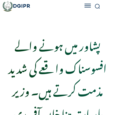
DGIPR
پشاور میں ہونے والے
افسوسناک واقعے کی شدید
مذمت کرتے ہیں۔ وزیر
بلدیات مینا خان آفریدی