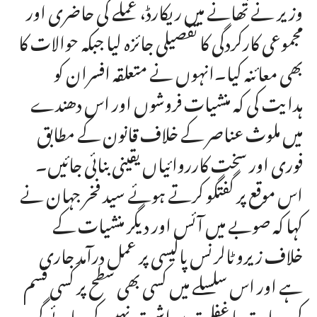
وزیر نے تھانے میں ریکارڈ، عملے کی حاضری اور
مجموعی کارکردگی کا تفصیلی جائزہ لیا جبکہ حوالات کا
بھی معائنہ کیا۔انہوں نے متعلقہ افسران کو
ہدایت کی کہ منشیات فروشوں اور اس دھندے
میں ملوث عناصر کے خلاف قانون کے مطابق
فوری اور سخت کارروائیاں یقینی بنائی جائیں۔
اس موقع پر گفتگو کرتے ہوئے سید فخر جہان نے
کہا کہ صوبے میں آئس اور دیگر منشیات کے
خلاف زیرو ٹالرنس پالیسی پر عمل درآمد جاری
ہے اور اس سلسلے میں کسی بھی سطح پر کسی قسم
کی رعایت یا غفلت برداشت نہیں کی جائے گی۔