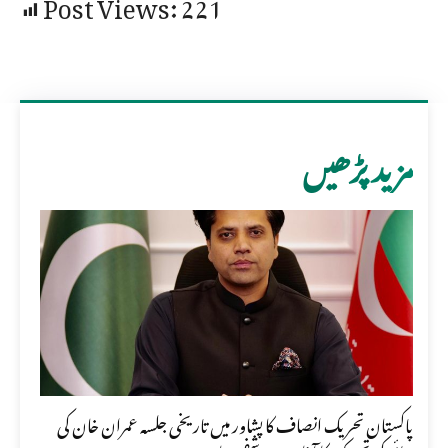
Post Views:
221
مزید پڑھیں
پاکستان تحریک انصاف کا پشاور میں تاریخی جلسہ عمران خان کی