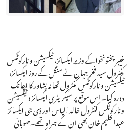
خیبرپختونخوا کے وزیر ایکسائز، ٹیکسیشن و نارکوٹکس
کنٹرول سید فخر جہان نے منگل کے روز ایکسائز،
ٹیکسیشن و نارکوٹکس کنٹرول تھانہ پشاور کا اچانک
دورہ کیا۔ اس موقع پر سیکریٹری ایکسائز و ٹیکسیشن
و نارکوٹکس کنٹرول خالد الیاس اور ڈی جی ایکسائز
عبدالحلیم خان بھی ان کے ہمراہ تھے۔صوبائی