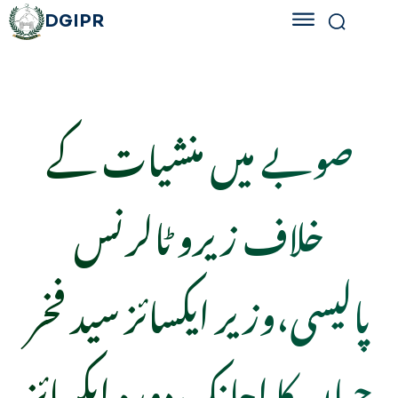
DGIPR
صوبے میں منشیات کے
خلاف زیرو ٹالرنس
پالیسی،وزیر ایکسائز سید فخر
جہان کا اچانک دورہ ایکسائز