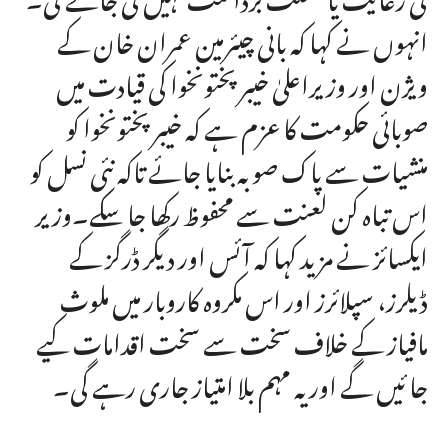
انہوں نے کہا کہ بانی چیئرمین عمران خان کے
ویژن اور وزیراعلیٰ خیبرپختونخوا کی قیادت میں
صوبائی حکومت کا عزم ہے کہ خیبرپختونخوا کو
منشیات سے پاک صوبہ بنایا جائے تاکہ نئی نسل کو
اس تباہ کن لعنت سے محفوظ رکھا جا سکے۔وزیر
ایکسائز نے مزید کہا کہ آئس اور دیگر ڈرگز کے
ڈیلرز، سپلائرز اور اس مکروہ کاروبار میں ملوث
مافیاز کے خلاف سخت سے سخت اقدامات کیے
جا ئیں گے اور یہ مہم بلا امتیاز جاری رہے گی۔