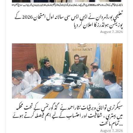
تعلیمی بورڈ مردان نے ایس ایس سی سالانہ اول امتحان 2026 کے
پوزیشن ہولڈرز کا اعلان کر دیا
August 7, 2026
سیکرٹری توانائی وبرقیات نثاراحمد نے گڈ گورننس کے تحت محکمہ
میں بہتری ، شفافیت اور احتساب کے لیے اہم فیصلہ کرتے ہوئے
تمام ماتحت...
August 7, 2026