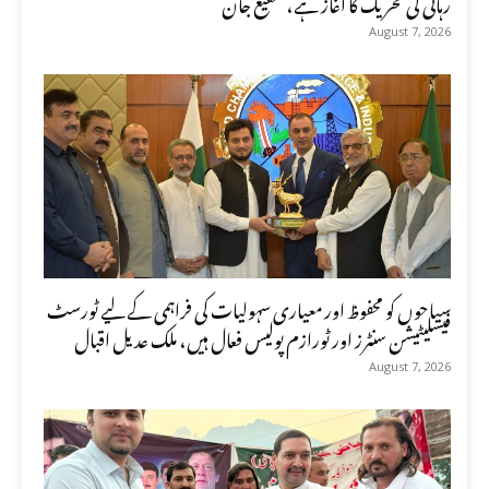
رہائی کی تحریک کا آغاز ہے، شفیع جان
August 7, 2026
سیاحوں کو محفوظ اور معیاری سہولیات کی فراہمی کے لیے ٹورسٹ
فیسلیٹیشن سنٹرز اور ٹورازم پولیس فعال ہیں، ملک عدیل اقبال
August 7, 2026