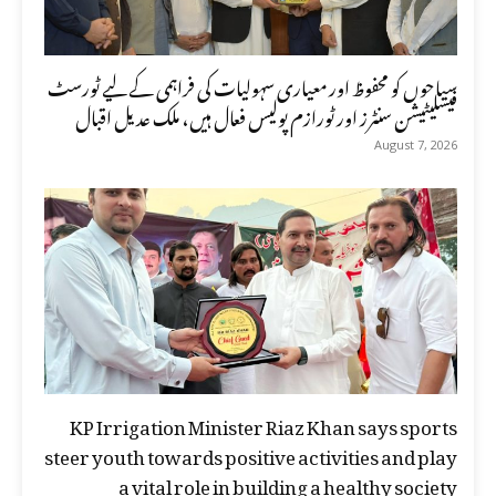
سیاحوں کو محفوظ اور معیاری سہولیات کی فراہمی کے لیے ٹورسٹ
فیسلیٹیشن سنٹرز اور ٹورازم پولیس فعال ہیں، ملک عدیل اقبال
August 7, 2026
KP Irrigation Minister Riaz Khan says sports
steer youth towards positive activities and play
a vital role in building a healthy society