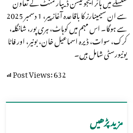
سلسلے میں ہائر ایجوکیشن ڈیپارٹمنٹ کے تعاون
سے ان سیمینارز کا باقاعدہ آغاز پیر، 1 دسمبر 2025
سے ہوگا۔ اس مہم میں کوہاٹ، ہری پور، شانگلہ،
کرک، سوات، ڈیرہ اسماعیل خان، بونیر، اور فاٹا
یونیورسٹی شامل ہیں۔
Post Views:
632
مزید پڑھیں