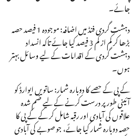
جائے۔
دہشت گردی فنڈ میں اضافہ: موجودہ 1 فیصد حصہ
بڑھا کر کم از کم 3 فیصد کیا جائے تاکہ انسداد
دہشت گردی کے اقدامات کے لیے وسائل بہتر
ہوں۔
کے پی کے حصے کا دوبارہ شمار: ساتویں ایوارڈ کو
آئینی طور پر درست کرنے کے لیے ضم شدہ
علاقوں کی آبادی اور رقبہ شامل کر کے کے پی کا
حصہ دوبارہ شمار کیا جائے، جو صوبے کی آبادی