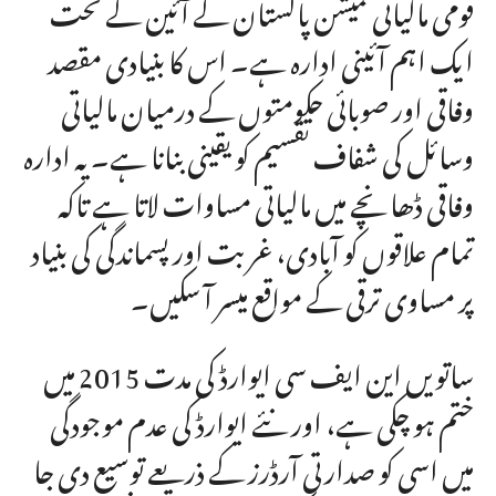
قومی مالیاتی کمیشن پاکستان کے آئین کے تحت
ایک اہم آئینی ادارہ ہے۔ اس کا بنیادی مقصد
وفاقی اور صوبائی حکومتوں کے درمیان مالیاتی
وسائل کی شفاف تقسیم کو یقینی بنانا ہے۔ یہ ادارہ
وفاقی ڈھانچے میں مالیاتی مساوات لاتا ہے تاکہ
تمام علاقوں کو آبادی، غربت اور پسماندگی کی بنیاد
پر مساوی ترقی کے مواقع میسر آ سکیں۔
ساتویں این ایف سی ایوارڈ کی مدت 2015 میں
ختم ہو چکی ہے، اور نئے ایوارڈ کی عدم موجودگی
میں اسی کو صدارتی آرڈرز کے ذریعے توسیع دی جا