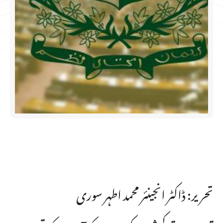
تحریر: ڈاکٹر انجینئر محمد اطہر سوری