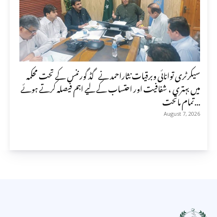
سیکرٹری توانائی وبرقیات نثاراحمد نے گڈ گورننس کے تحت محکمہ
میں بہتری ، شفافیت اور احتساب کے لیے اہم فیصلہ کرتے ہوئے
تمام ماتحت...
August 7, 2026