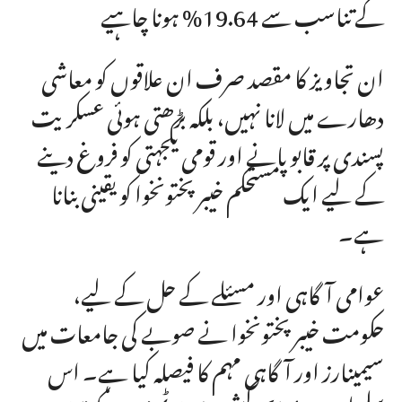
کے تناسب سے 19.64% ہونا چاہیے
ان تجاویز کا مقصد صرف ان علاقوں کو معاشی
دھارے میں لانا نہیں، بلکہ بڑھتی ہوئی عسکریت
پسندی پر قابو پانے اور قومی یکجہتی کو فروغ دینے
کے لیے ایک مستحکم خیبر پختونخوا کو یقینی بنانا
ہے۔
عوامی آگاہی اور مسئلے کے حل کے لیے،
حکومت خیبر پختونخوا نے صوبے کی جامعات میں
سیمینارز اور آگاہی مہم کا فیصلہ کیا ہے۔ اس