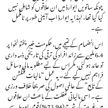
چونکہ ساتویں ایوارڈ میں ان علاقوں کو شامل نہیں
کیا گیا تھا، لہٰذا یہ ایوارڈ اب آئینی طور پر نامکمل
ہے۔
اس انضمام کے نتیجے میں، حکومت خیبر پختونخوا پر
6.4 ملین سے زائد افراد کی ترقی کی تاریخی ذمہ داری
تو عائد ہو گئی، مگر اس کے لیے مطلوبہ مالی وسائل
فراہم نہیں کیے گئے۔ یہ عمل “مالیات فنکشن
کے تابع” کے عالمی اصول کی صریحاً خلاف ورزی
ہے۔ اسی مالیاتی غفلت کے باعث ان علاقوں
میں غربت کی شرح (73.94%) قومی اوسط سے