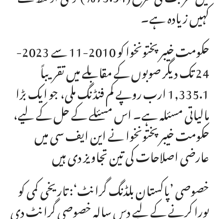
کہیں زیادہ ہے۔
حکومت خیبر پختونخوا کو 2010-11 سے 2023-
24 تک دیگر صوبوں کے مقابلے میں تقریباً
1,335.1 ارب روپے کم فنڈنگ ملی، جو ایک بڑا
مالیاتی مسئلہ ہے۔ اس مسئلے کے حل کے لیے،
حکومت خیبر پختونخوا نے
این ایف سی
میں
عارضی اصلاحات کی تین تجاویز دی ہیں
خصوصی ’پاکستان بلڈنگ گرانٹ‘: تاریخی کمی کو
پورا کرنے کے لیے
دس
سالہ خصوصی گرانٹ دی