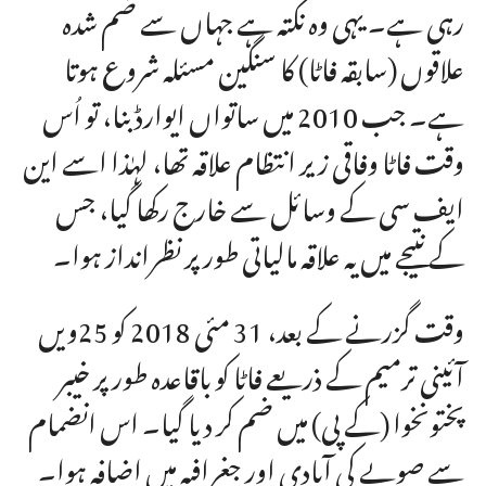
رہی ہے۔ یہی وہ نکتہ ہے جہاں سے ضم شدہ
علاقوں (سابقہ فاٹا) کا سنگین مسئلہ شروع ہوتا
ہے۔ جب 2010 میں ساتواں ایوارڈ بنا، تو اُس
وقت فاٹا وفاقی زیر انتظام علاقہ تھا، لہٰذا اسے
این
ایف سی
کے وسائل سے خارج رکھا گیا، جس
کے نتیجے میں یہ علاقہ مالیاتی طور پر نظرانداز ہوا۔
وقت گزرنے کے بعد، 31 مئی 2018 کو 25ویں
آئینی ترمیم کے ذریعے فاٹا کو باقاعدہ طور پر خیبر
پختونخوا (کے پی) میں ضم کر دیا گیا۔ اس انضمام
سے صوبے کی آبادی اور جغرافیہ میں اضافہ ہوا۔