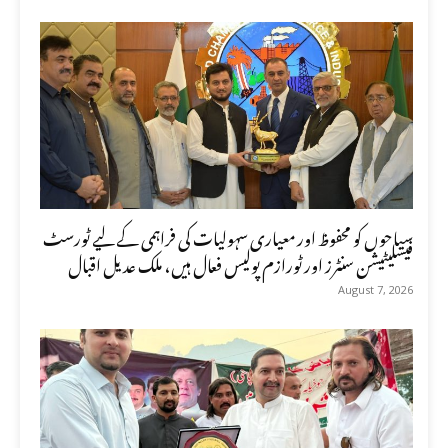
سیاحوں کو محفوظ اور معیاری سہولیات کی فراہمی کے لیے ٹورسٹ
فیسلیٹیشن سنٹرز اور ٹورازم پولیس فعال ہیں، ملک عدیل اقبال
August 7, 2026