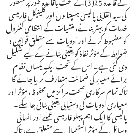
کے قاعدہ 25(3) کے تحت باقاعدہ طور پر منظور
کی۔یہ انقلابی پالیسی ہسپتالوں اور کلینیکل فارمیسی
خدمات کو بہتر بنانے، منشیات کے انتظامی کنٹرول
کو مضبوط کرنے اور ادویات سے متعلق قوانین و
ضوابط کے مؤثر نفاذ کو یقینی بنانے کے لیے تشکیل
دی گئی ہے۔ اس کے تحت ایک یکساں نظام
برائے معیارِ کی ضمانت متعارف کرایا جائے گا
تاکہ تمام سرکاری صحت مراکز میں محفوظ، مؤثر اور
معیاری ادویات کی دستیابی یقینی بنائی جا سکے۔
پالیسی کا ایک اہم پہلو فارمیسی عملے اور انسانی
وسائل کے مؤثر استعمال سے متعلق ہے، تاکہ