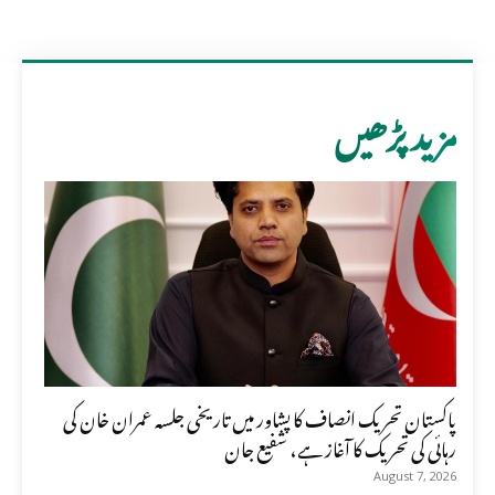
مزید پڑھیں
پاکستان تحریک انصاف کا پشاور میں تاریخی جلسہ عمران خان کی
رہائی کی تحریک کا آغاز ہے، شفیع جان
August 7, 2026