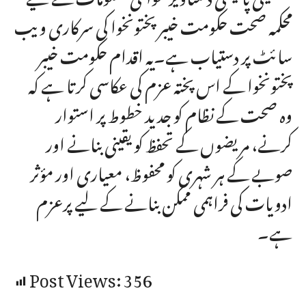
محکمہ صحت حکومت خیبر پختونخوا کی سرکاری ویب
سائٹ پر دستیاب ہے۔یہ اقدام حکومت خیبر
پختونخوا کے اس پختہ عزم کی عکاسی کرتا ہے کہ
وہ صحت کے نظام کو جدید خطوط پر استوار
کرنے، مریضوں کے تحفظ کو یقینی بنانے اور
صوبے کے ہر شہری کو محفوظ، معیاری اور مؤثر
ادویات کی فراہمی ممکن بنانے کے لیے پرعزم
ہے۔
Post Views:
356