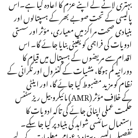
بہتری لانے کے اپنے عزم کا اعادہ کیا ہے۔اس
پالیسی کے تحت صوبے بھر کے ہسپتالوں اور
بنیادی صحت مراکز میں معیاری، مؤثر اور سستی
ادویات کی فراہمی کو یقینی بنایا جائے گا۔ اس
اقدام سے مریضوں کے ہسپتال میں قیام کا
دورانیہ کم ہوگا، منشیات کے کنٹرول اور نگرانی کے
نظام کو مزید مضبوط کیا جائے گا، اور اینٹی
مائیکروبیل ریزسٹنس (AMR) کے خلاف مؤثر
حکمت عملی اپنائی جائے گی تاکہ ادویات کا
استعمال سائنسی شواہد کی بنیاد پر کیا جا سکے۔
تفصیلی پالیسی دستاویز عوامی معلومات کے لیے