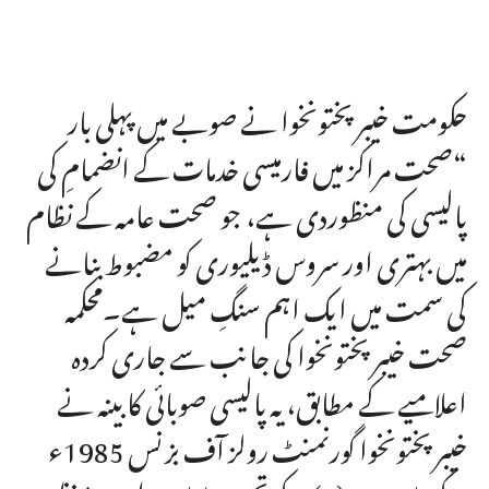
حکومت خیبر پختونخوا نے صوبے میں پہلی بار
“صحت مراکز میں فارمیسی خدمات کے انضمامِ کی
پالیسی کی منظوردی ہے، جو صحت عامہ کے نظام
میں بہتری اور سروس ڈیلیوری کو مضبوط بنانے
کی سمت میں ایک اہم سنگِ میل ہے۔محکمہ
صحت خیبر پختونخوا کی جانب سے جاری کردہ
اعلامیے کے مطابق، یہ پالیسی صوبائی کابینہ نے
خیبر پختونخوا گورنمنٹ رولز آف بزنس 1985ء