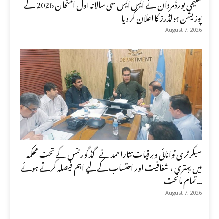
تعلیمی بورڈ مردان نے ایس ایس سی سالانہ اول امتحان 2026 کے
پوزیشن ہولڈرز کا اعلان کر دیا
August 7, 2026
سیکرٹری توانائی وبرقیات نثاراحمد نے گڈ گورننس کے تحت محکمہ
میں بہتری ، شفافیت اور احتساب کے لیے اہم فیصلہ کرتے ہوئے
تمام ماتحت...
August 7, 2026