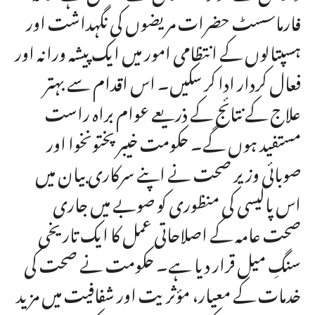
فارماسسٹ حضرات مریضوں کی نگہداشت اور
ہسپتالوں کے انتظامی امور میں ایک پیشہ ورانہ اور
فعال کردار ادا کر سکیں۔ اس اقدام سے بہتر
علاج کے نتائج کے ذریعے عوام براہ راست
مستفید ہوں گے۔ حکومت خیبر پختونخوا اور
صوبائی وزیر صحت نے اپنے سرکاری بیان میں
اس پالیسی کی منظوری کو صوبے میں جاری
صحت عامہ کے اصلاحاتی عمل کا ایک تاریخی
سنگِ میل قرار دیا ہے۔ حکومت نے صحت کی
خدمات کے معیار، مؤثریت اور شفافیت میں مزید