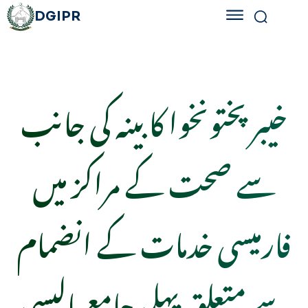
DGIPR
خیبر پختونخوا کابینہ کی جانب
سے صحت کے مراکز میں
فارمیسی خدمات کے انضمام
سے متعلق پہلی جامع پالیسی