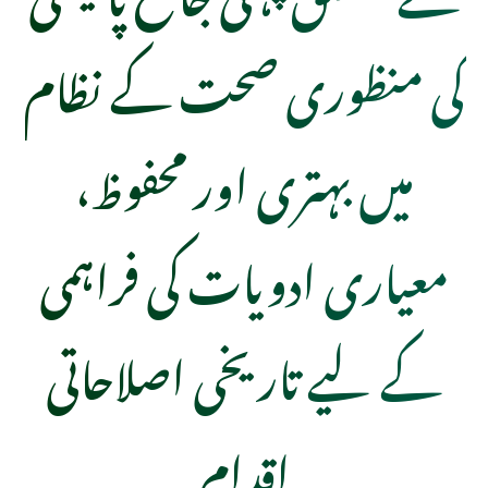
کی منظوری صحت کے نظام
میں بہتری اور محفوظ،
معیاری ادویات کی فراہمی
کے لیے تاریخی اصلاحاتی
اقدام