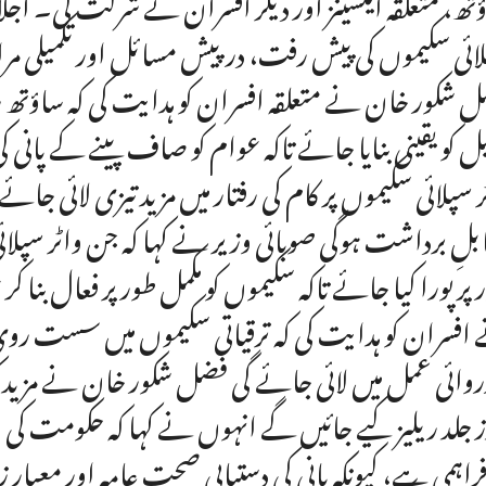
تھ، متعلقہ ایکسینز اور دیگر افسران نے شرکت کی۔ اجلا
ائی سکیموں کی پیش رفت، درپیش مسائل اور تکمیلی مراحل
 شکور خان نے متعلقہ افسران کو ہدایت کی کہ ساؤتھ ر
یل کو یقینی بنایا جائے تاکہ عوام کو صاف پینے کے پانی
ر سپلائی سکیموں پر کام کی رفتار میں مزید تیزی لائی جا
ابلِ برداشت ہوگی صوبائی وزیر نے کہا کہ جن واٹر سپلائ
 پر پورا کیا جائے تاکہ سکیموں کو مکمل طور پر فعال بنا کر
افسران کو ہدایت کی کہ ترقیاتی سکیموں میں سست ر
روائی عمل میں لائی جائے گی فضل شکور خان نے مزید کہ
ز جلد ریلیز کیے جائیں گے انہوں نے کہا کہ حکومت کی ا
فراہمی ہے، کیونکہ پانی کی دستیابی صحتِ عامہ اور معیارِ ز