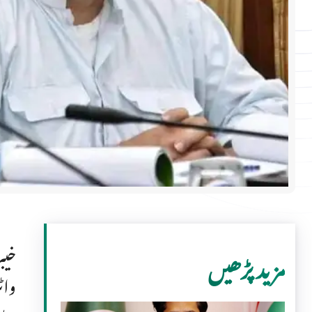
خیب
مزید پڑھیں
واٹ