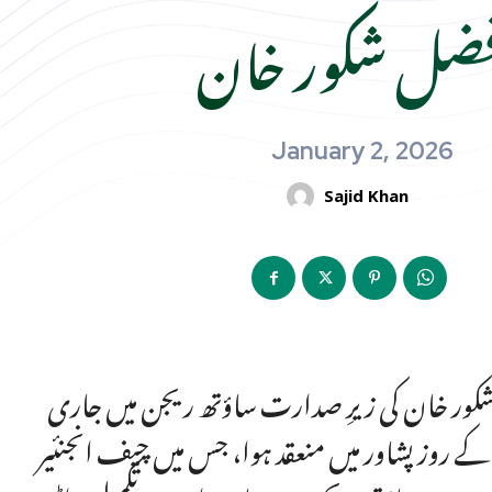
ضل شکور خان
January 2, 2026
Sajid Khan
 شکور خان کی زیرِ صدارت ساؤتھ ریجن میں جاری
 روز پشاور میں منعقد ہوا، جس میں چیف انجنئیر