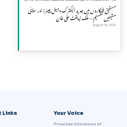
مستحق فنکاروں میں جدید الیکٹرک وہیل چیئرز اور سلائی
مشینیں تقسیم — ملک لیاقت علی خان
August 10, 2026
 Links
Your Voice
Proactive Dosclosure of