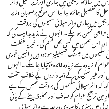
س میں ساؤتھ ریجن میں جاری اور زیرِ تکمیل واٹر
 کا تفصیلی جائزہ لیا گیا اس موقع پرصوبائی وزیر
یجن میں جاری واٹر سپلائی سکیموں کی بروقت
 کی فراہمی ممکن ہو سکے۔ انہوں نے مذید ہدایت کی کہ
ئے اور اس ضمن میں کسی بھی قسم کی تاخیر یا غفلت
ی سکیموں میں میسنگ فسیلیٹیز موجود ہیں، انہیں فوری
 عوام کو زیادہ سے زیادہ فائدہ پہنچایا جا سکے۔ انہوں
وی اور غیر سنجیدگی کے ذمہ داروں کے خلاف سخت
ا کہ واٹر سپلائی سکیموں کی بروقت تکمیل کے لیے
ولین ترجیح عوام کو صاف اور محفوظ پینے کے پانی
ندگی میں بہتری کا بنیادی ذریعہ ہے واٹر سپلائی