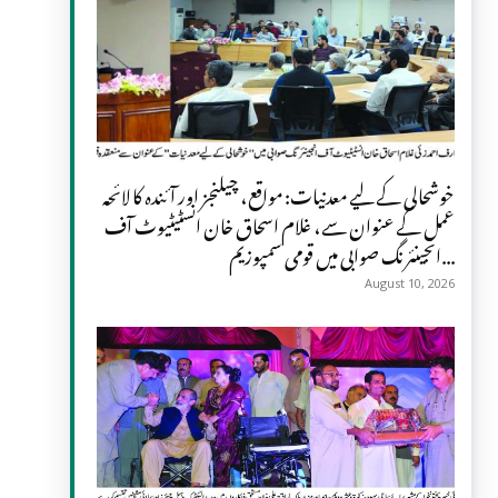
خوشحالی کے لیے معدنیات: مواقع، چیلنجز اور آئندہ کا لائحہ
عمل کے عنوان سے، غلام اسحاق خان انسٹیٹیوٹ آف
انجینئرنگ صوابی میں قومی سمپوزیم...
August 10, 2026