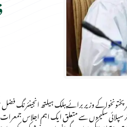
ف
ر پختونخوا کے وزیر برائے پبلک ہیلتھ انجینئرنگ فضل
ر سپلائی سکیموں سے متعلق ایک اہم اجلاس جمعرات کے