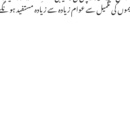
موں کی تکمیل سے عوام زیادہ سے زیادہ مستفید ہو نگ