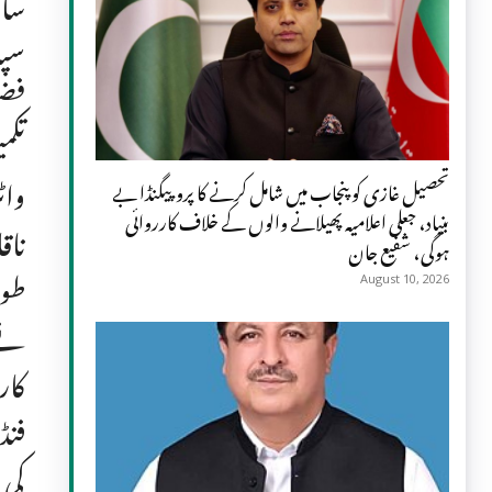
ساؤ
سپل
فضل
تکم
واٹ
تحصیل غازی کو پنجاب میں شامل کرنے کا پروپیگنڈا بے
بنیاد، جعلی اعلامیہ پھیلانے والوں کے خلاف کارروائی
ناق
ہوگی، شفیع جان
طور
August 10, 2026
نے 
کار
فنڈ
کی 