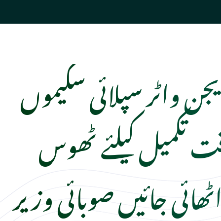
جن واٹر سپلائی سکیموں
قت تکمیل کیلئے ٹھوس
ٹھائی جائیں صوبائی وزیر