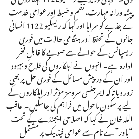
پیشہ ورانہ مہارت، نظم و ضبط اور عوامی خدمت
کے جذبے کو سراہا اور کہا کہ ریسکیو 1122 انسانی
جانوں کے تحفظ اور ہنگامی حالات میں فوری
ریسپانس کے حوالے سے صوبے کا قابلِ فخر
ادارہ ہے۔ انہوں نے اہلکاروں کی فلاح و بہبود
اور ان کے درپیش مسائل کے فوری حل پر بھی
زور دیا تاکہ ایمرجنسی سروسز مؤثر اور اہلکاروں کے
لیے پر سکون ماحول میں فراہم کی جاسکیں۔ عاقب
اللہ خان نے کہا کہ اصلاحی ایجنڈے کے تحت
“باور” کے نام سے عوامی فیڈ بیک پر مشتمل