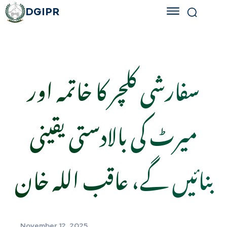
DGIPR
سفارشی کلچر کا خاتمہ اور
میرٹ کی بالادستی یقینی
بنائیں گے، عاقب اللہ خان
November 12, 2025