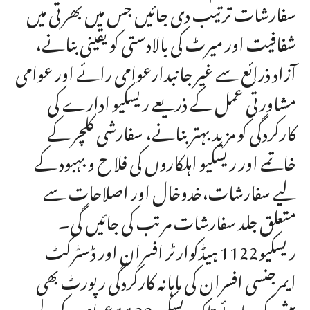
سفارشات ترتیب دی جائیں جس میں بھرتی میں
شفافیت اور میرٹ کی بالادستی کو یقینی بنانے،
آزاد ذرائع سے غیر جانبدارعوامی رائے اور عوامی
مشاورتی عمل کے ذریعے ریسکیو ادارے کی
کارکردگی کو مزید بہتر بنانے، سفارشی کلچر کے
خاتمے اور ریسکیو اہلکاروں کی فلا ح و بہبود کے
لیے سفارشات،خدوخال اور اصلاحات سے
متعلق جلد سفارشات مرتب کی جائیں گی۔
ریسکیو1122 ہیڈکوارٹر افسران اور ڈسٹرکٹ
ایمرجنسی افسران کی ماہانہ کارکردگی رپورٹ بھی
پیش کی جائے تاکہ ریسکیو 1122 عوام کے لیے