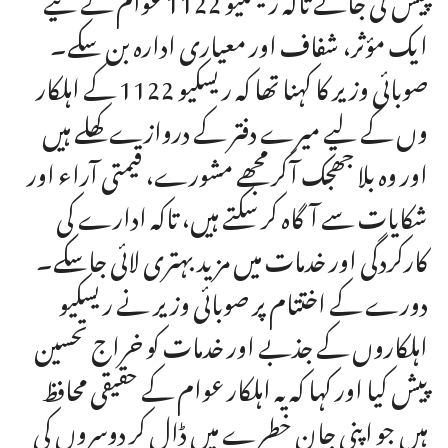
ایک مؤثر، شفاف اور معیاری ادارہ بن سکے۔
صوبائی وزیر کا کہنا تھا کہ ریسکیو 1122 کے اہلکار
وں کے لیے میرے دفتر کے دروازے کھلے ہیں
اور وہ بلا جھجک آکر مجھے مشورے، قیمتی آراء اور
شکایات سے آگاہ کر سکتے ہیں، تاکہ ادارے کی
کارکردگی اور خدمات میں مزید بہتری لائی جاسکے۔
دورے کے اختتام پر صوبائی وزیر نے ریسکیو
اہلکاروں کے جذبے اور خدمات کو خراج تحسین
پیش کیا اور کہا کہ یہ اہلکار عوام کے حقیقی محافظ
ہیں جو اپنی جان خطرے میں ڈال کر دوسروں کی