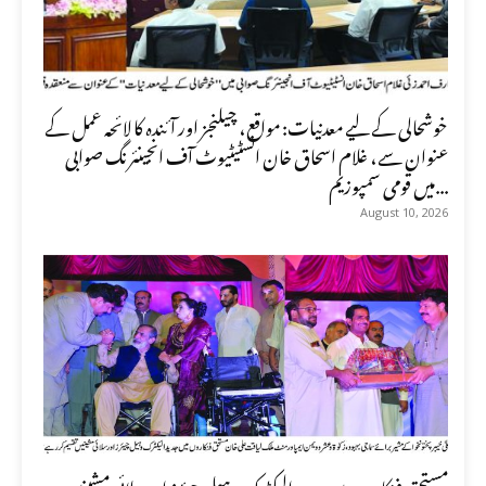
خوشحالی کے لیے معدنیات: مواقع، چیلنجز اور آئندہ کا لائحہ عمل کے
عنوان سے، غلام اسحاق خان انسٹیٹیوٹ آف انجینئرنگ صوابی
میں قومی سمپوزیم...
August 10, 2026
مستحق فنکاروں میں جدید الیکٹرک وہیل چیئرز اور سلائی مشینیں