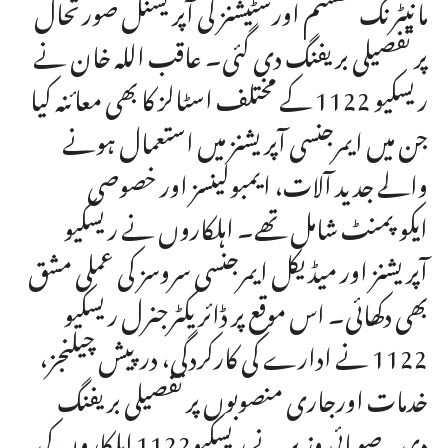
مانیٹرنگ سسٹم اورسٹیشنز کی آپریشنل صورتحال
پر تفصیلی بریفنگ دی گئی۔ عاقب اللہ خان نے
ریسکیو 1122 کے مختلف اسٹالز کا بھی معائنہ کیا
جن میں ایمرجنسی آپریشنز میں استعمال ہونے
والے جدید آلات، ایمبولینسز اور خصوصی
ایکوپمنٹ شامل تھے۔ اہلکاروں نے ریسکیو
آپریشنز اور میڈیکل ایمرجنسی سروسز کی عملی مشق
بھی دکھائی۔ اس موقع پر ڈائریکٹرجنرل ریسکیو
1122 نے ادارے کی کارکردگی، درپیش چیلنجز،
خدمات اورجاری منصوبوں پر تفصیلی بریفنگ
دی۔صوبائی وزیر نے ریسکیو1122 اہلکاروں کی