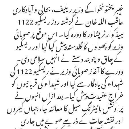
خیبر پختونخوا کے وزیر ریلیف، بحالی و آبادکاری
عاقب اللہ خان نے گزشتہ روز ریسکیو 1122
ہیڈکوارٹر پشاور کا دورہ کیا۔ اس موقع پر صوبائی
وزیر کو پھولوں کا گلدستہ پیش کیا گیا اور ریسکیو
کے چاق و چوبند دستے نے انہیں سلامی دی۔
دورے کا آغاز صوبائی وزیر نے ریسکیو 1122 کی
شہداء کی یادگار سے کیا اور شہداء کی قربانیوں کو
خراجِ عقیدت پیش کیا۔ بعد ازاں انہوں نے
پراونشل مانیٹرنگ سیل کا معائنہ کیا، جہاں کیمروں
اور نقشہ جات کے ذریعے صوبے میں جاری