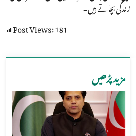
زندگی بچاتے ہیں۔
Post Views:
181
مزید پڑھیں