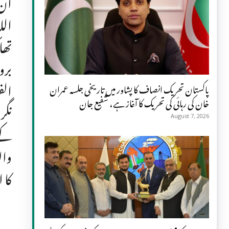
ان 
الل
تھا
برو
الف
پاکستان تحریک انصاف کا پشاور میں تاریخی جلسہ عمران
خان کی رہائی کی تحریک کا آغاز ہے، شفیع جان
August 7, 2026
کے 
وال
کا 