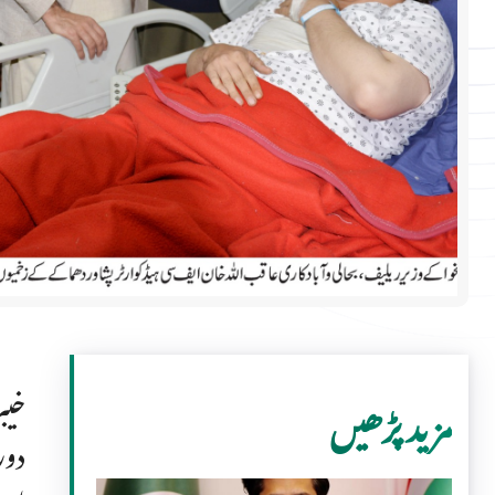
خیب
مزید پڑھیں
دور