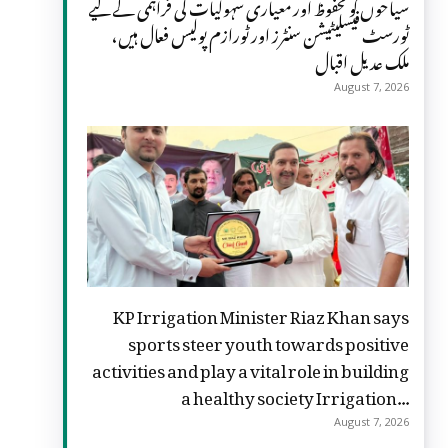
سیاحوں کو محفوظ اور معیاری سہولیات کی فراہمی کے لیے
ٹورسٹ فیسلیٹیشن سنٹرز اور ٹورازم پولیس فعال ہیں،
ملک عدیل اقبال
August 7, 2026
KP Irrigation Minister Riaz Khan says
sports steer youth towards positive
activities and play a vital role in building
a healthy society Irrigation...
August 7, 2026