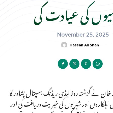
یوں کی عیادت کی
November 25, 2025
Hassan Ali Shah
لہ خان نے گزشتہ روز لیڈی ریڈنگ ہسپتال پشاور کا
می اہلکاروں اور شہریوں کی خیریت دریافت کی اور