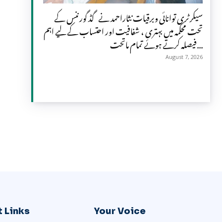
سیکرٹری توانائی وبرقیات نثاراحمد نے گڈ گورننس کے
تحت محکمہ میں بہتری ، شفافیت اور احتساب کے لیے اہم
فیصلہ کرتے ہوئے تمام ماتحت...
August 7, 2026
 Links
Your Voice