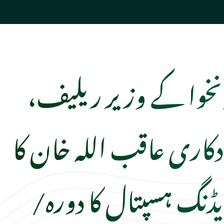
ونخوا کے وزیر ریلیف،
ادکاری عاقب اللہ خان کا
ڈنگ ہسپتال کا دورہ/