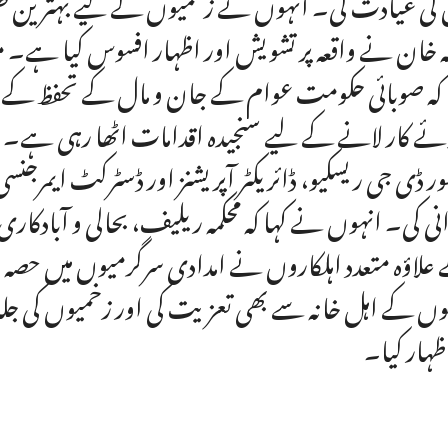
کی عیادت کی۔ انہوں نے زخمیوں کے لیے بہترین طبی
ہ خان نے واقعہ پر تشویش اور اظہار افسوس کیا ہے۔ م
 کہ صوبائی حکومت عوام کے جان و مال کے تحفظ کے ل
ئے کار لانے کے لیے سنجیدہ اقدامات اٹھا رہی ہے۔ وزیر
ور ڈی جی ریسکیو، ڈائریکٹر آپریشنز اور ڈسٹرکٹ ایمرجنس
علاؤہ متعدد اہلکاروں نے امدادی سرگرمیوں میں حصہ 
وں کے اہل خانہ سے بھی تعزیت کی اور زخمیوں کی جل
اظہار کیا۔