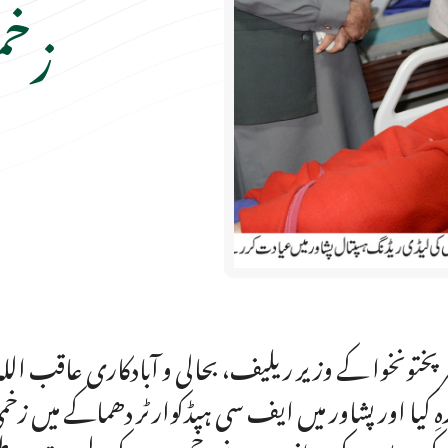
زخم
ر پختونخوا کے وزیر ریلیف، بحالی و آبادکاری عاقب ال
ہِ کیا اور پشاور میں ایف سی ہیڈکوارٹر دھماکے میں زخ