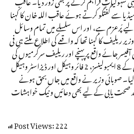
 سہولیات فراہم کرنے پر بھی زور دیا۔ عاقب
یڈیا سے گفتگو کرتے ہوئے عاقب اللہ خان کا کہنا
یے پُرعزم ہے، اور اس سلسلے میں تمام وسائل
 ریلیف کا کہنا تھا کہ واقعے کی اطلاع ملتے ہی فی
ی آفیسر جائے واقع پرپہنچے اور ریلیف سرگرمیوں کی
نگرانی کی۔ انہوں نے کہا کہ محکمہ ریلیف، بحالی و آبادکاری کے 8 ایمبولینسز، 2 فائر وہیکل اور ڈیزاسٹر وہیکل
لیا۔ صوبائی وزیر نے واقع میں جاں بحق ہونے
د صحت یابی کے لیے بھی دعائیں و نیک خواہشات
Post Views:
222