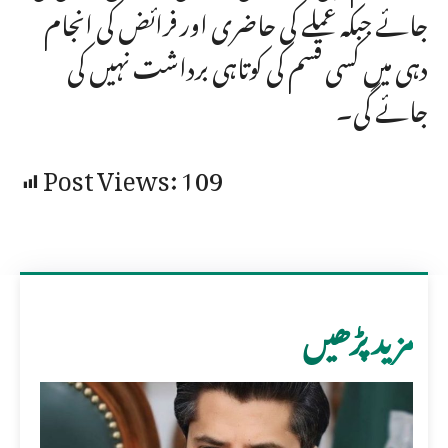
جائے جبکہ عملے کی حاضری اور فرائض کی انجام
دہی میں کسی قسم کی کوتاہی برداشت نہیں کی
جائے گی۔
Post Views:
109
مزید پڑھیں