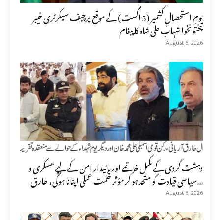
یومِ استحصالِ کشمیر (5 اگست) کے موقع پرچیف سیکرٹری خیبر
پختونخوا شہاب علی شاہ کا پیغام
August 6, 2026
دہشت گردی کے مکمل خاتمے اور پائیدار امن کے لیے عسکری و
سیاسی قیادت کو متحد ہو کر مؤثر حکمت عملی اپنانا ہوگی، طارق...
August 6, 2026