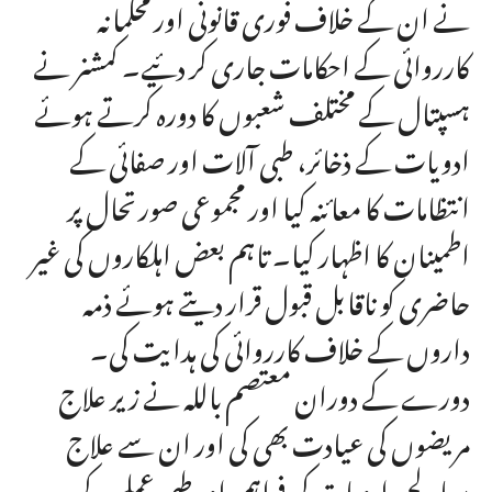
نے ان کے خلاف فوری قانونی اور محکمانہ
کارروائی کے احکامات جاری کر دئیے۔ کمشنر نے
ہسپتال کے مختلف شعبوں کا دورہ کرتے ہوئے
ادویات کے ذخائر، طبی آلات اور صفائی کے
انتظامات کا معائنہ کیا اور مجموعی صورتحال پر
اطمینان کا اظہار کیا۔ تاہم بعض اہلکاروں کی غیر
حاضری کو ناقابل قبول قرار دیتے ہوئے ذمہ
داروں کے خلاف کارروائی کی ہدایت کی۔
دورے کے دوران معتصم باللہ نے زیر علاج
مریضوں کی عیادت بھی کی اور ان سے علاج
معالجے، ادویات کی فراہمی اور طبی عملے کے