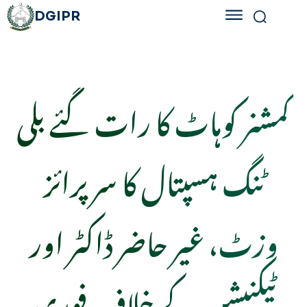
DGIPR
کمشنر کوہاٹ کا رات گئے بلی
ٹنگ ہسپتال کا سرپرائز
وزٹ، غیر حاضر ڈاکٹر اور
ٹیکنیشن کے خلاف فوری