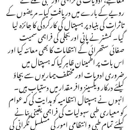
رویے کے بارے میں دریافت کیا۔ مریضوں کے
تاثرات کی بنیاد پر ہسپتال کی کارکردگی کا جائزہ لیا
گیا۔ کمشنر نے پانی اور بجلی کی فراہمی سمیت
صفائی ستھرائی کے انتظامات کا بھی معائنہ کیا اور
اس بات پر اطمینان ظاہر کیا کہ ہسپتال میں
ضروری ادویات اور مختلف بیماریوں سے بچاؤ
کیلئے درکار ویکسینز وافر مقدار میں دستیاب ہیں۔
انہوں نے ہسپتال انتظامیہ کو ہدایت کی کہ عوام
کو معیاری طبی سہولیات کی فراہمی یقینی بنانے
کیلئے تمام طبی و انتظامی امور کی مسلسل نگرانی کی