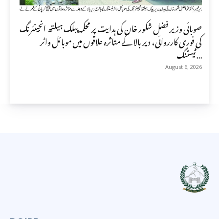
صوبائی وزیر فضل شکور خان کی ہدایت پر محکمہ پبلک ہیلتھ انجینئرنگ
کی فوری کارروائی، دیر بالا کے متاثرہ علاقوں میں موبائل واٹر
ٹیسٹنگ...
August 6, 2026