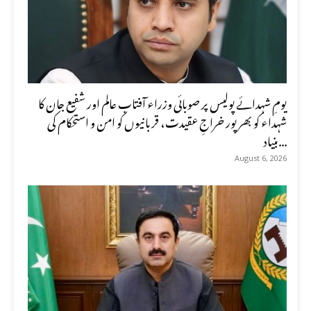
یومِ شہدائے پولیس پر صوبائی وزراء آفتاب عالم اور شفیع جان کا
شہداء کو بھرپور خراجِ عقیدت، قربانیوں کو امن و استحکام کی
بنیاد...
August 6, 2026