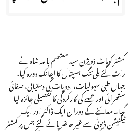
کمشنر کوہاٹ ڈویژن سید معتصم باللہ شاہ نے
رات گئے بلی ٹنگ ہسپتال کا اچانک دورہ کیا،
جہاں طبی سہولیات، ادویات کی دستیابی، صفائی
ستھرائی اور عملے کی کارکردگی کا تفصیلی جائزہ لیا
گیا۔ معائنے کے دوران ایک ڈاکٹر اور ایک
ٹیکنیشن ڈیوٹی سے غیر حاضر پائے گئے جس پر کمشنر