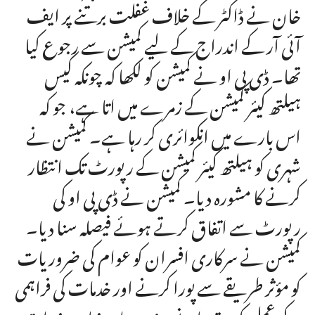
خان نے ڈاکٹر کے خلاف غفلت برتنے پر ایف
آئی آر کے اندراج کے لیے کمیشن سے رجوع کیا
تھا۔ ڈی پی او نے کمیشن کو لکھا کہ چونکہ کیس
ہیلتھ کیئر کمیشن کے زمرے میں اتا ہے، جو کہ
اس بارے میں انکوائری کر رہا ہے۔ کمیشن نے
شہری کو ہیلتھ کیئر کمیشن کے رپورٹ تک انتظار
کرنے کا مشورہ دیا۔ کمیشن نے ڈی پی او کی
رپورٹ سے اتفاق کرتے ہوئے فیصلہ سنا دیا۔
کمیشن نے سرکاری افسران کو عوام کی ضروریات
کو مؤثر طریقے سے پورا کرنے اور خدمات کی فراہمی
کے عمل کو بہتر بنانے پر زور دیا۔ بنیادی خدمات