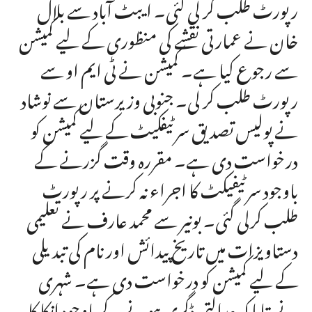
رپورٹ طلب کر لی گئی۔ ایبٹ آباد سے بلال
خان نے عمارتی نقشے کی منظوری کے لیے کمیشن
سے رجوع کیا ہے۔ کمیشن نے ٹی ایم او سے
رپورٹ طلب کر لی۔ جنوبی وزیرستان سے نوشاد
نے پولیس تصدیق سرٹیفکیٹ کے لیے کمیشن کو
درخواست دی ہے۔ مقررہ وقت گزرنے کے
باوجود سرٹیفیکٹ کا اجراء نہ کرنے پر رپورٹ
طلب کرلی گئی۔ بونیر سے محمد عارف نے تعلیمی
دستاویزات میں تاریخ پیدائش اور نام کی تبدیلی
کے لیے کمیشن کو درخواست دی ہے۔ شہری
نے بتایا کہ عدالتی ڈگری ہونے کے باوجود انکا کا