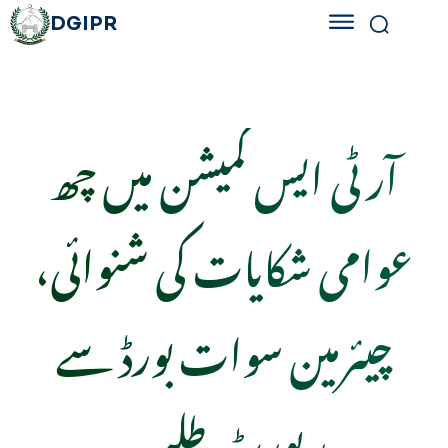
DGIPR
آر ٹی ایس کمیشن میں چھ
عوامی شکایات کی شنوائی،
چیئرمین سوات بورڈ سے
رپورٹ طلب