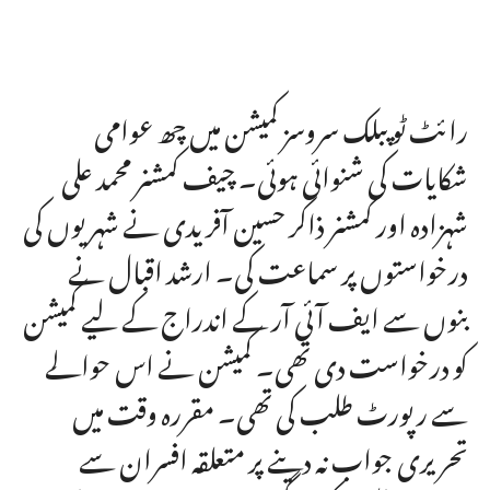
رائٹ ٹو پبلک سروسز کمیشن میں چھ عوامی
شکایات کی شنوائی ہوئی۔ چیف کمشنر محمد علی
شہزادہ اور کمشنر ذاکر حسین آفریدی نے شہریوں کی
درخواستوں پر سماعت کی۔ ارشد اقبال نے
بنوں سے ایف آئی آر کے اندراج کے لیے کمیشن
کو درخواست دی تھی۔ کمیشن نے اس حوالے
سے رپورٹ طلب کی تھی۔ مقررہ وقت میں
تحریری جواب نہ دینے پر متعلقہ افسران سے