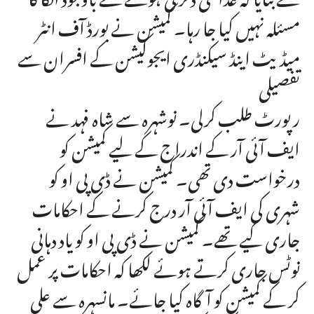
مسئلہ نہیں کیا جا رہا۔ کمیشن نے بورڈ آف انٹر
میڈیٹ اینڈ سیکنڈری ایجوکیشن کے افسران سے
تفصیلی
رپورٹ طلب کرلی۔ نوشہرہ سے شاہ فہد نے
ایف آئی آر کے اندراج کے لیے کمیشن کو
درخواست دی تھی۔ کمیشن نے ڈی پی او کو
شہری کی ایف آئی آر درج کرنے کے احکامات
جاری کیے تھے۔ کمیشن نے ڈی پی او کو یاد دہانی
نوٹس جاری کرتے ہوئے لکھا کہ احکامات پر عمل
کر کے کمیشن کو آگاہ کیا جائے۔ مانسہرہ سے علی