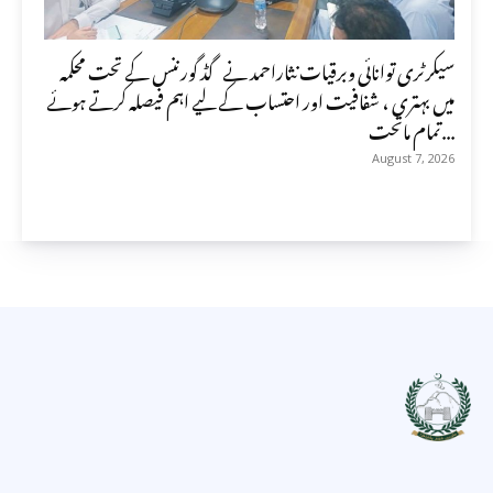
سیکرٹری توانائی وبرقیات نثاراحمد نے گڈ گورننس کے تحت محکمہ
میں بہتری ، شفافیت اور احتساب کے لیے اہم فیصلہ کرتے ہوئے
تمام ماتحت...
August 7, 2026