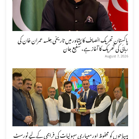
پاکستان تحریک انصاف کا پشاور میں تاریخی جلسہ عمران خان کی
رہائی کی تحریک کا آغاز ہے، شفیع جان
August 7, 2026
سیاحوں کو محفوظ اور معیاری سہولیات کی فراہمی کے لیے ٹورسٹ