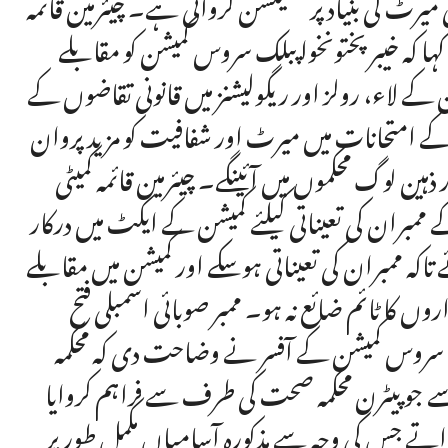
 میرٹ کی بنیاد پر سلیکشن کرواتی ہے۔ چیئرمین قائمہ
ہا کہ خیبرپختونخوا پبلک سروس کمیشن کو مقابلے
ن کے لاء، رولز اور ریگولیشنز میں قانونی تقاضوں کے
 امتحانات میں میرٹ اور شفافیت کو مزید پروان
ذہین لوگ محکموں میں آئینگے۔ چیئرمین قائمہ کمیٹی
 ممبران کی تعیناتی کیلئے کمیشن کے ایکٹ میں درکار
تاکہ ممبران کی تعیناتی ہوسکے اور کمیشن میں مقابلے
 کا ٹائم ضائع نہ ہو۔ ممبر صوبائی اسمبلی فتح
بلک سروس کمیشن کے آفسر نے وضاحت دی کہ محکمہ
جو پیٹرن محکمہ صحت کی طرف سے فراہم کروایا
اتے جس کی وجہ سے مذکورہ آسامیاں مکمل طور پر