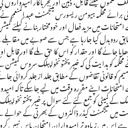
لف محکموں کیلئے قابل، ذہین اور تجرباکار امیدواروں کی
ٹی برائے محکمہ ہیومن ریسورس مینجمنٹ عبد المنعم نے ک
امتحانات میں مزید فعال اور خودمختار بنانے کیلئے کمیش
بق ردوبدل کیا جارہا ہے جس سے صوبے میں مقابلے کے
ایا جائے گا اور حقدار کو اس کا حق ملے گا اور قابل اور 
محکمہ کو ہدایت کی کہ خیبرپختونخوا پبلک سروس کمیشن کے
میم کو قانونی تقاضوں کے مطابق جلد از جلد کروائی جائے 
امتحانات اپنے مقررہ وقت میں لیے جاسکے تاکہ امیدواروں
لک کے کمیٹی کو جمع کئے گئے سوال پر خیبرپختونخوا پ
 میں منیجمنٹ کیڈر ڈاکٹروں کے بھرتی کے حوالے سے 
 ہے اس میں زیادہ تر امیدواران امتحان پاس نہیں کرو