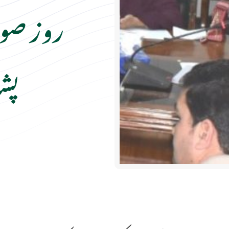
روز صوب
پشا