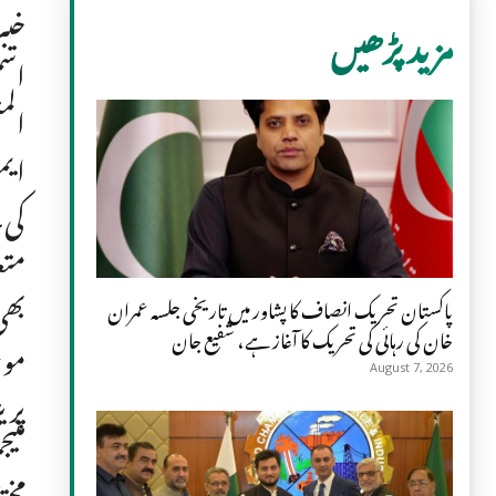
خیب
مزید پڑھیں
اسم
الم
ایم
کی۔
متع
بھی
پاکستان تحریک انصاف کا پشاور میں تاریخی جلسہ عمران
خان کی رہائی کی تحریک کا آغاز ہے، شفیع جان
موج
August 7, 2026
پری
منی