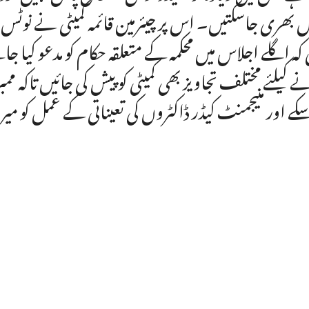
ں بھری جاسکتیں۔ اس پر چیئرمین قائمہ کمیٹی نے نوٹ
کہ اگلے اجلاس میں محکمہ کے متعلقہ حکام کو مدعو کیا جا
ے کیلئے مختلف تجاویز بھی کمیٹی کو پیش کی جائیں تاکہ م
کے اور منیجمنٹ کیڈر ڈاکٹروں کی تعیناتی کے عمل کو می