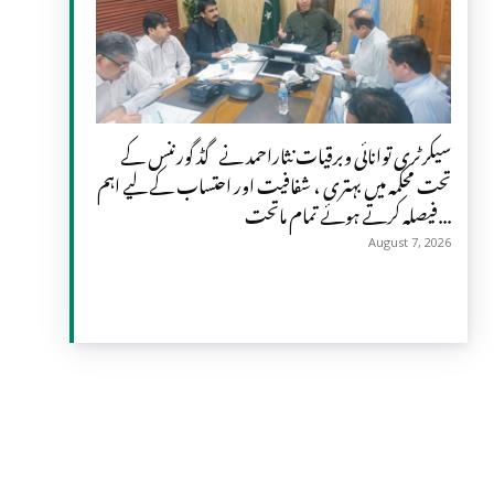
سیکرٹری توانائی وبرقیات نثاراحمد نے گڈ گورننس کے
تحت محکمہ میں بہتری ، شفافیت اور احتساب کے لیے اہم
فیصلہ کرتے ہوئے تمام ماتحت...
August 7, 2026