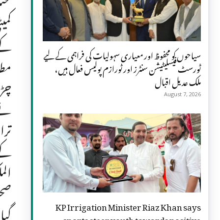
مخت
کمی
کے 
سیاحوں کو محفوظ اور معیاری سہولیات کی فراہمی کے لیے
مطا
ٹورسٹ فیسلیٹیشن سنٹرز اور ٹورازم پولیس فعال ہیں،
ملک عدیل اقبال
چڑھ
August 7, 2026
نے 
ترا
کے 
الم
صحت
KP Irrigation Minister Riaz Khan says
گیا
sports steer youth towards positive