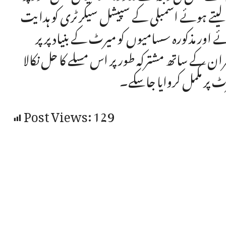
س لیتے ہوئے اسمبلی کے سپیشل سیکرٹری کو ہدایت
ئے اور مذکورہ سسامیوں کو میرٹ کے بنیاد پر پر
مبران کے ساتھ مشترکہ طور پر اس مسلے کا حل نکالا
رٹ پر مکمل کروایا جاسکے۔
Post Views:
129