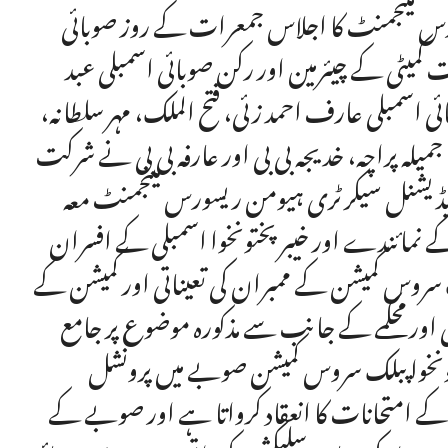
ریسورس مینجمنٹ کا اجلاس جمعرات کے روز صوبائی
کمیٹی کے چیئرمین اور رکن صوبائی اسمبلی عبد
ی اسمبلی عارف احمد زئی، فتح الملک، مہر سلطانہ،
ہ پراچہ، خدیجہ بی بی اور عارفہ بی بی نے شرکت
ڈیشنل سیکرٹری ہیومن ریسورس مینجمنٹ معہ
کے نمائندے اور خیبر پختونخوا اسمبلی کے افسران
 سروس کمیشن کے ممبران کی تعیناتی اور کمیشن کے
 اور محکمے کے جانب سے مذکورہ موضوع پر جامع
تونخوا پبلک سروس کمیشن صوبے میں پرونشل
کے امتحانات کا انعقاد کرواتا ہے اور صوبے کے