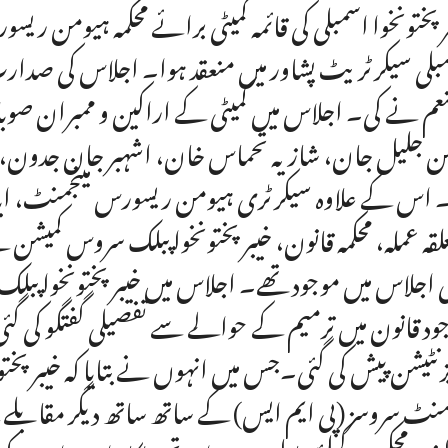
ر پختونخوا اسمبلی کی قائمہ کمیٹی برائے محکمہ ہیومن 
بلی سیکرٹریٹ پشاور میں منعقد ہوا۔ اجلاس کی صدارت 
نعم نے کی۔ اجلاس میں کمیٹی کے اراکین و ممبران صوبائ
ن جلیل جان، شازیہ تحماس خان، اشہبر جان جدون، جمیل
 اس کے علاوہ سیکرٹری ہیومن ریسورس مینجمنٹ، ای
لقہ عملہ، محکمہ قانون، خیبرپختونخوا پبلک سروس کمیشن 
 اجلاس میں موجود تھے۔ اجلاس میں خیبرپختونخوا پبلک
ود قانون میں ترمیم کے حوالے سے تفصیلی گفتگو کی گئی
زنٹیشن پیش کی گئی۔جس میں انہوں نے بتایا کہ خیبرپخ
جمنٹ سروسز (پی ایم ایس) کے ساتھ ساتھ دیگر مقابلے 