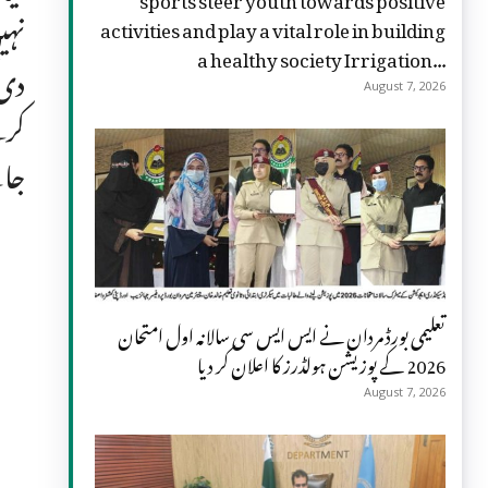
نہی
activities and play a vital role in building
a healthy society Irrigation...
دی 
August 7, 2026
کرن
جاس
تعلیمی بورڈ مردان نے ایس ایس سی سالانہ اول امتحان
2026 کے پوزیشن ہولڈرز کا اعلان کر دیا
August 7, 2026