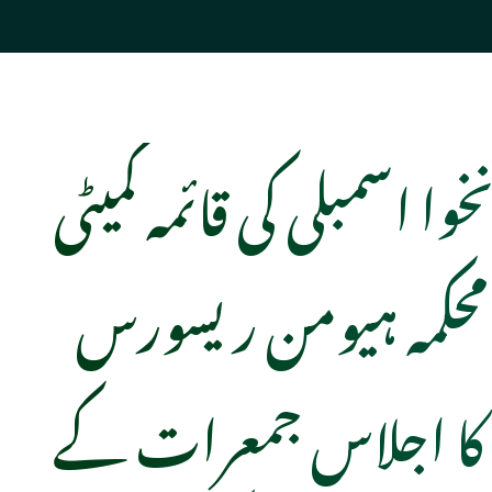
خوا اسمبلی کی قائمہ کمیٹی
محکمہ ہیومن ریسورس
 کا اجلاس جمعرات کے