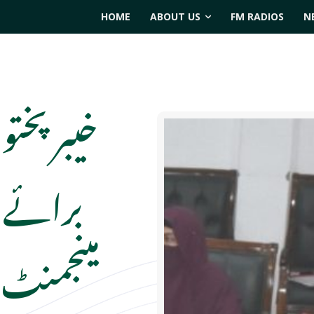
HOME
ABOUT US
FM RADIOS
N
خیبر پختون
برائے 
مینجمنٹ