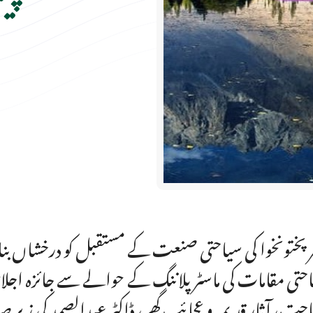
ر پختونخوا کی سیاحتی صنعت کے مستقبل کو درخشاں
حتی مقامات کی ماسٹر پلاننگ کے حوالے سے جائزہ اجل
حت، آثار قدیمہ و عجائب گھر، ڈاکٹر عبدالصمد کی زیر