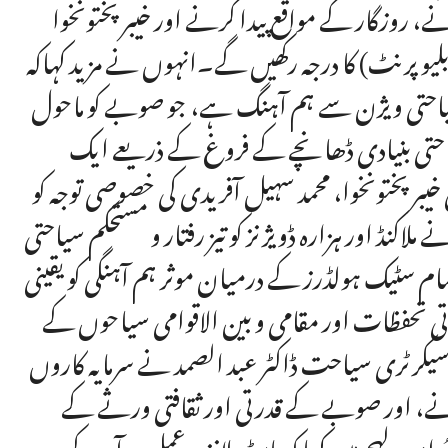
کرنے، روزگار کے مواقع پیدا کرنے اور خیبر پختونخوا
 (بلیو پرنٹ) کا درجہ رکھیں گے۔انہوں نے مزید کہاکہ
ے سیاحتی ویژن سے ہم آہنگ ہے، جو صوبے کو ماحول
سیاحتی بنیادی ڈھانچے کے فروغ کے ذریعے ایک
 خیبر پختونخوا، محمد سہیل آفریدی کی خصوصی توجہ کو
اکنڈ اور ہزارہ ڈویژنز کو تیز رفتار و مستحکم سیاحتی
مام سٹیک ہولڈرز کے درمیان موثر ہم آہنگی کو یقینی
اتی تحفظات اور مقامی و بین الاقوامی سیاحوں کے
ے۔سیکرٹری سیاحت ڈاکٹر عبد الصمد نے سرمایہ کاروں
انے، اور صوبے کے قدرتی اور ثقافتی ورثے کے
لہجے میں کہا کہ ماسٹر پلانز پر عمل درآمد کے بعد،