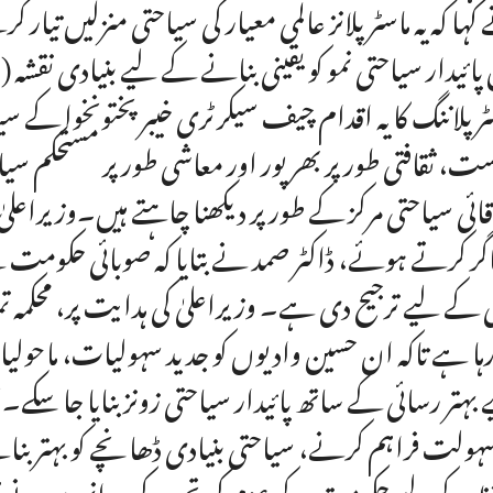
کہا کہ یہ ماسٹر پلانز عالمی معیار کی سیاحتی منزلیں تیار 
 پائیدار سیاحتی نمو کو یقینی بنانے کے لیے بنیادی نقشہ
ٹر پلاننگ کا یہ اقدام چیف سیکرٹری خیبر پختونخوا ک
ت، ثقافتی طور پر بھرپور اور معاشی طور پر مستحکم 
قائی سیاحتی مرکز کے طور پر دیکھنا چاہتے ہیں۔وزیراعلیٰ
گر کرتے ہوئے، ڈاکٹر صمد نے بتایا کہ صوبائی حکومت نے مل
ی کے لیے ترجیح دی ہے۔ وزیراعلیٰ کی ہدایت پر، محکمہ ت
 رہا ہے تاکہ ان حسین وادیوں کو جدید سہولیات، ماحولی
 بہتر رسائی کے ساتھ پائیدار سیاحتی زونز بنایا جا سک
سہولت فراہم کرنے، سیاحتی بنیادی ڈھانچے کو بہتر بن
ظ کے لیے حکومت کے عزم کی تجدید کی۔ انہوں نے پُرامید 