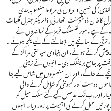
ٹہ کنڈی) کی حسین وادیوں کی مربوط منصوبہ بندی
 جنرل کاغان ڈویلپمنٹ اتھارٹی، ڈائریکٹر جنرل گلیات
نگ کے لیے مامور کنسلٹنگ فرمز کے نمائندوں نے
ر ترقی کے سانچے میں ڈھالنے کے لیے یکجا ہوئے۔
ہ پیش کرتے ہوئے، ان بنیادی سیاحتی مراکز کے
ش رفت پر جامع بریفنگ دی۔ انہوں نے زمینی
چے کے خاکے، اور ان منصوبوں میں شامل کیے جا
 ماحول دوست اور کمیونٹی کو شامل کرنے والی
عیار اور اب تک حاصل کیے گئے سنگ میل کو
رپورٹیں مکمل کرنے کی اہمیت پر زور دیا۔ انہوں