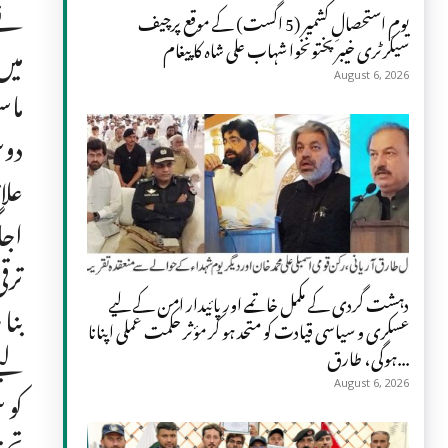
نے 
یومِ استحصالِ کشمیر (5 اگست) کے موقع پرچیف
سیکرٹری خیبر پختونخوا شہاب علی شاہ کا پیغام
میں
August 6, 2026
ماس
دوس
علا
اجا
ترق
دہشت گردی کے مکمل خاتمے اور پائیدار امن کے لیے
بنا
عسکری و سیاسی قیادت کو متحد ہو کر مؤثر حکمت عملی اپنانا
لیے
ہوگی، طارق...
کو 
August 6, 2026
تحف