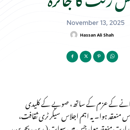
November 13, 2025
Hassan Ali Shah
 بنانے کے عزم کے ساتھ، صوبے کے کلیدی
اس منعقد ہوا۔ یہ اہم اجلاس سیکرٹری ثقافت،
ِ صدارت منعقد ہوا، جس میں سوات (مدین، بحرین،