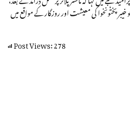
یبر پختونخوا کی معیشت اور روزگار کے مواقع میں
Post Views:
278