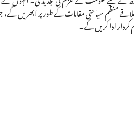
علاقے منظم سیاحتی مقامات کے طور پر ابھریں گے، جو خ
 کردار ادا کریں گے۔