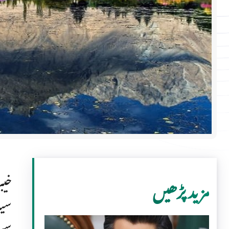
خیب
مزید پڑھیں
سیا
سیا