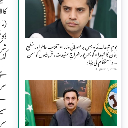
کال
(ما
ڈوی
شرک
یومِ شہدائے پولیس پر صوبائی وزراء آفتاب عالم اور شفیع
جان کا شہداء کو بھرپور خراجِ عقیدت، قربانیوں کو امن
کنس
و استحکام کی بنیاد...
لیے
August 6, 2026
سرو
نے 
سیا
سرا