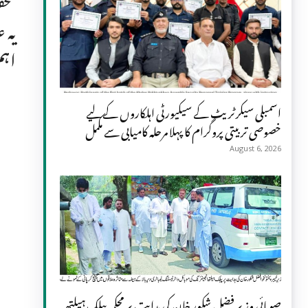
یہ 
اہم
اسمبلی سیکرٹریٹ کے سیکیورٹی اہلکاروں کے لیے
خصوصی تربیتی پروگرام کا پہلا مرحلہ کامیابی سے مکمل
August 6, 2026
صوبائی وزیر فضل شکور خان کی ہدایت پر محکمہ پبلک ہیلتھ