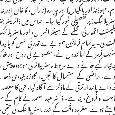
ام، مہوڈنڈ اور مانکیال) اور ہزارہ (ناراں، کاغان اور ب
سٹر پلاننگ) پر تفصیلی غور کیا گیا۔اجلاس میں ڈائریکٹر
لپمنٹ اتھارٹی، محکمے کے سینئر افسران، اور ماسٹر پلان
ت کی۔ یہ تمام فریقین صوبے کے قدرتی حسن کو پائیدا
لٹنگ فرمز کے نمائندوں نے، منصوبے کی روح اور خاک
 تیار کیے جانے والے مربوط ماسٹر پلانز کی موجودہ پی
ے، اراضی کے استعمال کا تجزیہ، مجوزہ بنیادی ڈھان
والے پائیدار ترقی کے ماڈلز سے آگاہ کیا، جن کا مقصد
حت کو فروغ دینا ہے۔ڈاکٹر عبدالصمد نے کام کے م
ہتے ہوئے، مقررہ وقت کے اندر ماسٹر پلاننگ کی حتمی 