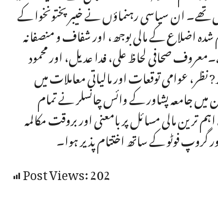
ل تھے۔ ان سیاسی رہنماؤں نے خیبر پختونخوا کے
 شدہ اضلاع کے مالی بوجھ، اور شفاف و منصفانہ
معروف صحافی لحاظ علی، فدا عدیل، اور محمود
 نظر، عوامی توقعات اور مالیاتی معاملات میں
ن میں جامعہ پشاور کے وائس چانسلر نے تمام
اہم ترین مالی مسائل پر بامعنی اور بروقت مکالمہ
 گروپ فوٹو کے ساتھ اختتام پذیر ہوا۔
Post Views:
202