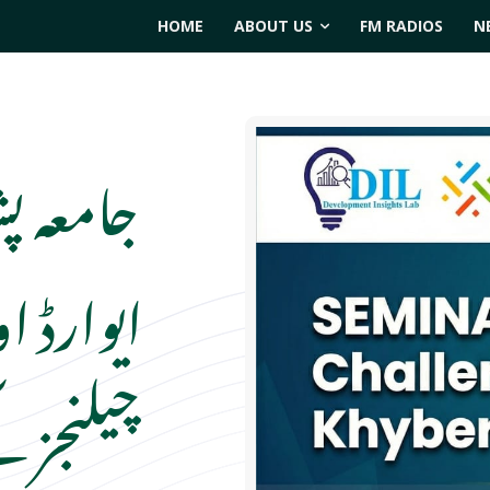
HOME
ABOUT US
FM RADIOS
N
جامعہ پ
ایوارڈ او
چیلنجز ک