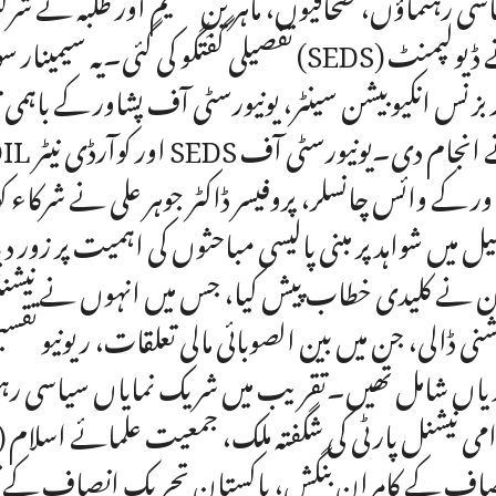
سی رہنماؤں، صحافیوں، ماہرینِ تعلیم اور طلبہ نے ش
تفصیلی گفتگو کی گئی۔یہ سیمینار سوسائٹی
ور کے وائس چانسلر، پروفیسر ڈاکٹر جوہر علی نے شرکاء ک
یل میں شواہد پر مبنی پالیسی مباحثوں کی اہمیت پر زو
 نے کلیدی خطاب پیش کیا، جس میں انہوں نے نیشنل فن
نی ڈالی، جن میں بین الصوبائی مالی تعلقات، ریونیو تقسیم
یاں شامل تھیں۔تقریب میں شریک نمایاں سیاسی رہنماؤ
می نیشنل پارٹی کی شگفتہ ملک، جمعیت علمائے اسلا
اف کے کامران بنگش، پاکستان تحریک انصاف کے تیم