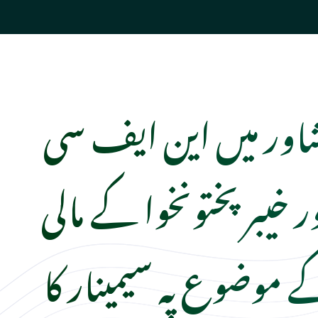
شاور میں این ایف سی
ر خیبر پختونخوا کے مالی
ے موضوع پہ سیمینار کا