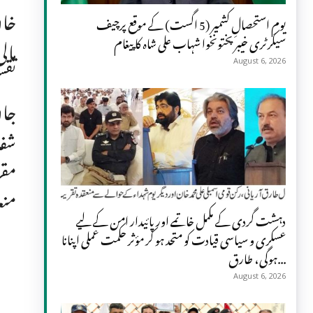
خان
یومِ استحصالِ کشمیر (5 اگست) کے موقع پرچیف
سیکرٹری خیبر پختونخوا شہاب علی شاہ کا پیغام
مال
August 6, 2026
تقس
جان
شفا
مقر
منع
دہشت گردی کے مکمل خاتمے اور پائیدار امن کے لیے
عسکری و سیاسی قیادت کو متحد ہو کر مؤثر حکمت عملی اپنانا
ہوگی، طارق...
August 6, 2026