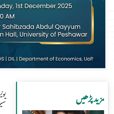
یون
مزید پڑھیں
سیم