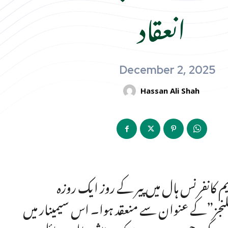
انعقاد
December 2, 2025
Hassan Ali Shah
 کانفرنس ہال میں پیر کے روز ایک روزہ
چیلنجز”کے عنوان سے منعقد ہوا۔ اس سیمینار میں