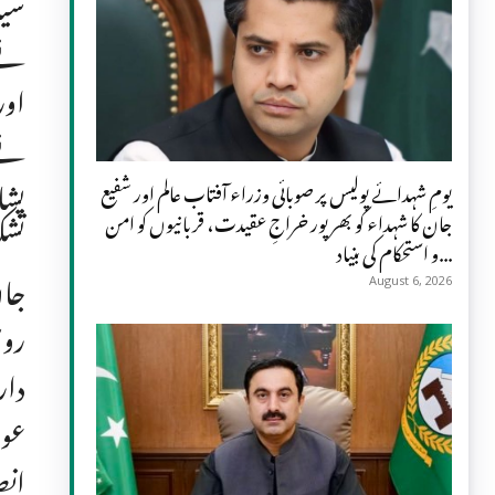
سیا
پشا
یومِ شہدائے پولیس پر صوبائی وزراء آفتاب عالم اور شفیع
جان کا شہداء کو بھرپور خراجِ عقیدت، قربانیوں کو امن
تشک
و استحکام کی بنیاد...
جان
August 6, 2026
روش
دار
عوا
انص