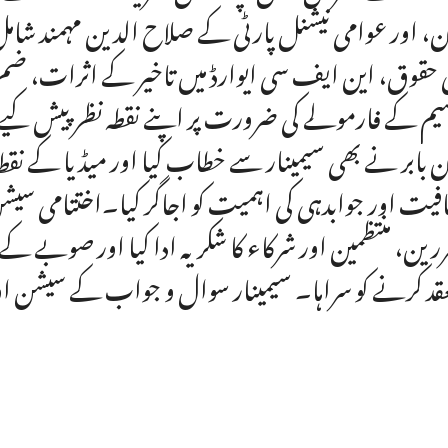
، اور عوامی نیشنل پارٹی کے صلاح الدین مہمند شام
ی حقوق، این ایف سی ایوارڈ میں تاخیر کے اثرات، ضم
یم کے فارمولے کی ضرورت پر اپنے نقطہ نظر پیش کیے۔
 بابر نے بھی سیمینار سے خطاب کیا اور میڈیا کے نقط?
فیت اور جوابدہی کی اہمیت کو اجاگر کیا۔اختتامی سیش
رین، منتظمین اور شرکاء کا شکریہ ادا کیا اور صوبے کے 
قد کرنے کو سراہا۔ سیمینار سوال و جواب کے سیشن اور