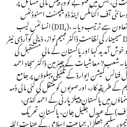
رکت کی، جس میں صوبے کو درپیش مالی مسائل پر
 آف اکنامکس اینڈ ڈویلپمنٹ اسٹوڈنٹس (SEDS) نے ڈیولپمنٹ
انسائٹس لیب (DIL)، اور بزنس انکیوبیشن سینٹر، یونیورسٹی آف پشاور کے باہمی تعاون سے ترتیب دیا۔
سیمینار کی نظامت ڈاکٹر فہیم نواز، ڈپٹی کوآرڈی نیٹر DIL اور کوآرڈی نیٹر SEDS نے انجام دی۔یونیورسٹی آف
و خوش آمدید کہا اور پاکستان کے مالی مستقبل کی
ر دیا۔شعب? معاشیات کے چیئرمین ڈاکٹر سجاد احمد
انس کمیشن ایوارڈ کے تکنیکی پہلوؤں پر جامع
 کے طریقہ کار، اور صوبوں کو منتقل کی گئی مالی ذمہ
ں میں پاکستان پیپلز پارٹی کے احمد کنڈی،
م (ف) کے عبدل جلیل جان، پاکستان تحریک
ور سلیم جھگڑا, جماعت اسلامی کے عنایت اللہ