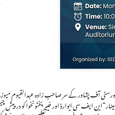
یورسٹی آف پشاور کے سر صاحب زادہ عبدالقیوم میوزیم
ینار“این ایف سی ایوارڈ اور خیبر پختونخوا کو درپیش 