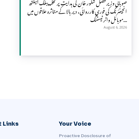
صوبائی وزیر فضل شکور خان کی ہدایت پر محکمہ پبلک ہیلتھ
انجینئرنگ کی فوری کارروائی، دیر بالا کے متاثرہ علاقوں میں
موبائل واٹر ٹیسٹنگ...
August 6, 2026
 Links
Your Voice
Proactive Dosclosure of