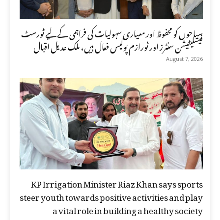
سیاحوں کو محفوظ اور معیاری سہولیات کی فراہمی کے لیے ٹورسٹ
فیسلیٹیشن سنٹرز اور ٹورازم پولیس فعال ہیں، ملک عدیل اقبال
August 7, 2026
KP Irrigation Minister Riaz Khan says sports
steer youth towards positive activities and play
a vital role in building a healthy society