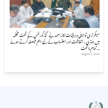
سیکرٹری توانائی وبرقیات نثاراحمد نے گڈ گورننس کے تحت محکمہ
میں بہتری ، شفافیت اور احتساب کے لیے اہم فیصلہ کرتے ہوئے
تمام ماتحت...
August 7, 2026