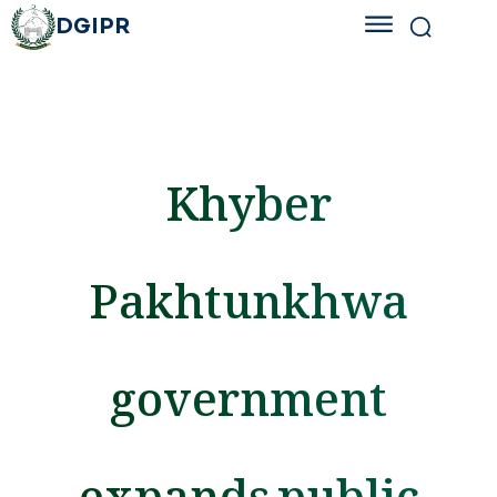
DGIPR
Khyber
Pakhtunkhwa
government
expands public