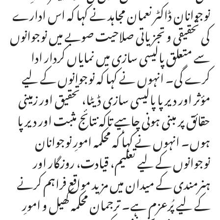
نوجوانان ڈاکٹر نعمان مجاہد نے کہا کہ اس ادارے
کی تحقیقی و تجزیاتی صلاحیت صوبے میں نوجوانوں
سے متعلق پالیسی سازی میں نمایاں کردار ادا
کرے گی۔ انہوں نے کہا کہ نوجوانوں کے لیے
مؤثر اور دیرپا پالیسی سازی ڈیٹا، تحقیق اور زمینی
حقائق پر مبنی ہونی چاہیے تاکہ نتائج مثبت اور دیرپا
ہوں۔ انہوں نے کہا کہ محکمہ امورِ نوجوانان
نوجوانوں کے لیے تعلیم، قیادت، روزگار اور
ہنرمندی کے میدان میں مزید مواقع فراہم کرنے
کے لیے پُرعزم ہے۔ ترجمان محکمہ کھیل و امورِ