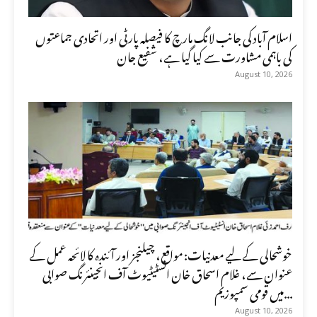
اسلام آباد کی جانب لانگ مارچ کا فیصلہ پارٹی اور اتحادی جماعتوں
کی باہمی مشاورت سے کیا گیا ہے، شفیع جان
August 10, 2026
خوشحالی کے لیے معدنیات: مواقع، چیلنجز اور آئندہ کا لائحہ عمل کے
عنوان سے، غلام اسحاق خان انسٹیٹیوٹ آف انجینئرنگ صوابی
میں قومی سمپوزیم...
August 10, 2026