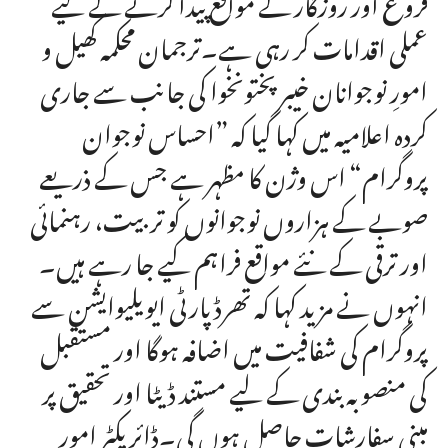
فروغ اور روزگار کے مواقع پیدا کرنے کے لیے
عملی اقدامات کر رہی ہے۔ترجمان محکمہ کھیل و
امورِ نوجوانان خیبر پختونخوا کی جانب سے جاری
کردہ اعلامیہ میں کہا گیا کہ ”احساس نوجوان
پروگرام“ اس وژن کا مظہر ہے جس کے ذریعے
صوبے کے ہزاروں نوجوانوں کو تربیت، رہنمائی
اور ترقی کے نئے مواقع فراہم کیے جا رہے ہیں۔
انہوں نے مزید کہا کہ تھرڈ پارٹی ایویلیوایشن سے
پروگرام کی شفافیت میں اضافہ ہوگا اور مستقبل
کی منصوبہ بندی کے لیے مستند ڈیٹا اور تحقیق پر
مبنی سفارشات حاصل ہوں گی۔ڈائریکٹر امورِ