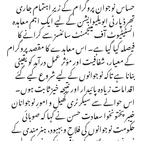
حساس نوجوان پروگرا م کے زیرِ اہتمام جاری
تھرڈ پارٹی ایویلیوایشن کے لیے ایک اہم معاہدہ
انسٹیٹیوٹ آف مینجمنٹ سائنسز سے کرانے کا
فیصلہ کیا گیا ہے۔ اس معاہدے کا مقصد پروگرام
کے معیار، شفافیت اور مؤثر عمل درآمد کو یقینی
بنانا ہے تاکہ نوجوانوں کے لیے شروع کیے گئے
اقدامات زیادہ پائیدار اور نتیجہ خیز ثابت ہوں۔
اس حوالے سے سیکرٹری کھیل و امورِ نوجوانان
خیبر پختونخوا سعادت حسن نے کہا کہ صوبائی
حکومت نوجوانوں کی فلاح و بہبود، ہنرمندی کے