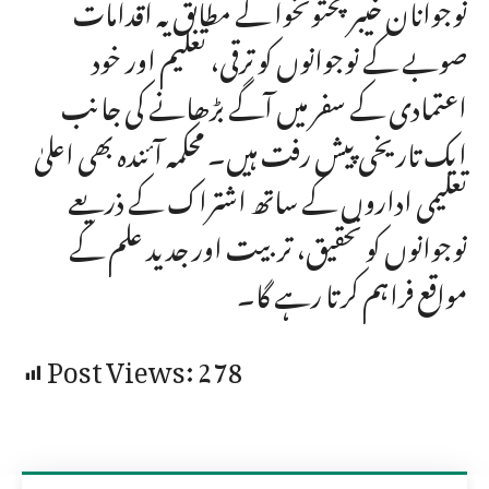
نوجوانان خیبر پختونخوا کے مطابق یہ اقدامات
صوبے کے نوجوانوں کو ترقی، تعلیم اور خود
اعتمادی کے سفر میں آگے بڑھانے کی جانب
ایک تاریخی پیش رفت ہیں۔ محکمہ آئندہ بھی اعلیٰ
تعلیمی اداروں کے ساتھ اشتراک کے ذریعے
نوجوانوں کو تحقیق، تربیت اور جدید علم کے
مواقع فراہم کرتا رہے گا۔
Post Views:
278