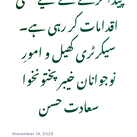
اقدامات کر رہی ہے۔
سیکرٹری کھیل و امورِ
نوجوانان خیبر پختونخوا
سعادت حسن
November 14, 2025