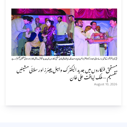
مستحق فنکاروں میں جدید الیکٹرک وہیل چیئرز اور سلائی مشینیں
تقسیم — ملک لیاقت علی خان
August 10, 2026